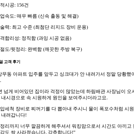
적시공: 156건
업속도: 매우 빠름 (신속 출동 및 해결)
술력: 최고 수준 (최첨단 리지드 장비 운용)
격합리성: 정직함 (과잉 시공 없음)
절도/뒷정리: 완벽함 (깨끗한 주방 복구)
얼 고객 후기
상무동 아파트 입주를 앞두고 싱크대가 안 내려가서 정말 당황했
.
년 넘게 비어있던 집이라 걱정이 많았는데 하림배관 사장님이 오
 내시경으로 속 시원하게 원인을 보여주시더라고요.
압세척 장비로 찌꺼기를 다 뽑아내 주시니 물이 폭포수처럼 시
 내려갑니다!
정리까지 너무 깔끔하게 해주셔서 워킹맘으로서 시간도 아끼고 
감도 싹 사라졌습니다. 강추합니다!”