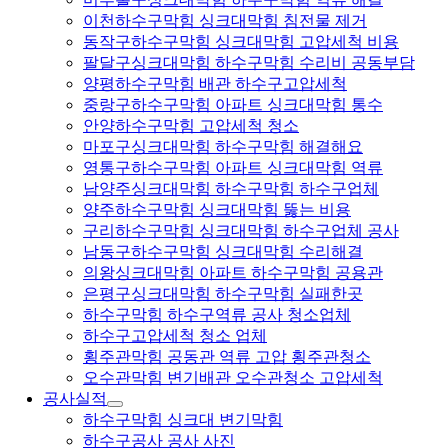
이천하수구막힘 싱크대막힘 침전물 제거
동작구하수구막힘 싱크대막힘 고압세척 비용
팔달구싱크대막힘 하수구막힘 수리비 공동부담
양평하수구막힘 배관 하수구고압세척
중랑구하수구막힘 아파트 싱크대막힘 통수
안양하수구막힘 고압세척 청소
마포구싱크대막힘 하수구막힘 해결해요
영통구하수구막힘 아파트 싱크대막힘 역류
남양주싱크대막힘 하수구막힘 하수구업체
양주하수구막힘 싱크대막힘 뚫는 비용
구리하수구막힘 싱크대막힘 하수구업체 공사
남동구하수구막힘 싱크대막힘 수리해결
의왕싱크대막힘 아파트 하수구막힘 공용관
은평구싱크대막힘 하수구막힘 실패한곳
하수구막힘 하수구역류 공사 청소업체
하수구고압세척 청소 업체
횡주관막힘 공동관 역류 고압 횡주관청소
오수관막힘 변기배관 오수관청소 고압세척
공사실적
하수구막힘 싱크대 변기막힘
하수구공사 공사 사진