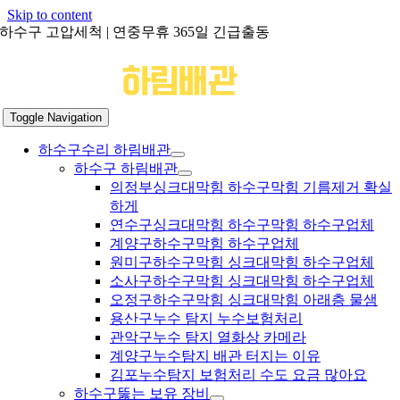
Skip to content
하수구 고압세척 | 연중무휴 365일 긴급출동
Toggle Navigation
하수구수리 하림배관
하수구 하림배관
의정부싱크대막힘 하수구막힘 기름제거 확실
하게
연수구싱크대막힘 하수구막힘 하수구업체
계양구하수구막힘 하수구업체
원미구하수구막힘 싱크대막힘 하수구업체
소사구하수구막힘 싱크대막힘 하수구업체
오정구하수구막힘 싱크대막힘 아래층 물샘
용산구누수 탐지 누수보험처리
관악구누수 탐지 열화상 카메라
계양구누수탐지 배관 터지는 이유
김포누수탐지 보험처리 수도 요금 많아요
하수구뚫는 보유 장비