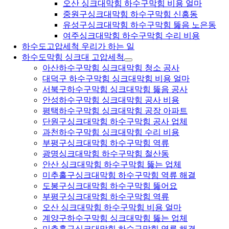
오산 싱크대막힘 하수구막힘 비용 얼마
중원구싱크대막힘 하수구막힘 신흥동
유성구싱크대막힘 하수구막힘 뚫음 노은동
여주싱크대막힘 하수구막힘 수리 비용
하수도고압세척 우리가 하는 일
하수도막힘 싱크대 고압세척
아산하수구막힘 싱크대막힘 청소 공사
대덕구 하수구막힘 싱크대막힘 비용 얼마
서북구하수구막힘 싱크대막힘 뚫음 공사
안성하수구막힘 싱크대막힘 공사 비용
평택하수구막힘 싱크대막힘 공장 아파트
단원구싱크대막힘 하수구막힘 공사 업체
과천하수구막힘 싱크대막힘 수리 비용
부평구싱크대막힘 하수구막힘 역류
광명싱크대막힘 하수구막힘 철산동
안산 싱크대막힘 하수구막힘 뚫는 업체
미추홀구싱크대막힘 하수구막힘 역류 해결
도봉구싱크대막힘 하수구막힘 뚫어요
부평구싱크대막힘 하수구막힘 역류
오산 싱크대막힘 하수구막힘 비용 얼마
계양구하수구막힘 싱크대막힘 뚫는 업체
미추홀구싱크대막힘 하수구막힘 역류 해결