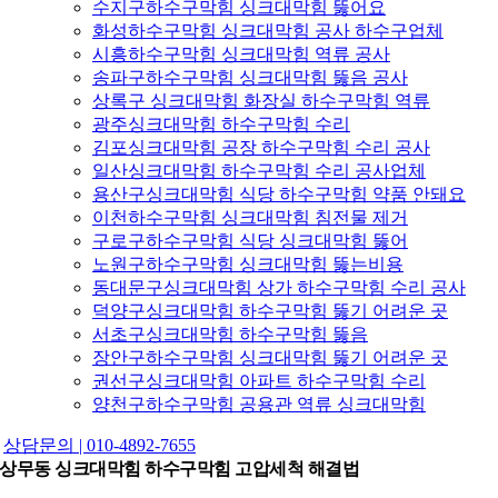
수지구하수구막힘 싱크대막힘 뚫어요
화성하수구막힘 싱크대막힘 공사 하수구업체
시흥하수구막힘 싱크대막힘 역류 공사
송파구하수구막힘 싱크대막힘 뚫음 공사
상록구 싱크대막힘 화장실 하수구막힘 역류
광주싱크대막힘 하수구막힘 수리
김포싱크대막힘 공장 하수구막힘 수리 공사
일산싱크대막힘 하수구막힘 수리 공사업체
용산구싱크대막힘 식당 하수구막힘 약품 안돼요
이천하수구막힘 싱크대막힘 침전물 제거
구로구하수구막힘 식당 싱크대막힘 뚫어
노원구하수구막힘 싱크대막힘 뚫는비용
동대문구싱크대막힘 상가 하수구막힘 수리 공사
덕양구싱크대막힘 하수구막힘 뚫기 어려운 곳
서초구싱크대막힘 하수구막힘 뚫음
장안구하수구막힘 싱크대막힘 뚫기 어려운 곳
권선구싱크대막힘 아파트 하수구막힘 수리
양천구하수구막힘 공용관 역류 싱크대막힘
상담문의 | 010-4892-7655
상무동 싱크대막힘 하수구막힘 고압세척 해결법