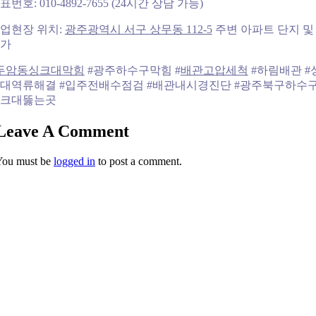
표번호: 010-4892-7655 (24시간 상담 가능)
업현장 위치:
광주광역시 서구 상무동 112-5
주변 아파트 단지 및
가
두암동싱크대막힘
#광주하수구막힘 #
배관고압세척
#하림배관 #
대역류해결 #입주전배수점검 #배관내시경진단 #광주북구하수구
크대뚫는곳
Leave A Comment
You must be
logged in
to post a comment.