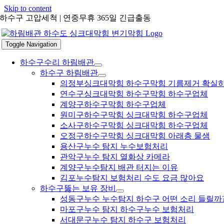
Skip to content
하수구 고압세척 | 연중무휴 365일 긴급출동
Toggle Navigation
하수구수리 하림배관
하수구 하림배관
의정부싱크대막힘 하수구막힘 기름제거 확실
연수구싱크대막힘 하수구막힘 하수구업체
계양구하수구막힘 하수구업체
원미구하수구막힘 싱크대막힘 하수구업체
소사구하수구막힘 싱크대막힘 하수구업체
오정구하수구막힘 싱크대막힘 아래층 물샘
용산구누수 탐지 누수보험처리
관악구누수 탐지 열화상 카메라
계양구누수탐지 배관 터지는 이유
김포누수탐지 보험처리 수도 요금 많아요
하수구뚫는 보유 장비
성동구누수 누수탐지 하수구 어떤 소리 들릴까
마포구누수 탐지 하수구누수 보험처리
서대문구누수 탐지 하수구 보험처리