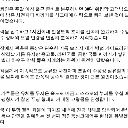
뢰인은 주말 아침 출근 준비로 분주하시던
30대
워킹맘 고객님
에 남은 차전자피 찌꺼기를 싱크대에 대량으로 헹궈 보낸 것이 
이었습니다.
락을 접수하고
1시간
이내 현장도착 조치를 신속히 완료하여 주
수 상태와 오염 반경을 면밀히 분석하기 시작했습니다.
장에서 관측된 증상은 단순한 기름 슬러지 제거 방법 가이드라
 삼겹살 기름 유지방 응고물, 라면국물, 곰탕 국물 찌꺼기가 쌓인
 빌라 하수구 막힘 뚫음 사례와는 차원이 완전히 달랐습니다.
객님께서 지속적으로 방류한 차전자피 분말이 수용성 섬유질의 
을 발휘해 파이프 안쪽의 냉수와 결합한 것이 근본 원인이었습니
.
 가루들은 유체를 무서운 속도로 머금고 스스로의 부피를 수십 
 팽창시켜 찰진 푸딩 형태의 거대한 고형물을 완성합니다.
국 이 투명 젤리 괴물이 파이프 내벽에 진공 상태로 압착되어 완
 통수 단면을 밀폐하는 첫 번째 정림동싱크대역류 현상을 유발
다.