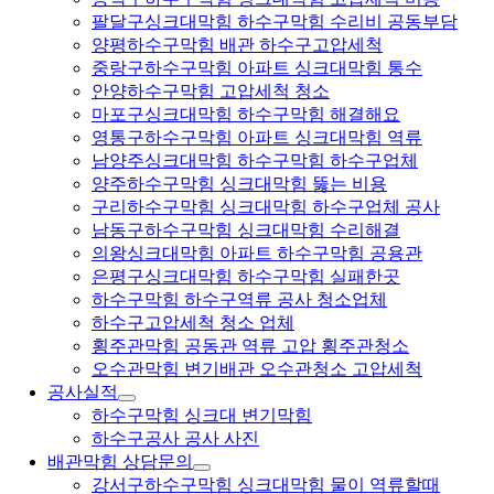
팔달구싱크대막힘 하수구막힘 수리비 공동부담
양평하수구막힘 배관 하수구고압세척
중랑구하수구막힘 아파트 싱크대막힘 통수
안양하수구막힘 고압세척 청소
마포구싱크대막힘 하수구막힘 해결해요
영통구하수구막힘 아파트 싱크대막힘 역류
남양주싱크대막힘 하수구막힘 하수구업체
양주하수구막힘 싱크대막힘 뚫는 비용
구리하수구막힘 싱크대막힘 하수구업체 공사
남동구하수구막힘 싱크대막힘 수리해결
의왕싱크대막힘 아파트 하수구막힘 공용관
은평구싱크대막힘 하수구막힘 실패한곳
하수구막힘 하수구역류 공사 청소업체
하수구고압세척 청소 업체
횡주관막힘 공동관 역류 고압 횡주관청소
오수관막힘 변기배관 오수관청소 고압세척
공사실적
하수구막힘 싱크대 변기막힘
하수구공사 공사 사진
배관막힘 상담문의
강서구하수구막힘 싱크대막힘 물이 역류할때