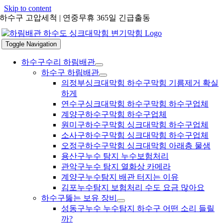
Skip to content
하수구 고압세척 | 연중무휴 365일 긴급출동
Toggle Navigation
하수구수리 하림배관
하수구 하림배관
의정부싱크대막힘 하수구막힘 기름제거 확실
하게
연수구싱크대막힘 하수구막힘 하수구업체
계양구하수구막힘 하수구업체
원미구하수구막힘 싱크대막힘 하수구업체
소사구하수구막힘 싱크대막힘 하수구업체
오정구하수구막힘 싱크대막힘 아래층 물샘
용산구누수 탐지 누수보험처리
관악구누수 탐지 열화상 카메라
계양구누수탐지 배관 터지는 이유
김포누수탐지 보험처리 수도 요금 많아요
하수구뚫는 보유 장비
성동구누수 누수탐지 하수구 어떤 소리 들릴
까?