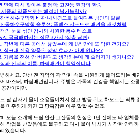
년 만에 다시 찾아온 불청객: 고잔동 현장의 한숨
 시중의 약품으로는 해결이 불가능할까?
잔동하수구막힘 배관 내시경으로 들여다본 범인의 얼굴
잔동하수구막힘 솔루션: 플렉스 샤프트로 배관을 새것처럼
객의 눈물 섞인 감사와 시원한 통수 테스트
&A: 궁금해하시는 질문 3가지 (심층 답변)
1. 작년에 다른 곳에서 뚫었는데 왜 1년 만에 또 막힌 건가요?
2. 싱크대 전용 약품은 정말 효과가 아예 없나요?
3. 기름을 전혀 안 버린다고 생각하는데 왜 슬러지가 생기나요?
직과 신뢰의 이름, 하림배관이 책임집니다
녕하세요. 안산 전 지역의 꽉 막힌 속을 시원하게 뚫어드리는 배
어 마스터, 하림배관입니다. 주방은 가족의 건강을 책임지는 소
 공간이지만,
느 날 갑자기 물이 소용돌이치지 않고 발등 위로 차오르는 역류 
을 마주하게 되면 그 당혹감은 이루 말할 수 없죠.
히 오늘 소개해 드릴 안산 고잔동의 현장은 1년 전에도 타 업체를
해 작업을 받았음에도 불구하고 다시 물이 넘치기 시작한 안타
례였습니다.