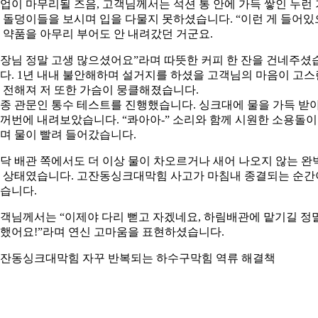
업이 마무리될 즈음, 고객님께서는 석션 통 안에 가득 쌓인 누런 
 돌덩이들을 보시며 입을 다물지 못하셨습니다. “이런 게 들어있
 약품을 아무리 부어도 안 내려갔던 거군요.
장님 정말 고생 많으셨어요”라며 따뜻한 커피 한 잔을 건네주셨
다. 1년 내내 불안해하며 설거지를 하셨을 고객님의 마음이 고스
 전해져 저 또한 가슴이 뭉클해졌습니다.
종 관문인 통수 테스트를 진행했습니다. 싱크대에 물을 가득 받
꺼번에 내려보았습니다. “콰아아-” 소리와 함께 시원한 소용돌
며 물이 빨려 들어갔습니다.
닥 배관 쪽에서도 더 이상 물이 차오르거나 새어 나오지 않는 완
 상태였습니다. 고잔동싱크대막힘 사고가 마침내 종결되는 순간
습니다.
객님께서는 “이제야 다리 뻗고 자겠네요, 하림배관에 맡기길 정
했어요!”라며 연신 고마움을 표현하셨습니다.
잔동싱크대막힘 자꾸 반복되는 하수구막힘 역류 해결책