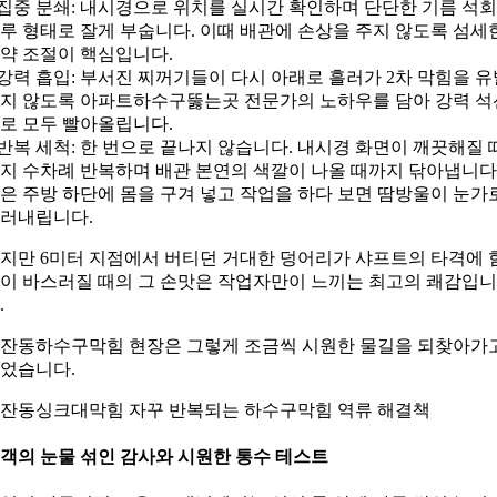
 집중 분쇄: 내시경으로 위치를 실시간 확인하며 단단한 기름 석
루 형태로 잘게 부숩니다. 이때 배관에 손상을 주지 않도록 섬세
약 조절이 핵심입니다.
 강력 흡입: 부서진 찌꺼기들이 다시 아래로 흘러가 2차 막힘을 유
지 않도록 아파트하수구뚫는곳 전문가의 노하우를 담아 강력 석
로 모두 빨아올립니다.
 반복 세척: 한 번으로 끝나지 않습니다. 내시경 화면이 깨끗해질 
지 수차례 반복하며 배관 본연의 색깔이 나올 때까지 닦아냅니다
은 주방 하단에 몸을 구겨 넣고 작업을 하다 보면 땀방울이 눈가
러내립니다.
지만 6미터 지점에서 버티던 거대한 덩어리가 샤프트의 타격에 
이 바스러질 때의 그 손맛은 작업자만이 느끼는 최고의 쾌감입니
.
잔동하수구막힘 현장은 그렇게 조금씩 시원한 물길을 되찾아가
었습니다.
잔동싱크대막힘 자꾸 반복되는 하수구막힘 역류 해결책
객의 눈물 섞인 감사와 시원한 통수 테스트