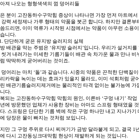
아져 나오는 형형색색의 껌 덩어리들
은 분이 고잔동하수구막힘 증상이 나타나면 가장 먼저 마트에서
 강력 세정제나 가루 형태의 약품을 붓곤 합니다. 하지만 결론부
씀드리면, 이미 역류가 시작된 시점에서는 약품이 아무런 소용이
습니다.
-1. 단단하게 굳은 유지방 슬러지의 실체
방 배관을 막는 주범은 ‘유지방 슬러지’입니다. 우리가 설거지를
 씻겨 내려가는 미세한 기름기들이 배관 속 차가운 물과 만나 비
럼 딱딱하게 굳어버리는 것이죠.
 덩어리는 마치 ‘돌’과 같습니다. 시중의 약품은 끈적한 단백질
리카락을 녹이는 데는 효과가 있을지 몰라도, 이미 석회처럼 굳
린 배관기름슬러지제거에는 물리적인 타격 없이는 불가능에 가
니다.
복되는 고잔동하수구막힘 막힘의 원인, 이른바 ‘구멍 내기’ 작업
년에 방문했던 업체가 사용한 장비는 아마도 스프링 형태였을 
다. 스프링은 단단한 기름 벽에 작은 구멍 하나만 내고 지나가기 
에 당장은 물이 빠지는 것처럼 보입니다.
지만 그 구멍 주위로 다시 찌꺼기가 금방 달라붙게 되고, 결국 1
에 다시 고잔동싱크대막힘 현상이 재발하게 되는 것입니다.