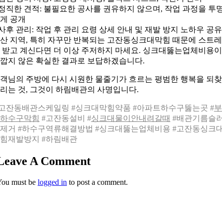
 정직한 견적: 불필요한 공사를 권유하지 않으며, 작업 과정을 투
게 공개
 사후 관리: 작업 후 관리 요령 상세 안내 및 재발 방지 노하우 공유
산 지역, 특히 자꾸만 반복되는 고잔동싱크대막힘 때문에 스트
 받고 계신다면 더 이상 주저하지 마세요. 싱크대뚫는업체비용이
깝지 않은 확실한 결과로 보답하겠습니다.
객님의 주방에 다시 시원한 물줄기가 흐르는 평범한 행복을 되
리는 것, 그것이 하림배관의 사명입니다.
고잔동배관스케일링 #싱크대막힘약품 #아파트하수구뚫는곳 #
부
하수구막힘
#고잔동설비 #
싱크대물이안내려갈때
#배관기름슬
제거 #하수구역류해결방법 #싱크대뚫는업체비용 #고잔동싱크
힘재발방지 #하림배관
Leave A Comment
You must be
logged in
to post a comment.