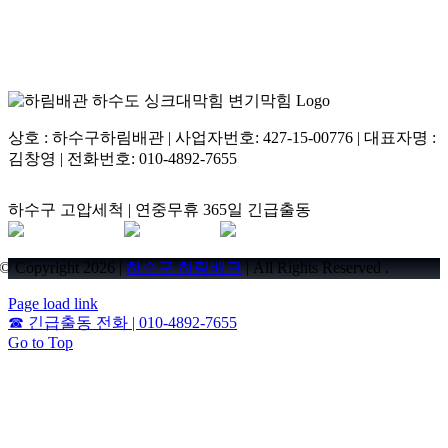
상호 : 하수구하림배관 | 사업자번호: 427-15-00776 | 대표자명 :
김창영 | 전화번호: 010-4892-7655
하수구 고압세척 | 연중무휴 365일 긴급출동
© Copyright 2026 |
하수구 하림배관
| All Rights Reserved .
Page load link
☎
긴급출동 전화 | 010-4892-7655
Go to Top