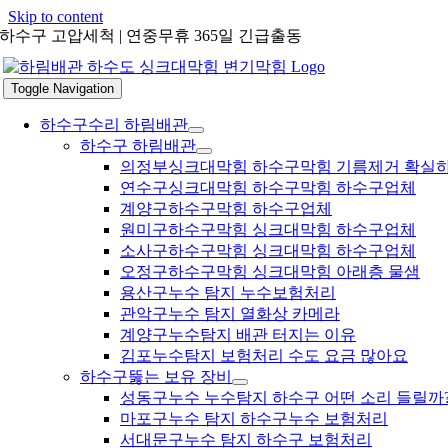
Skip to content
하수구 고압세척 | 연중무휴 365일 긴급출동
Toggle Navigation
하수구수리 하림배관
하수구 하림배관
의정부싱크대막힘 하수구막힘 기름제거 확실
연수구싱크대막힘 하수구막힘 하수구업체
계양구하수구막힘 하수구업체
원미구하수구막힘 싱크대막힘 하수구업체
소사구하수구막힘 싱크대막힘 하수구업체
오정구하수구막힘 싱크대막힘 아래층 물샘
용산구누수 탐지 누수보험처리
관악구누수 탐지 열화상 카메라
계양구누수탐지 배관 터지는 이유
김포누수탐지 보험처리 수도 요금 많아요
하수구뚫는 보유 장비
성동구누수 누수탐지 하수구 어떤 소리 들릴까
마포구누수 탐지 하수구누수 보험처리
서대문구누수 탐지 하수구 보험처리