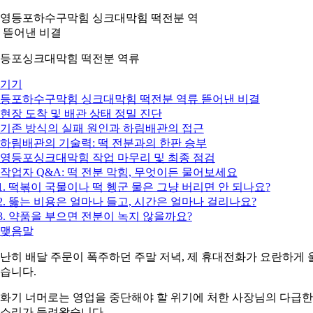
등포싱크대막힘 떡전분 역류
기기
등포하수구막힘 싱크대막힘 떡전분 역류 뜯어낸 비결
. 현장 도착 및 배관 상태 정밀 진단
. 기존 방식의 실패 원인과 하림배관의 접근
. 하림배관의 기술력: 떡 전분과의 한판 승부
. 영등포싱크대막힘 작업 마무리 및 최종 점검
. 작업자 Q&A: 떡 전분 막힘, 무엇이든 물어보세요
1. 떡볶이 국물이나 떡 헹군 물은 그냥 버리면 안 되나요?
2. 뚫는 비용은 얼마나 들고, 시간은 얼마나 걸리나요?
3. 약품을 부으면 전분이 녹지 않을까요?
. 맺음말
난히 배달 주문이 폭주하던 주말 저녁, 제 휴대전화가 요란하게 
습니다.
화기 너머로는 영업을 중단해야 할 위기에 처한 사장님의 다급한
소리가 들려왔습니다.