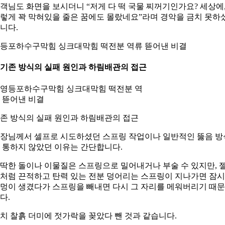
객님도 화면을 보시더니 “저게 다 떡 국물 찌꺼기인가요? 세상에
렇게 꽉 막혀있을 줄은 꿈에도 몰랐네요”라며 경악을 금치 못하
니다.
등포하수구막힘 싱크대막힘 떡전분 역류 뜯어낸 비결
. 기존 방식의 실패 원인과 하림배관의 접근
존 방식의 실패 원인과 하림배관의 접근
장님께서 셀프로 시도하셨던 스프링 작업이나 일반적인 뚫음 방
 통하지 않았던 이유는 간단합니다.
딱한 돌이나 이물질은 스프링으로 밀어내거나 부술 수 있지만, 
처럼 끈적하고 탄력 있는 전분 덩어리는 스프링이 지나가면 잠시
멍이 생겼다가 스프링을 빼내면 다시 그 자리를 메워버리기 때
다.
치 찰흙 더미에 젓가락을 꽂았다 뺀 것과 같습니다.