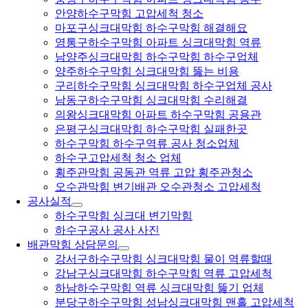
안양하수구막힘 고압세척 청소
마포구싱크대막힘 하수구막힘 해결해요
영통구하수구막힘 아파트 싱크대막힘 역류
남양주싱크대막힘 하수구막힘 하수구업체
양주하수구막힘 싱크대막힘 뚫는 비용
구리하수구막힘 싱크대막힘 하수구업체 공사
남동구하수구막힘 싱크대막힘 수리해결
의왕싱크대막힘 아파트 하수구막힘 공용관
은평구싱크대막힘 하수구막힘 실패한곳
하수구막힘 하수구역류 공사 청소업체
하수구고압세척 청소 업체
횡주관막힘 공동관 역류 고압 횡주관청소
오수관막힘 변기배관 오수관청소 고압세척
공사실적
하수구막힘 싱크대 변기막힘
하수구공사 공사 사진
배관막힘 상담문의
강서구하수구막힘 싱크대막힘 물이 역류할때
강남구싱크대막힘 하수구막힘 역류 고압세척
하남하수구막힘 역류 싱크대막힘 뚫기 업체
분당구하수구막힘 성남싱크대막힘 맨홀 고압세척