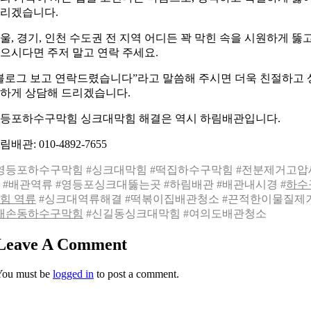
리겠습니다.
울, 경기, 인천 수도권 전 지역 어디든 꽉 막힌 속을 시원하게 뚫
으시다면 주저 말고 연락 주세요.
블로그 보고 연락드렸습니다”라고 말씀해 주시면 더욱 친절하고 
하게 상담해 드리겠습니다.
등포하수구막힘 싱크대막힘 해결은 역시 하림배관입니다.
림배관: 010-4892-7655
영등포하수구막힘 #싱크대막힘 #떡집하수구막힘 #전분제거고압
 #배관역류 #영등포싱크대뚫는곳 #하림배관 #배관내시경 #
하수
힘 역류
#싱크대역류해결 #떡볶이집배관청소 #끈적한이물질제
내손동하수구막힘
#신길동싱크대막힘 #여의도배관청소
Leave A Comment
You must be
logged in
to post a comment.