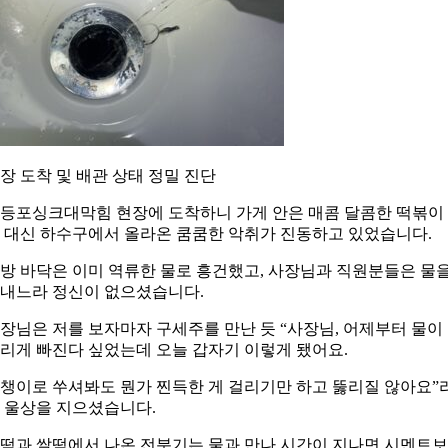
장 도착 및 배관 상태 정밀 진단
등포싱크대막힘 현장에 도착하니 가게 안은 매콤 달콤한 떡볶이
 대신 하수구에서 올라온 쿰쿰한 악취가 진동하고 있었습니다.
방 바닥은 이미 역류한 물로 흥건했고, 사장님과 직원분들은 물
내느라 정신이 없으셨습니다.
장님은 저를 보자마자 구세주를 만난 듯 “사장님, 어제부터 물이
리게 빠진다 싶었는데 오늘 갑자기 이렇게 됐어요.
챙이로 쑤셔봐도 뭔가 찐득한 게 걸리기만 하고 뚫리질 않아요”
 울상을 지으셨습니다.
떡과 쌀떡에서 나온 전분기는 물과 만나 시간이 지나면 시멘트