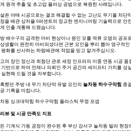
게 원격 추출 및 초고압 플러싱 공법으로 복원한 사례입니다.
설픈 야매 시공으로는 결코 해결할 수 없는 고난도 무기물 차단
장을 배관 상처율 0퍼센트의 정교한 엔지니어링 기술력으로 안
게 인출 개통해 드렸습니다.
방 배수구의 급격한 마비 현상이나 원인 모를 역류 오염의 공포
상생활이 완전히 마비되셨다면 근본 요인을 뿌리 뽑아 영구적인
 평화를 선사하는 하림배관에 작업을 믿고 맡겨주십시오.
고의 장인 정신과 최첨단 관로 세정 인프라의 이중 연동 시공 품
 기반으로 하여 언제나 의뢰인 주거 공간의 세이프티 가치를 성
 실현해 드릴 것을 자부합니다.
혹했던 주방 내 무기 차단막 유발 요인의
눌차동 하수구막힘
종
공 기록을 마칩니다.
차동 싱크대막힘 하수구막힘 플라스틱 뚜껑 포셉
. 리뷰 및 시공 만족도 지표
든 기계식 가동 공정이 완수된 후 부산 강서구 눌차동 빌라 현장