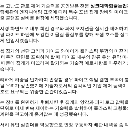
는 고난도 관로 제어 기술력을 공인받은 전문
싱크대막힘뚫는업
림배관의 엔지니어링 표준에 따라 특수 포셉 집게 장비와 마이
출 클램프 설비를 현장에 세팅했습니다.
시경 화면으로 내부 회전 경로와 파지 포지션을 실시간 제어하며
평 파이프 하단에 도킹한 이물질 중심부를 향해 포셉 호스를 정
게 인입시켰습니다.
셉 집게의 선단 그리퍼 가이드 와이어가 플라스틱 뚜껑의 미끈
 테두리 단면을 포획하려 할 때 파이프 내부의 잔류 유성 유막 마
 때문에 집게가 미끄러져 탈거되는 기술적 애로사항을 마주하기
습니다.
리하게 하중을 인가하여 인장할 경우 파이프 꺾임 결합 부속이 
될 우려가 상존했기에 기술자로서의 감각적인 기압 제어 능력이
조로 요구되는 위중한 순간이었습니다.
는 장비를 완만하게 후퇴시킨 후 집게의 앙각과 파지 토크 압력
단위로 미세 변속 제어하는 기술력을 발휘하여 플라스틱 고형물
계면을 견고하게 움켜잡는 데 성공했습니다.
서히 유압 실린더를 역방향으로 인장 구동하자 배관 내벽을 숨 