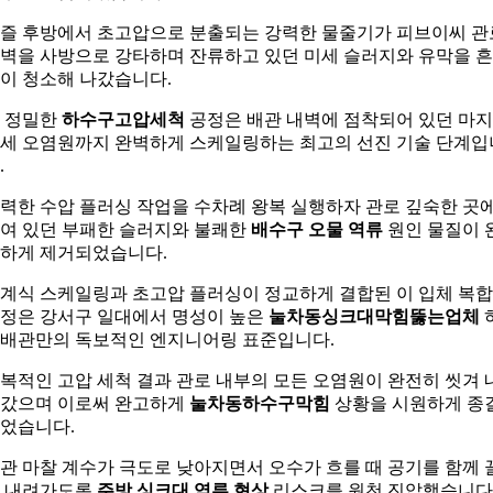
즐 후방에서 초고압으로 분출되는 강력한 물줄기가 피브이씨 관
벽을 사방으로 강타하며 잔류하고 있던 미세 슬러지와 유막을 
이 청소해 나갔습니다.
 정밀한
하수구고압세척
공정은 배관 내벽에 점착되어 있던 마
세 오염원까지 완벽하게 스케일링하는 최고의 선진 기술 단계입
.
력한 수압 플러싱 작업을 수차례 왕복 실행하자 관로 깊숙한 곳
여 있던 부패한 슬러지와 불쾌한
배수구 오물 역류
원인 물질이 
하게 제거되었습니다.
계식 스케일링과 초고압 플러싱이 정교하게 결합된 이 입체 복합
정은 강서구 일대에서 명성이 높은
눌차동싱크대막힘뚫는업체
배관만의 독보적인 엔지니어링 표준입니다.
복적인 고압 세척 결과 관로 내부의 모든 오염원이 완전히 씻겨 
갔으며 이로써 완고하게
눌차동하수구막힘
상황을 시원하게 종
었습니다.
관 마찰 계수가 극도로 낮아지면서 오수가 흐를 때 공기를 함께 
 내려가도록
주방 싱크대 역류 현상
리스크를 원천 진압했습니다