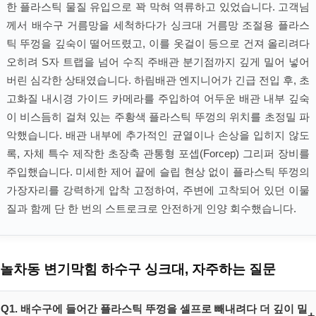
한 플라스틱 물질 유입으로 꽉 막혀 역류하고 있었습니다. 고객님
께서 배수구 거름망을 세척하다가 싱크대 거름망 조절용 플라스
틱 뚜껑을 깊숙이 떨어뜨렸고, 이를 옷걸이 등으로 건져 올리려다
오히려 S자 트랩을 넘어 수직 주배관 분기점까지 깊게 밀어 넣어
버린 심각한 상태였습니다. 하림배관 엔지니어가 긴급 전입 후, 초
고화질 내시경 가이드 카메라를 주입하여 어두운 배관 내부 깊숙
이 비스듬히 걸쳐 있는 주황색 플라스틱 뚜껑의 위치를 초정밀 파
악했습니다. 배관 내부에 추가적인 균열이나 손상을 입히지 않도
록, 자체 특수 제작한 초장축 관통형 포셉(Forcep) 그리퍼 장비를
주입했습니다. 미세한 제어 끝에 슬립 현상 없이 플라스틱 뚜껑의
가장자리를 강력하게 압착 고정하여, 주변에 고착되어 있던 이물
질과 함께 단 한 번의 스트로크로 안전하게 인양 회수했습니다.
놀차동 변기막힘 하수구 싱크대, 자주하는 질문
Q1. 배수구에 들어간 플라스틱 뚜껑을 셀프로 빼내려다 더 깊이 밀
+