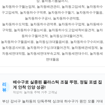
상, 놀차동기름슬러지,
놀차동하수구뚫는업체, 놀차동배관관리, 놀차동고압세척, 놀차동하수
구고압세척, 놀차동하수구역류, 놀차동하수구뚫기, 놀차동하수구뚫음,
놀차동하수구공사, 놀차동하수관막힘,
놀차동하수도막힘, 놀차동하수관역류, 놀차동하수구업체, 놀차동배수
구막힘, 놀차동하수구뚫는비용, 놀차동하수도고압세척비용견적, 놀차
동하수구뚫어견적, 놀차동싱크대뚫어견적,
놀차동하수구뚫음비용, 놀차동싱크대뚫음비용, 놀차동하수구수리비용,
놀차동공사비용, 놀차동하수구싱크대뚫어견적, 놀차동배관세정제, 놀
차동세면대막힘, 놀차동세면대부속교체, 놀차동세면대수리, 놀차동세
면대뚫음
배수구로 실종된 플라스틱 조절 뚜껑, 정밀 포셉 집
리
게 안착 인양 성공!
뷰
작성자: 놀차동 주택 거주 고객님
부산 강서구 놀차동의 단독주택 싱크대 하수구가 원인 모를 거대