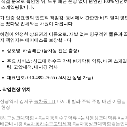
 직접 눈으로 확인한 뒤, 노후 배관 손상 없이 원인만 100% 안전
 스케일링합니다.
가 인증 상표권의 압도적 책임감: 동네에서 간판만 바꿔 달며 영
는 떴다방 업체와는 차원이 다릅니다.
허청이 인정한 상표권의 이름으로, 재발 없는 영구적인 뚫음과 
지 책임지는 에이에스를 보장합니다.
상호명: 하림배관 (눌차동 전문 출장)
주요 서비스: 싱크대 하수구 막힘 변기막힘 역류, 배관 스케일
링, 고압세척, 내시경 검사
대표번호: 010-4892-7655 (24시간 상담 가능)
0. 작업현장 위치
산광역시 강서구
눌차동 111
다세대 빌라 주택 주방 배관 이물질
 현장
동래구싱크대막힘
# #눌차동하수구역류 #눌차동싱크대역류 #눌
배관내시경 #
눌차동하수구고압세척
#눌차동싱크대막힘뚫는업