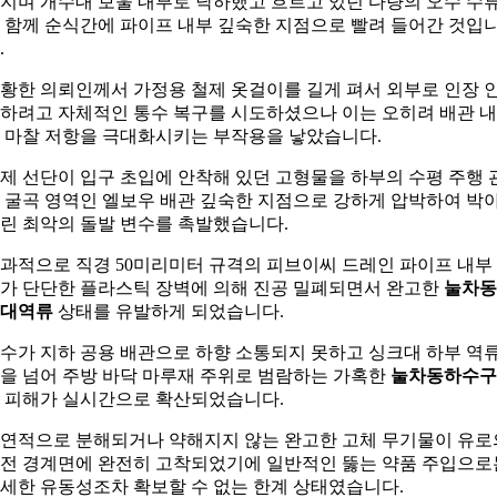
지며 개수대 보울 내부로 낙하했고 흐르고 있던 다량의 오수 수
 함께 순식간에 파이프 내부 깊숙한 지점으로 빨려 들어간 것입
.
황한 의뢰인께서 가정용 철제 옷걸이를 길게 펴서 외부로 인장 
하려고 자체적인 통수 복구를 시도하셨으나 이는 오히려 배관 
 마찰 저항을 극대화시키는 부작용을 낳았습니다.
제 선단이 입구 초입에 안착해 있던 고형물을 하부의 수평 주행 
 굴곡 영역인 엘보우 배관 깊숙한 지점으로 강하게 압박하여 박
린 최악의 돌발 변수를 촉발했습니다.
과적으로 직경 50미리미터 규격의 피브이씨 드레인 파이프 내부
가 단단한 플라스틱 장벽에 의해 진공 밀폐되면서 완고한
눌차동
대역류
상태를 유발하게 되었습니다.
수가 지하 공용 배관으로 하향 소통되지 못하고 싱크대 하부 역
을 넘어 주방 바닥 마루재 주위로 범람하는 가혹한
눌차동하수구
피해가 실시간으로 확산되었습니다.
연적으로 분해되거나 약해지지 않는 완고한 고체 무기물이 유로
전 경계면에 완전히 고착되었기에 일반적인 뚫는 약품 주입으로
세한 유동성조차 확보할 수 없는 한계 상태였습니다.