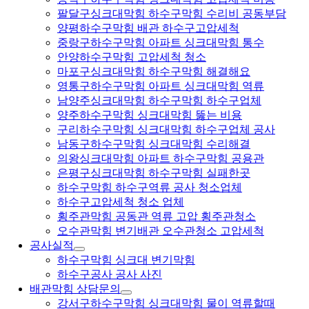
팔달구싱크대막힘 하수구막힘 수리비 공동부담
양평하수구막힘 배관 하수구고압세척
중랑구하수구막힘 아파트 싱크대막힘 통수
안양하수구막힘 고압세척 청소
마포구싱크대막힘 하수구막힘 해결해요
영통구하수구막힘 아파트 싱크대막힘 역류
남양주싱크대막힘 하수구막힘 하수구업체
양주하수구막힘 싱크대막힘 뚫는 비용
구리하수구막힘 싱크대막힘 하수구업체 공사
남동구하수구막힘 싱크대막힘 수리해결
의왕싱크대막힘 아파트 하수구막힘 공용관
은평구싱크대막힘 하수구막힘 실패한곳
하수구막힘 하수구역류 공사 청소업체
하수구고압세척 청소 업체
횡주관막힘 공동관 역류 고압 횡주관청소
오수관막힘 변기배관 오수관청소 고압세척
공사실적
하수구막힘 싱크대 변기막힘
하수구공사 공사 사진
배관막힘 상담문의
강서구하수구막힘 싱크대막힘 물이 역류할때