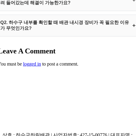
려 들어갔는데 해결이 가능한가요?
가정용 옷걸이나 뚫어뻥 기재를 함부로 사용하면 이물질이 트랩 고개를
Q2. 하수구 내부를 확인할 때 배관 내시경 장비가 꼭 필요한 이유
+
넘어 주배관 속으로 깊이 들어가거나 파이프가 파손될 위험이 큽니다. 하
가 무엇인가요?
림배관은 정밀 초소형 고화질 배관 내시경으로 내부 고착 형태와 깊이를
완벽히 실시간 조망하며, 배관에 전혀 무리를 주지 않는 무타공 특수 포
어둡고 굴곡진 하수관 내부는 육안 관찰이 절대 불가능하여 내시경 검사
셉 장비 및 그리퍼 기구를 사용하므로 깊이 유실된 단단한 플라스틱도 안
Leave A Comment
없이 장비를 가동할 경우 파이프 벽면을 타격해 누수를 유발하거나 막힘
전하게 원형 그대로 인양 추출할 수 있습니다.
의 근본 원인을 놓치기 쉽습니다. 초고화질 내시경 카메라는 이물질의 종
You must be
logged in
to post a comment.
류(플라스틱, 유지방 고착물 등)와 배관 내부의 미세 균열, 기울기 역경사
상태까지 실시간 모니터링하여 가시적으로 진단하므로 과잉 공사를 막
고 가장 이상적인 해결 경로를 제시해 줍니다.
상호 : 하수구하림배관 | 사업자번호: 427-15-00776 | 대표자명 :