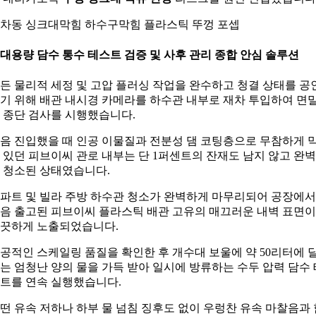
차동 싱크대막힘 하수구막힘 플라스틱 뚜껑 포셉
. 대용량 담수 통수 테스트 검증 및 사후 관리 종합 안심 솔루션
든 물리적 세정 및 고압 플러싱 작업을 완수하고 청결 상태를 공
기 위해 배관 내시경 카메라를 하수관 내부로 재차 투입하여 면
 종단 검사를 시행했습니다.
음 진입했을 때 인공 이물질과 전분성 댐 코팅층으로 무참하게 
 있던 피브이씨 관로 내부는 단 1퍼센트의 잔재도 남지 않고 완
 청소된 상태였습니다.
파트 및 빌라 주방 하수관 청소가 완벽하게 마무리되어 공장에서
음 출고된 피브이씨 플라스틱 배관 고유의 매끄러운 내벽 표면이
끗하게 노출되었습니다.
공적인 스케일링 품질을 확인한 후 개수대 보울에 약 50리터에 
는 엄청난 양의 물을 가득 받아 일시에 방류하는 수두 압력 담수 
트를 연속 실행했습니다.
떤 유속 저하나 하부 물 넘침 징후도 없이 우렁찬 유속 마찰음과 