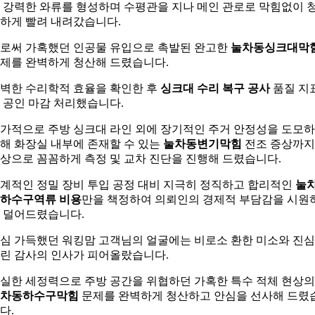
 강력한 와류를 형성하며 수평관을 지나 메인 관로로 막힘없이 
하게 빨려 내려갔습니다.
로써 가혹했던 인공물 유입으로 촉발된 완고한
눌차동싱크대막
제를 완벽하게 청산해 드렸습니다.
벽한 수리학적 효율을 확인한 후
싱크대 수리 복구 공사
품질 지
 공인 마감 처리했습니다.
가적으로 주방 싱크대 라인 외에 장기적인 주거 안정성을 도모
해 화장실 내부에 존재할 수 있는
눌차동변기막힘
전조 증상까지
상으로 꼼꼼하게 측정 및 교차 진단을 진행해 드렸습니다.
계적인 정밀 장비 투입 공정 대비 지극히 정직하고 합리적인
눌
하수구역류 비용
만을 책정하여 의뢰인의 경제적 부담감을 시원
 덜어드렸습니다.
심 가득했던 워킹맘 고객님의 얼굴에는 비로소 환한 미소와 진심
린 감사의 인사가 피어올랐습니다.
실한 세정력으로 주방 공간을 위협하던 가혹한 특수 적체 현상의
차동하수구막힘
문제를 완벽하게 청산하고 안심을 선사해 드렸
다.