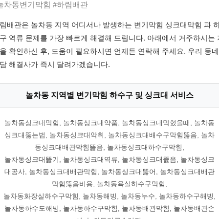
눌차동변기막힘 #하림배관
림배관은 놀차동 지역 어디서나 발생하는 변기막힘 싱크대막힘 과 
구 역류 문제를 가장 빠르게 해결해 드립니다. 아래에서 거주하시는 
을 확인하신 후, 도움이 필요하시면 언제든 연락해 주세요. 우리 동네
담 해결사가 즉시 달려가겠습니다.
놀차동 지역별 변기막힘 하수구 및 싱크대 서비스
놀차동싱크대막힘, 놀차동싱크대약품, 놀차동싱크대막혔을때, 놀차동
싱크대뚫는법, 놀차동싱크대악취, 놀차동싱크대배수구막힘뚫음, 놀차
동싱크대배관막힘뚫음, 놀차동싱크대하수구막힘,
놀차동싱크대뚫기, 놀차동싱크대역류, 놀차동싱크대뚫음, 놀차동싱크
대공사, 놀차동싱크대배관막힘, 놀차동싱크대뚫어, 놀차동싱크대배관
막힘뚫음비용, 놀차동욕실하수구막힘,
놀차동화장실하수구막힘, 놀차동해빙, 놀차동누수, 놀차동하수구해빙,
놀차동하수도해빙, 놀차동하수구막힘, 놀차동배관막힘, 놀차동배관손