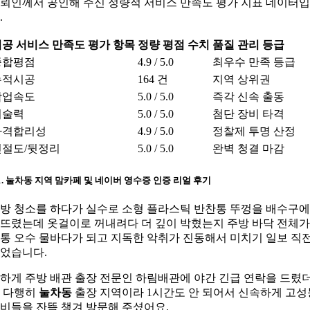
뢰인께서 공인해 주신 정량적 서비스 만족도 평가 지표 데이터
.
공 서비스 만족도 평가 항목
정량 평점 수치
품질 관리 등급
종합평점
4.9 / 5.0
최우수 만족 등급
누적시공
164 건
지역 상위권
작업속도
5.0 / 5.0
즉각 신속 출동
기술력
5.0 / 5.0
첨단 장비 타격
가격합리성
4.9 / 5.0
정찰제 투명 산정
친절도/뒷정리
5.0 / 5.0
완벽 청결 마감
-1. 눌차동 지역 맘카페 및 네이버 영수증 인증 리얼 후기
방 청소를 하다가 실수로 소형 플라스틱 반찬통 뚜껑을 배수구에
뜨렸는데 옷걸이로 꺼내려다 더 깊이 박혔는지 주방 바닥 전체가
통 오수 물바다가 되고 지독한 악취가 진동해서 미치기 일보 직
었습니다.
하게 주방 배관 출장 전문인 하림배관에 야간 긴급 연락을 드렸
 다행히
눌차동
출장 지역이라 1시간도 안 되어서 신속하게 고성
비들을 잔뜩 챙겨 방문해 주셨어요.