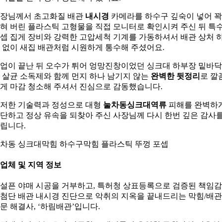
장님께서 초고화질 배관
내시경
카메라를 하수구 깊숙이 넣어 꽉
혀 버린 플라스틱 고형물을 직접 모니터로 확인시켜 주신 뒤 특
셉 집게 장비와 강력한 고압세척 기계를 가동하셔서 배관 상처 
 없이 새집 배관처럼 시원하게 통수해 주셨어요.
업이 끝난 뒤 오수가 튀어 엉망진창이었던 싱크대 하부장 밑바
 살균 소독제와 함께 먼지 하나 남기지 않는
완벽한 뒷정리
로 깔
게 마감 청소해 주셔서 진심으로 감동했습니다.
저한 기술력과 정성으로 대형
눌차동싱크대역류
피해를 완벽하
단하고 정상 유속을 되찾아 주신 사장님께 다시 한번 깊은 감사
립니다.
차동 싱크대막힘 하수구막힘 플라스틱 뚜껑 포셉
. 업체 및 지역 정보
설픈 야매 시공을 거부하고, 특허청 상표등록으로 검증된 책임
첨단 배관 내시경 진단으로 악취의 지옥을 끝내드리는 막힘/배관
문 해결사, ‘하림배관’입니다.