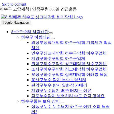
Skip to content
하수구 고압세척 | 연중무휴 365일 긴급출동
Toggle Navigation
하수구수리 하림배관
하수구 하림배관
의정부싱크대막힘 하수구막힘 기름제거 확실
하게
연수구싱크대막힘 하수구막힘 하수구업체
계양구하수구막힘 하수구업체
원미구하수구막힘 싱크대막힘 하수구업체
소사구하수구막힘 싱크대막힘 하수구업체
오정구하수구막힘 싱크대막힘 아래층 물샘
용산구누수 탐지 누수보험처리
관악구누수 탐지 열화상 카메라
계양구누수탐지 배관 터지는 이유
김포누수탐지 보험처리 수도 요금 많아요
하수구뚫는 보유 장비
성동구누수 누수탐지 하수구 어떤 소리 들릴
까?