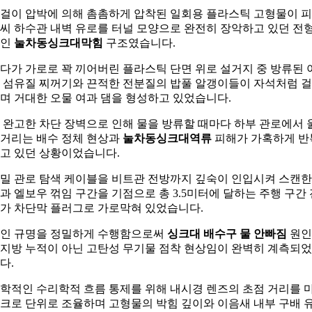
걸이 압박에 의해 촘촘하게 압착된 일회용 플라스틱 고형물이 
씨 하수관 내벽 유로를 터널 모양으로 완전히 장악하고 있던 전
적인
눌차동싱크대막힘
구조였습니다.
다가 가로로 꽉 끼어버린 플라스틱 단면 위로 설거지 중 방류된 
 섬유질 찌꺼기와 끈적한 전분질의 밥풀 알갱이들이 자석처럼 
며 거대한 오물 여과 댐을 형성하고 있었습니다.
 완고한 차단 장벽으로 인해 물을 방류할 때마다 하부 관로에서 
거리는 배수 정체 현상과
눌차동싱크대역류
피해가 가혹하게 반
고 있던 상황이었습니다.
밀 관로 탐색 케이블을 비트관 전방까지 깊숙이 인입시켜 스캔한
과 엘보우 꺾임 구간을 기점으로 총 3.5미터에 달하는 주행 구간 
가 차단막 플러그로 가로막혀 있었습니다.
인 규명을 정밀하게 수행함으로써
싱크대 배수구 물 안빠짐
원인
지방 누적이 아닌 고탄성 무기물 점착 현상임이 완벽히 계측되
다.
학적인 수리학적 흐름 통제를 위해 내시경 렌즈의 초점 거리를 
크로 단위로 조율하며 고형물의 박힘 깊이와 이음새 내부 구배 