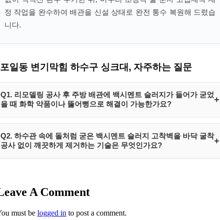
정 작업을 완수하여 배관을 신설 상태로 완전 통수 복원해 드렸습
니다.
포일동 변기막힘 하수구 싱크대, 자주하는 질문
Q1. 리모델링 공사 후 주방 배관에 백시멘트 슬러지가 들어가 굳었
+
을 때 화학 약품이나 뚫어뻥으로 해결이 가능한가요?
백시멘트나 미장 몰탈 성분은 화학 반응을 통해 완전히 돌처럼 고형화된
Q2. 하수관 속에 돌처럼 굳은 백시멘트 슬러지 고착벽을 바닥 굴착
+
무기물입니다. 시중의 유기물 용해용 화학 배관세정제나 압착식 가압 펌
공사 없이 깨끗하게 제거하는 기술은 무엇인가요?
프로는 절대 녹거나 밀려나지 않습니다. 무리하게 자가 시도를 하면 배관
에 균열만 초래하므로 전문 장비로 정밀 파쇄해야 합니다.
하림배관은 초고화질 배관 내시경 카메라로 내부 상황을 실시간 모니터
경기도 의왕시 포일동 311
링하면서, 파이프 자체에는 일절 충격을 주지 않는 원심 회전식 최첨단
Leave A Comment
플렉스 샤프트 크러셔를 진입시킵니다. 시멘트 고착물만 모래 가루 형태
로 잘게 갈아내고 석션기로 흡입 축출하므로, 바닥 굴착 공사 없이 비파
You must be
logged in
to post a comment.
괴 무타공 공법으로 안전하게 해결됩니다.