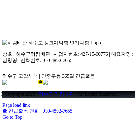
상호 : 하수구하림배관 | 사업자번호: 427-15-00776 | 대표자명 :
김창영 | 전화번호: 010-4892-7655
하수구 고압세척 | 연중무휴 365일 긴급출동
© Copyright 2026 |
하수구 하림배관
| All Rights Reserved .
Page load link
☎
긴급출동 전화 | 010-4892-7655
Go to Top