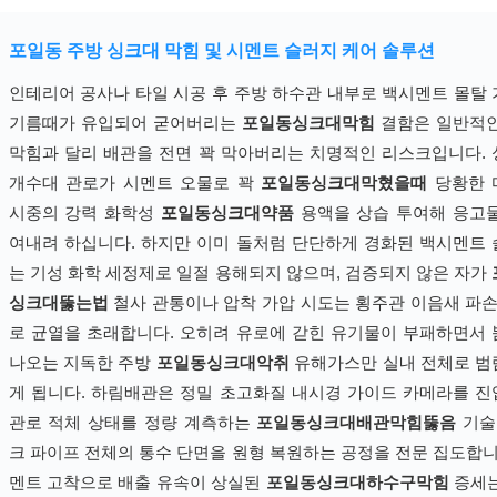
포일동 주방 싱크대 막힘 및 시멘트 슬러지 케어 솔루션
인테리어 공사나 타일 시공 후 주방 하수관 내부로 백시멘트 몰탈
기름때가 유입되어 굳어버리는
포일동싱크대막힘
결함은 일반적인
막힘과 달리 배관을 전면 꽉 막아버리는 치명적인 리스크입니다.
개수대 관로가 시멘트 오물로 꽉
포일동싱크대막혔을때
당황한 
시중의 강력 화학성
포일동싱크대약품
용액을 상습 투여해 응고
여내려 하십니다. 하지만 이미 돌처럼 단단하게 경화된 백시멘트
는 기성 화학 세정제로 일절 용해되지 않으며, 검증되지 않은 자가
싱크대뚫는법
철사 관통이나 압착 가압 시도는 횡주관 이음새 파손
로 균열을 초래합니다. 오히려 유로에 갇힌 유기물이 부패하면서
나오는 지독한 주방
포일동싱크대악취
유해가스만 실내 전체로 
게 됩니다. 하림배관은 정밀 초고화질 내시경 가이드 카메라를 
관로 적체 상태를 정량 계측하는
포일동싱크대배관막힘뚫음
기술
크 파이프 전체의 통수 단면을 원형 복원하는 공정을 전문 집도합니
멘트 고착으로 배출 유속이 상실된
포일동싱크대하수구막힘
증세는