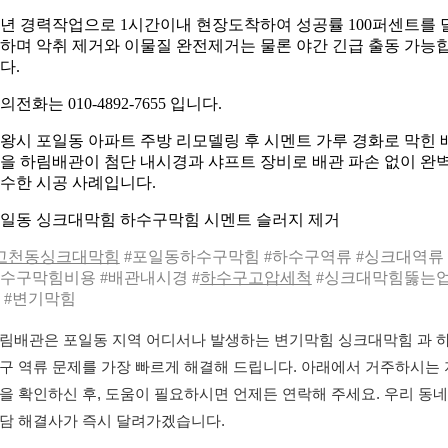
0년 경력작업으로 1시간이내 현장도착하여 성공률 100퍼센트를 
하며 악취 제거와 이물질 완전제거는 물론 야간 긴급 출동 가능
다.
의전화는 010-4892-7655 입니다.
왕시 포일동 아파트 주방 리모델링 후 시멘트 가루 경화로 막힌 
을 하림배관이 첨단 내시경과 샤프트 장비로 배관 파손 없이 완
수한 시공 사례입니다.
일동 싱크대막힘 하수구막힘 시멘트 슬러지 제거
고천동싱크대막힘
#포일동하수구막힘 #하수구역류 #싱크대역류 
수구막힘비용 #배관내시경 #
하수구고압세척
#싱크대막힘뚫는
 #변기막힘
림배관은 포일동 지역 어디서나 발생하는 변기막힘 싱크대막힘 과 
구 역류 문제를 가장 빠르게 해결해 드립니다. 아래에서 거주하시는 
을 확인하신 후, 도움이 필요하시면 언제든 연락해 주세요. 우리 동네
담 해결사가 즉시 달려가겠습니다.