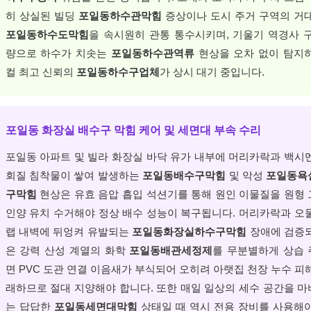
히 상실된 빌딩
포일동하수관막힘
증상이나 도시 주거 구역의 거
포일동하수도막힘
을 속시원히 관통 통수시키며, 기울기 역경사 
량으로 하수가 치솟는
포일동하수관역류
현상을 오차 없이 탐지
컬 최고 신뢰의
포일동하수구업체
가 상시 대기 중입니다.
포일동 화장실 배수구 막힘 케어 및 세면대 부속 수리
포일동 아파트 및 빌라 화장실 바닥 유가 내부에 머리카락과 백시
회질 침착물이 쌓여 발생하는
포일동배수구막힘
및 악성
포일동욕
구막힘
현상은 유효 음압 흡입 석션기를 통해 원인 이물질을 원형
인양 유치 수거해야 정상 배수 성능이 복구됩니다. 머리카락과 오
랩 내벽에 뒤엉켜 유발되는
포일동화장실하수구막힘
장애에 검증
은 강력 산성 계열의 화학
포일동배관세정제
를 무분별하게 상습
면 PVC 도관 연결 이음새가 부식되어 오히려 아랫집 천장 누수 피
래하므로 절대 지양해야 합니다. 또한 매일 일상의 세수 공간을 
는 답답한
포일동세면대막힘
상태일 때 역시 전용 장비를 사용해