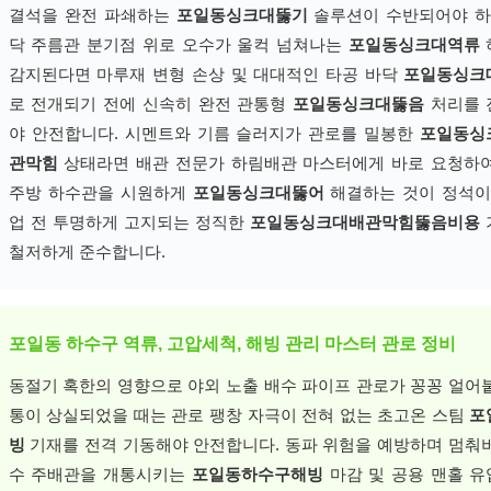
결석을 완전 파쇄하는
포일동싱크대뚫기
솔루션이 수반되어야 하
닥 주름관 분기점 위로 오수가 울컥 넘쳐나는
포일동싱크대역류
감지된다면 마루재 변형 손상 및 대대적인 타공 바닥
포일동싱크
로 전개되기 전에 신속히 완전 관통형
포일동싱크대뚫음
처리를 
야 안전합니다. 시멘트와 기름 슬러지가 관로를 밀봉한
포일동싱
관막힘
상태라면 배관 전문가 하림배관 마스터에게 바로 요청하
주방 하수관을 시원하게
포일동싱크대뚫어
해결하는 것이 정석이
업 전 투명하게 고지되는 정직한
포일동싱크대배관막힘뚫음비용
철저하게 준수합니다.
포일동 하수구 역류, 고압세척, 해빙 관리 마스터 관로 정비
동절기 혹한의 영향으로 야외 노출 배수 파이프 관로가 꽁꽁 얼어
통이 상실되었을 때는 관로 팽창 자극이 전혀 없는 초고온 스팀
포
빙
기재를 전격 기동해야 안전합니다. 동파 위험을 예방하며 멈춰
수 주배관을 개통시키는
포일동하수구해빙
마감 및 공용 맨홀 