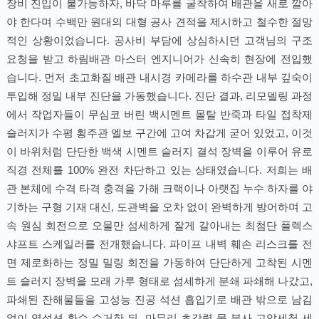
장비 진입이 불가능하자, 바닥 마루를 굴착하여 배관을 새로 깔아
야 한다며 수백만 원대의 대형 공사 견적을 제시하고 철수한 절망
적인 상황이었습니다. 공사비 부담에 상심하시던 고객님의 구조
요청을 받고 하림배관 마스터 엔지니어가 신속히 현장에 전입했
습니다. 먼저 초고화질 배관 내시경 카메라를 하수관 내부 깊숙이
투입해 정밀 내부 진단을 가동했습니다. 진단 결과, 리모델링 과정
에서 작업자들이 무심코 버린 백시멘트 몰탈 반죽과 타일 접착제
슬러지가 수평 횡주관 엘보 구간에 고여 차갑게 굳어 있었고, 이것
이 바위처럼 단단한 백색 시멘트 슬러지 결석 장벽을 이루어 유로
직경 전체를 100% 완전 차단하고 있는 상태였습니다. 저희는 배
관 본체에 수격 타격 충격을 가해 크랙이나 아랫집 누수 하자를 야
기하는 구형 기재 대신, 도관벽을 오차 없이 완벽하게 방어하며 고
속 원심 회전으로 오물만 섬세하게 잘게 갈아내는 최첨단 플렉스
샤프트 스케일러를 전개했습니다. 파이프 내벽 훼손 리스크를 전
면 제로화하는 정밀 밀링 회전을 가동하여 단단하게 고착된 시멘
트 슬러지 장벽을 모래 가루 형태로 섬세하게 분쇄 파쇄해 나갔고,
파쇄된 잔해물들을 고성능 진공 석션 흡입기로 배관 밖으로 남김
없이 역석션 환수 수거한 뒤, 마무리 초강력 물 분사 고압세척 세