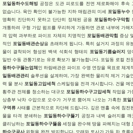
포일동하수도해빙
공정은 도관 피로도를 전면 제로화해야 후속
없습니다. 육안 확인이 불가능한 지하 매립관의 미세
포일동누수
명확히 진단하지 못하고 단단히 정체된 공용
포일동하수구막힘
개통하려 구형 가압 펌프를 무리하게 가동하면 관로 내부에 가해
격 압력 과부하로 파이프 자체의 치명적인
포일동배관막힘
증상 
적인
포일동배관손상
을 초래하게 됩니다. 특히 설거지 과정의 유
물이 결착되어 형성된 백색 석회석 형태의
포일동기름슬러지
덩
일반 수동 관통기로는 유로 확보가 불가능합니다. 포일동 로컬 전
동하수구뚫는업체
인 하림배관은 파이프 수명 연장을 목표로 체계
일동배관관리
솔루션을 설계하며, 가장 완벽한 물리적 제거 기술
력 물 분사
포일동고압세척
스케일링을 전격 개시합니다. 건물 메
횡주관 전체를 청소하는 대규모
포일동하수구고압세척
작업을 가
상층부 낙차 수압으로 오수가 거꾸로 뿜어져 나오는 가혹한
포일
구역류
사태를 근본적으로 차단해 드립니다. 깊은 맨홀 속에 침전
물을 타격 분쇄하는
포일동하수구뚫기
공정과 내벽 슬러지를 깨
클리닝하는
포일동하수구뚫음
세정을 완수해 땅을 파헤치는 대형
하수구공사
위험을 완전 방지합니다. 모래와 토사가 가득 차 흐름