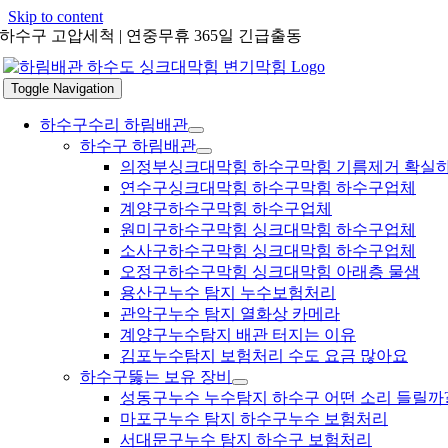
Skip to content
하수구 고압세척 | 연중무휴 365일 긴급출동
Toggle Navigation
하수구수리 하림배관
하수구 하림배관
의정부싱크대막힘 하수구막힘 기름제거 확실
연수구싱크대막힘 하수구막힘 하수구업체
계양구하수구막힘 하수구업체
원미구하수구막힘 싱크대막힘 하수구업체
소사구하수구막힘 싱크대막힘 하수구업체
오정구하수구막힘 싱크대막힘 아래층 물샘
용산구누수 탐지 누수보험처리
관악구누수 탐지 열화상 카메라
계양구누수탐지 배관 터지는 이유
김포누수탐지 보험처리 수도 요금 많아요
하수구뚫는 보유 장비
성동구누수 누수탐지 하수구 어떤 소리 들릴까
마포구누수 탐지 하수구누수 보험처리
서대문구누수 탐지 하수구 보험처리