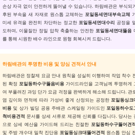
손상 자극 없이 안전하게 뚫어낼 수 있습니다. 하림배관은 부식되
후된 부속을 새 자재로 원스톱 교체하는
포일동세면대부속교체
가
미세 유격을 완전히 차단하는 정교한
포일동세면대수리
공정을 
도하며, 이물질만 정밀 압착 축출하는 안전한
포일동세면대뚫음
를 통해 시원한 배수 라인으로 원형 회복시켜 드립니다.
하림배관의 투명한 비용 및 양심 견적서 안내
하림배관은 정찰제 요금 안내 원칙을 성실히 이행하며 작업 착수 
된 확정
포일동하수구뚫음비용
가이드라인을 고객님께 투명하게 
여 부풀려진 과잉 단가 요금 걱정을 완벽하게 해소해 드립니다. 관
염 깊이와 면적에 따라 가성비 좋게 산정되는 공정한
포일동싱크
비용
및 상가 빌딩 공용 주배관 스케일링 가이드인
포일동하수도
척비용견적
문서를 상세 서류로 제공해 신뢰를 다집니다. 당사는
으로 상세 예산을 가이드해 드리는 친절한
포일동하수구뚫어견
및 주방 개수대 밀착 진단용
포일동싱크대뚫어견적
원스톱 안심 