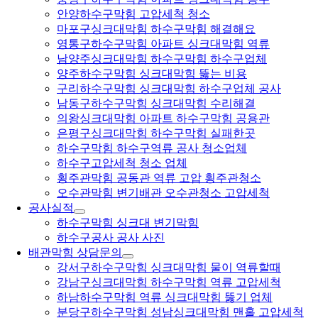
안양하수구막힘 고압세척 청소
마포구싱크대막힘 하수구막힘 해결해요
영통구하수구막힘 아파트 싱크대막힘 역류
남양주싱크대막힘 하수구막힘 하수구업체
양주하수구막힘 싱크대막힘 뚫는 비용
구리하수구막힘 싱크대막힘 하수구업체 공사
남동구하수구막힘 싱크대막힘 수리해결
의왕싱크대막힘 아파트 하수구막힘 공용관
은평구싱크대막힘 하수구막힘 실패한곳
하수구막힘 하수구역류 공사 청소업체
하수구고압세척 청소 업체
횡주관막힘 공동관 역류 고압 횡주관청소
오수관막힘 변기배관 오수관청소 고압세척
공사실적
하수구막힘 싱크대 변기막힘
하수구공사 공사 사진
배관막힘 상담문의
강서구하수구막힘 싱크대막힘 물이 역류할때
강남구싱크대막힘 하수구막힘 역류 고압세척
하남하수구막힘 역류 싱크대막힘 뚫기 업체
분당구하수구막힘 성남싱크대막힘 맨홀 고압세척