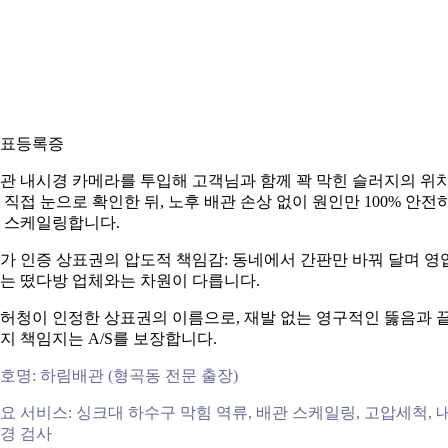
표등록증
관 내시경 카메라를 투입해 고객님과 함께 꽉 막힌 슬러지의 위
 직접 눈으로 확인한 뒤, 노후 배관 손상 없이 원인만 100% 안전
 스케일링합니다.
가 인증 상표권의 압도적 책임감: 동네에서 간판만 바꿔 달며 영
는 떴다방 업체와는 차원이 다릅니다.
허청이 인정한 상표권의 이름으로, 재발 없는 영구적인 뚫음과 
지 책임지는 A/S를 보장합니다.
호명: 하림배관 (형곡동 전문 출장)
요 서비스: 싱크대 하수구 막힘 역류, 배관 스케일링, 고압세척, 
경 검사