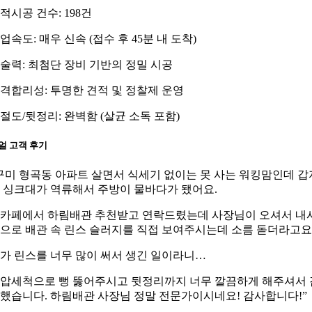
적시공 건수: 198건
업속도: 매우 신속 (접수 후 45분 내 도착)
술력: 최첨단 장비 기반의 정밀 시공
격합리성: 투명한 견적 및 정찰제 운영
절도/뒷정리: 완벽함 (살균 소독 포함)
얼 고객 후기
구미 형곡동 아파트 살면서 식세기 없이는 못 사는 워킹맘인데 갑
 싱크대가 역류해서 주방이 물바다가 됐어요.
카페에서 하림배관 추천받고 연락드렸는데 사장님이 오셔서 내
으로 배관 속 린스 슬러지를 직접 보여주시는데 소름 돋더라고요
가 린스를 너무 많이 써서 생긴 일이라니…
압세척으로 뻥 뚫어주시고 뒷정리까지 너무 깔끔하게 해주셔서 
했습니다. 하림배관 사장님 정말 전문가이시네요! 감사합니다!”