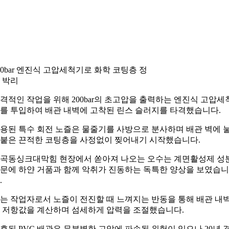
00bar 엔진식 고압세척기로 화학 코팅층 정
 박리
격적인 작업을 위해 200bar의 초고압을 출력하는 엔진식 고압세
를 투입하여 배관 내벽에 고착된 린스 슬러지를 타격했습니다.
용된 특수 회전 노즐은 물줄기를 사방으로 분사하며 배관 벽에 
붙은 끈적한 코팅층을 사정없이 찢어내기 시작했습니다.
곡동싱크대막힘 현장에서 쏟아져 나오는 오수는 계면활성제 성
문에 하얀 거품과 함께 악취가 진동하는 독특한 양상을 보였습니
.
는 작업자로서 노즐이 전진할 때 느껴지는 반동을 통해 배관 내
 저항값을 계산하며 섬세하게 압력을 조절했습니다.
후된 PVC 배관은 무분별한 고압에 파손될 위험이 있으나 20년 