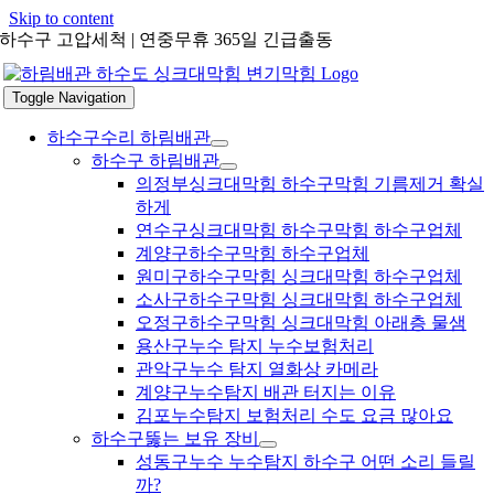
Skip to content
하수구 고압세척 | 연중무휴 365일 긴급출동
Toggle Navigation
하수구수리 하림배관
하수구 하림배관
의정부싱크대막힘 하수구막힘 기름제거 확실
하게
연수구싱크대막힘 하수구막힘 하수구업체
계양구하수구막힘 하수구업체
원미구하수구막힘 싱크대막힘 하수구업체
소사구하수구막힘 싱크대막힘 하수구업체
오정구하수구막힘 싱크대막힘 아래층 물샘
용산구누수 탐지 누수보험처리
관악구누수 탐지 열화상 카메라
계양구누수탐지 배관 터지는 이유
김포누수탐지 보험처리 수도 요금 많아요
하수구뚫는 보유 장비
성동구누수 누수탐지 하수구 어떤 소리 들릴
까?