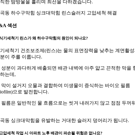
직한 땀방울을 흘리며 최선을 다하겠습니다.
곡동 하수구막힘 싱크대막힘 린스슬러지 고압세척 해결
&A 섹션
. 식기세척기 린스가 왜 하수구막힘의 원인이 되나요?
기세척기 건조보조제(린스)는 물의 표면장력을 낮추는 계면활
분이 주를 이룹니다.
 성분이 과다하게 배출되면 배관 내벽에 아주 얇고 끈적한 막을 
하는데,
 막이 설거지 오물과 결합하여 미생물이 증식하는 바이오 필름
Biofilm)으로 발전합니다.
 필름은 일반적인 물 흐름으로는 씻겨 내려가지 않고 점점 두꺼
곡동 싱크대막힘을 유발하는 거대한 슬러지 덩어리가 됩니다.
. 고압세척 작업 시 아파트 노후 배관이 파손될 위험은 없나요?