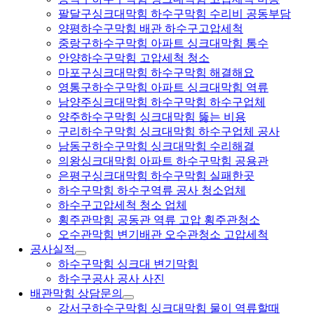
팔달구싱크대막힘 하수구막힘 수리비 공동부담
양평하수구막힘 배관 하수구고압세척
중랑구하수구막힘 아파트 싱크대막힘 통수
안양하수구막힘 고압세척 청소
마포구싱크대막힘 하수구막힘 해결해요
영통구하수구막힘 아파트 싱크대막힘 역류
남양주싱크대막힘 하수구막힘 하수구업체
양주하수구막힘 싱크대막힘 뚫는 비용
구리하수구막힘 싱크대막힘 하수구업체 공사
남동구하수구막힘 싱크대막힘 수리해결
의왕싱크대막힘 아파트 하수구막힘 공용관
은평구싱크대막힘 하수구막힘 실패한곳
하수구막힘 하수구역류 공사 청소업체
하수구고압세척 청소 업체
횡주관막힘 공동관 역류 고압 횡주관청소
오수관막힘 변기배관 오수관청소 고압세척
공사실적
하수구막힘 싱크대 변기막힘
하수구공사 공사 사진
배관막힘 상담문의
강서구하수구막힘 싱크대막힘 물이 역류할때