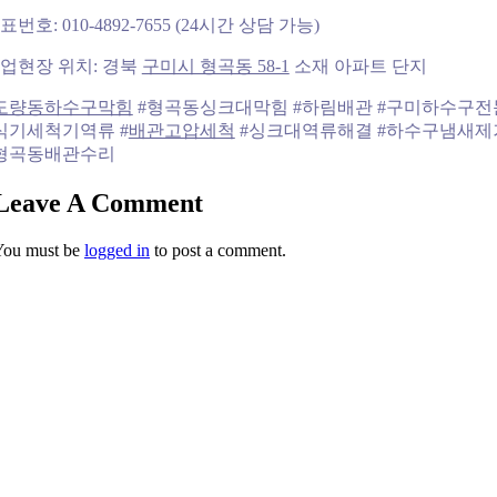
표번호: 010-4892-7655 (24시간 상담 가능)
업현장 위치: 경북
구미시 형곡동 58-1
소재 아파트 단지
도량동하수구막힘
#형곡동싱크대막힘 #하림배관 #구미하수구전
식기세척기역류 #
배관고압세척
#싱크대역류해결 #하수구냄새제
형곡동배관수리
Leave A Comment
You must be
logged in
to post a comment.