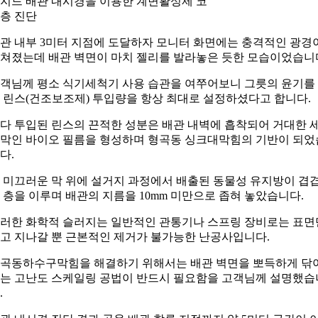
지드 배관 내시경을 이용한 계면활성제 코
층 진단
관 내부 3미터 지점에 도달하자 모니터 화면에는 충격적인 광경
쳐졌는데 배관 벽면이 마치 젤리를 발라놓은 듯한 모습이었습니
객님께 평소 식기세척기 사용 습관을 여쭈어보니 그릇의 윤기를
 린스(건조보조제) 투입량을 항상 최대로 설정하셨다고 합니다.
다 투입된 린스의 끈적한 성분은 배관 내벽에 흡착되어 거대한 
막인 바이오 필름을 형성하며 형곡동 싱크대막힘의 기반이 되었
다.
 미끄러운 막 위에 설거지 과정에서 배출된 동물성 유지방이 겹
 층을 이루며 배관의 지름을 10mm 미만으로 좁혀 놓았습니다.
러한 화학적 슬러지는 일반적인 관통기나 스프링 장비로는 표면
고 지나갈 뿐 근본적인 제거가 불가능한 난공사입니다.
곡동하수구막힘을 해결하기 위해서는 배관 벽면을 뽀득하게 닦
는 고난도 스케일링 공법이 반드시 필요함을 고객님께 설명했습
.