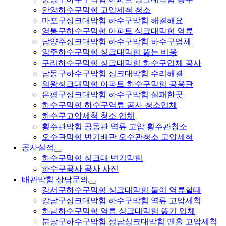
안양하수구막힘 고압세척 청소
마포구싱크대막힘 하수구막힘 해결해요
영통구하수구막힘 아파트 싱크대막힘 역류
남양주싱크대막힘 하수구막힘 하수구업체
양주하수구막힘 싱크대막힘 뚫는 비용
구리하수구막힘 싱크대막힘 하수구업체 공사
남동구하수구막힘 싱크대막힘 수리해결
의왕싱크대막힘 아파트 하수구막힘 공용관
은평구싱크대막힘 하수구막힘 실패한곳
하수구막힘 하수구역류 공사 청소업체
하수구고압세척 청소 업체
횡주관막힘 공동관 역류 고압 횡주관청소
오수관막힘 변기배관 오수관청소 고압세척
공사실적
하수구막힘 싱크대 변기막힘
하수구공사 공사 사진
배관막힘 상담문의
강서구하수구막힘 싱크대막힘 물이 역류할때
강남구싱크대막힘 하수구막힘 역류 고압세척
하남하수구막힘 역류 싱크대막힘 뚫기 업체
분당구하수구막힘 성남싱크대막힘 맨홀 고압세척