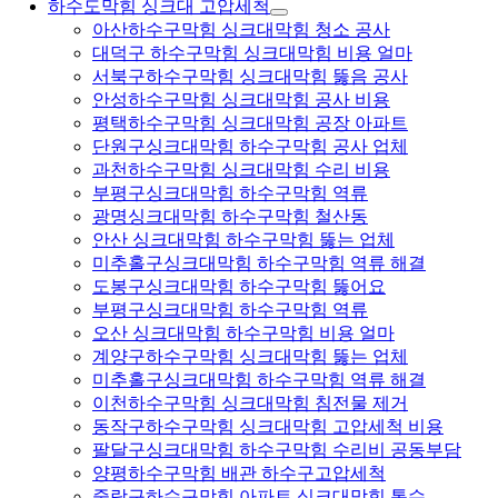
하수도막힘 싱크대 고압세척
아산하수구막힘 싱크대막힘 청소 공사
대덕구 하수구막힘 싱크대막힘 비용 얼마
서북구하수구막힘 싱크대막힘 뚫음 공사
안성하수구막힘 싱크대막힘 공사 비용
평택하수구막힘 싱크대막힘 공장 아파트
단원구싱크대막힘 하수구막힘 공사 업체
과천하수구막힘 싱크대막힘 수리 비용
부평구싱크대막힘 하수구막힘 역류
광명싱크대막힘 하수구막힘 철산동
안산 싱크대막힘 하수구막힘 뚫는 업체
미추홀구싱크대막힘 하수구막힘 역류 해결
도봉구싱크대막힘 하수구막힘 뚫어요
부평구싱크대막힘 하수구막힘 역류
오산 싱크대막힘 하수구막힘 비용 얼마
계양구하수구막힘 싱크대막힘 뚫는 업체
미추홀구싱크대막힘 하수구막힘 역류 해결
이천하수구막힘 싱크대막힘 침전물 제거
동작구하수구막힘 싱크대막힘 고압세척 비용
팔달구싱크대막힘 하수구막힘 수리비 공동부담
양평하수구막힘 배관 하수구고압세척
중랑구하수구막힘 아파트 싱크대막힘 통수