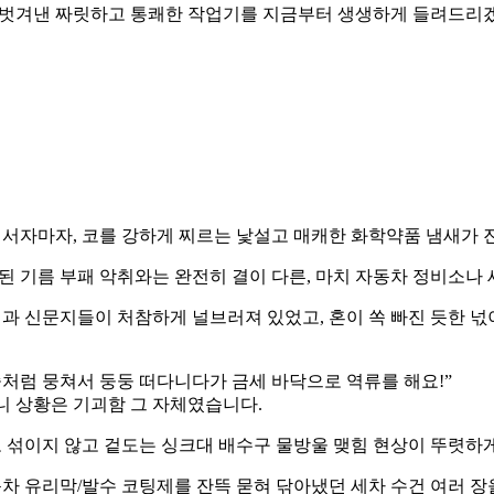
 벗겨낸 짜릿하고 통쾌한 작업기를 지금부터 생생하게 들려드리
어서자마자, 코를 강하게 찌르는 낯설고 매캐한 화학약품 냄새가 
 기름 부패 악취와는 완전히 결이 다른, 마치 자동차 정비소나 
과 신문지들이 처참하게 널브러져 있었고, 혼이 쏙 빠진 듯한 
처럼 뭉쳐서 둥둥 떠다니다가 금세 바닥으로 역류를 해요!”
 상황은 기괴함 그 자체였습니다.
로 섞이지 않고 겉도는 싱크대 배수구 물방울 맺힘 현상이 뚜렷하
차 유리막/발수 코팅제를 잔뜩 묻혀 닦아냈던 세차 수건 여러 장