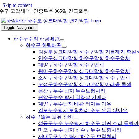
Skip to content
수구 고압세척 | 연중무휴 365일 긴급출동
Toggle Navigation
하수구수리 하림배관
하수구 하림배관
의정부싱크대막힘 하수구막힘 기름제거 확실
연수구싱크대막힘 하수구막힘 하수구업체
계양구하수구막힘 하수구업체
원미구하수구막힘 싱크대막힘 하수구업체
소사구하수구막힘 싱크대막힘 하수구업체
오정구하수구막힘 싱크대막힘 아래층 물샘
용산구누수 탐지 누수보험처리
관악구누수 탐지 열화상 카메라
계양구누수탐지 배관 터지는 이유
김포누수탐지 보험처리 수도 요금 많아요
하수구뚫는 보유 장비
성동구누수 누수탐지 하수구 어떤 소리 들릴까
마포구누수 탐지 하수구누수 보험처리
서대문구누수 탐지 하수구 보험처리