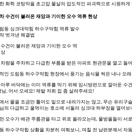
한 화학 코팅막을 초고압 물살의 압도적인 파괴력으로 시원하게
 세차 수건이 불러온 재앙과 기이한 오수 역류 현상
 수건이 불러온 재앙과 기이한 오수 역
현상
 차량을 주차하고 다급한 부름을 받은 아파트 현관문을 열고 들
적인 도림동 하수구막힘 현장에서 풍기는 음식물 썩은 내나 오래된
 마루 바닥에는 이미 역류를 막기 위해 임시방편으로 깔아둔 수건
장님, 어서 오세요! 제발 저희 집 좀 살려주세요!
에서 물을 조금만 틀어도 밑으로 내려가지는 않고, 무슨 유리구슬
님의 다급하고 울먹이는 호소에 서둘러 싱크대 하부장을 열어보니
먼 오수가 배관 주름관을 타고 위로 올라오는데, 물방울들이 서
동 하수구막힘 상황을 차분히 여쭤보니, 며칠 전 남편분께서 자동