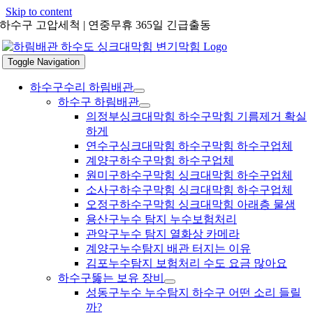
Skip to content
하수구 고압세척 | 연중무휴 365일 긴급출동
Toggle Navigation
하수구수리 하림배관
하수구 하림배관
의정부싱크대막힘 하수구막힘 기름제거 확실
하게
연수구싱크대막힘 하수구막힘 하수구업체
계양구하수구막힘 하수구업체
원미구하수구막힘 싱크대막힘 하수구업체
소사구하수구막힘 싱크대막힘 하수구업체
오정구하수구막힘 싱크대막힘 아래층 물샘
용산구누수 탐지 누수보험처리
관악구누수 탐지 열화상 카메라
계양구누수탐지 배관 터지는 이유
김포누수탐지 보험처리 수도 요금 많아요
하수구뚫는 보유 장비
성동구누수 누수탐지 하수구 어떤 소리 들릴
까?