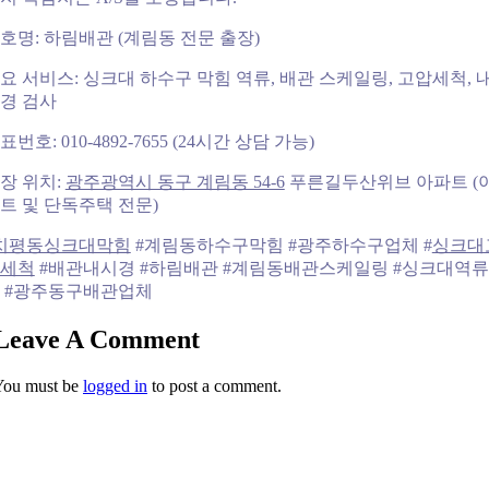
호명: 하림배관 (계림동 전문 출장)
요 서비스: 싱크대 하수구 막힘 역류, 배관 스케일링, 고압세척, 
경 검사
표번호: 010-4892-7655 (24시간 상담 가능)
장 위치:
광주광역시 동구 계림동 54-6
푸른길두산위브 아파트 (
트 및 단독주택 전문)
치평동싱크대막힘
#계림동하수구막힘 #광주하수구업체 #
싱크대
세척
#배관내시경 #하림배관 #계림동배관스케일링 #싱크대역
 #광주동구배관업체
Leave A Comment
You must be
logged in
to post a comment.