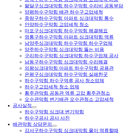
팔달구싱크대막힘 하수구막힘 수리비 공동부담
양평하수구막힘 배관 하수구고압세척
중랑구하수구막힘 아파트 싱크대막힘 통수
안양하수구막힘 고압세척 청소
마포구싱크대막힘 하수구막힘 해결해요
영통구하수구막힘 아파트 싱크대막힘 역류
남양주싱크대막힘 하수구막힘 하수구업체
양주하수구막힘 싱크대막힘 뚫는 비용
구리하수구막힘 싱크대막힘 하수구업체 공사
남동구하수구막힘 싱크대막힘 수리해결
의왕싱크대막힘 아파트 하수구막힘 공용관
은평구싱크대막힘 하수구막힘 실패한곳
하수구막힘 하수구역류 공사 청소업체
하수구고압세척 청소 업체
횡주관막힘 공동관 역류 고압 횡주관청소
오수관막힘 변기배관 오수관청소 고압세척
공사실적
하수구막힘 싱크대 변기막힘
하수구공사 공사 사진
배관막힘 상담문의
강서구하수구막힘 싱크대막힘 물이 역류할때