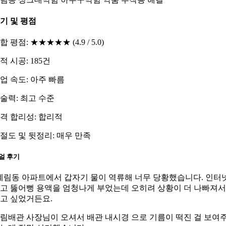
기 및 평점
합 평점: ★★★★★ (4.9 / 5.0)
적 시공: 185건
업 속도: 아주 빠름
술력: 최고 수준
격 합리성: 합리적
절도 및 뒷정리: 매우 만족
얼 후기
계림동 아파트에서 갑자기 물이 역류해 너무 당황했습니다. 인터
고 뚫어뻥 용액을 엄청나게 부었는데 오히려 상황이 더 나빠져서
고 싶었거든요.
림배관 사장님이 오셔서 배관 내시경 으로 기름이 떡진 걸 보여