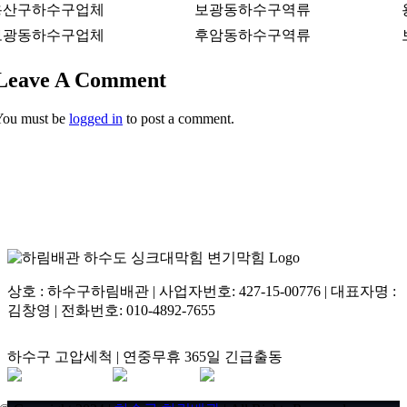
용산구하수구업체
보광동하수구역류
보광동하수구업체
후암동하수구역류
용산구 한남동 829
Leave A Comment
You must be
logged in
to post a comment.
상호 : 하수구하림배관 | 사업자번호: 427-15-00776 | 대표자명 :
김창영 | 전화번호: 010-4892-7655
하수구 고압세척 | 연중무휴 365일 긴급출동