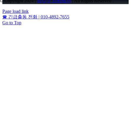
© Copyright 2024 |
하수구 하림배관
| All Rights Reserved .
Page load link
☎
긴급출동 전화 | 010-4892-7655
Go to Top