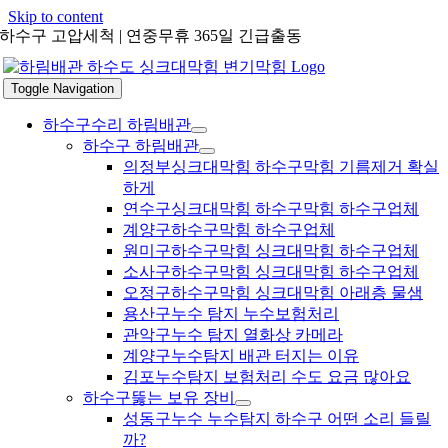
Skip to content
하수구 고압세척 | 연중무휴 365일 긴급출동
Toggle Navigation
하수구수리 하림배관
하수구 하림배관
의정부싱크대막힘 하수구막힘 기름제거 확실
하게
연수구싱크대막힘 하수구막힘 하수구업체
계양구하수구막힘 하수구업체
원미구하수구막힘 싱크대막힘 하수구업체
소사구하수구막힘 싱크대막힘 하수구업체
오정구하수구막힘 싱크대막힘 아래층 물샘
용산구누수 탐지 누수보험처리
관악구누수 탐지 열화상 카메라
계양구누수탐지 배관 터지는 이유
김포누수탐지 보험처리 수도 요금 많아요
하수구뚫는 보유 장비
성동구누수 누수탐지 하수구 어떤 소리 들릴
까?