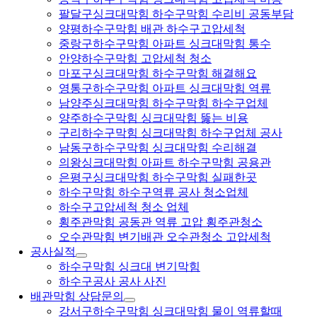
팔달구싱크대막힘 하수구막힘 수리비 공동부담
양평하수구막힘 배관 하수구고압세척
중랑구하수구막힘 아파트 싱크대막힘 통수
안양하수구막힘 고압세척 청소
마포구싱크대막힘 하수구막힘 해결해요
영통구하수구막힘 아파트 싱크대막힘 역류
남양주싱크대막힘 하수구막힘 하수구업체
양주하수구막힘 싱크대막힘 뚫는 비용
구리하수구막힘 싱크대막힘 하수구업체 공사
남동구하수구막힘 싱크대막힘 수리해결
의왕싱크대막힘 아파트 하수구막힘 공용관
은평구싱크대막힘 하수구막힘 실패한곳
하수구막힘 하수구역류 공사 청소업체
하수구고압세척 청소 업체
횡주관막힘 공동관 역류 고압 횡주관청소
오수관막힘 변기배관 오수관청소 고압세척
공사실적
하수구막힘 싱크대 변기막힘
하수구공사 공사 사진
배관막힘 상담문의
강서구하수구막힘 싱크대막힘 물이 역류할때