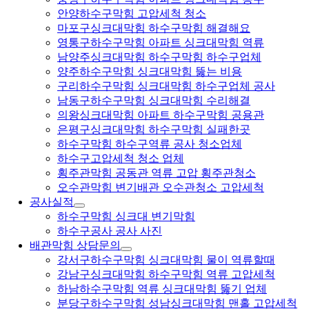
안양하수구막힘 고압세척 청소
마포구싱크대막힘 하수구막힘 해결해요
영통구하수구막힘 아파트 싱크대막힘 역류
남양주싱크대막힘 하수구막힘 하수구업체
양주하수구막힘 싱크대막힘 뚫는 비용
구리하수구막힘 싱크대막힘 하수구업체 공사
남동구하수구막힘 싱크대막힘 수리해결
의왕싱크대막힘 아파트 하수구막힘 공용관
은평구싱크대막힘 하수구막힘 실패한곳
하수구막힘 하수구역류 공사 청소업체
하수구고압세척 청소 업체
횡주관막힘 공동관 역류 고압 횡주관청소
오수관막힘 변기배관 오수관청소 고압세척
공사실적
하수구막힘 싱크대 변기막힘
하수구공사 공사 사진
배관막힘 상담문의
강서구하수구막힘 싱크대막힘 물이 역류할때
강남구싱크대막힘 하수구막힘 역류 고압세척
하남하수구막힘 역류 싱크대막힘 뚫기 업체
분당구하수구막힘 성남싱크대막힘 맨홀 고압세척