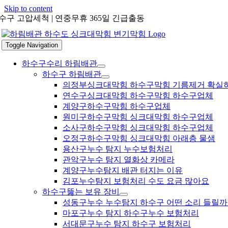
Skip to content
수구 고압세척 | 연중무휴 365일 긴급출동
Toggle Navigation
하수구수리 하림배관
하수구 하림배관
의정부싱크대막힘 하수구막힘 기름제거 확실
연수구싱크대막힘 하수구막힘 하수구업체
계양구하수구막힘 하수구업체
원미구하수구막힘 싱크대막힘 하수구업체
소사구하수구막힘 싱크대막힘 하수구업체
오정구하수구막힘 싱크대막힘 아래층 물샘
용산구누수 탐지 누수보험처리
관악구누수 탐지 열화상 카메라
계양구누수탐지 배관 터지는 이유
김포누수탐지 보험처리 수도 요금 많아요
하수구뚫는 보유 장비
성동구누수 누수탐지 하수구 어떤 소리 들릴까
마포구누수 탐지 하수구누수 보험처리
서대문구누수 탐지 하수구 보험처리