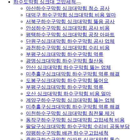
하수도막힘 싱크대 고압세척
아산하수구막힘 싱크대막힘 청소 공사
대덕구 하수구막힘 싱크대막힘 비용 얼마
서북구하수구막힘 싱크대막힘 뚫음 공사
안성하수구막힘 싱크대막힘 공사 비용
평택하수구막힘 싱크대막힘 공장 아파트
단원구싱크대막힘 하수구막힘 공사 업체
과천하수구막힘 싱크대막힘 수리 비용
부평구싱크대막힘 하수구막힘 역류
광명싱크대막힘 하수구막힘 철산동
안산 싱크대막힘 하수구막힘 뚫는 업체
미추홀구싱크대막힘 하수구막힘 역류 해결
도봉구싱크대막힘 하수구막힘 뚫어요
부평구싱크대막힘 하수구막힘 역류
오산 싱크대막힘 하수구막힘 비용 얼마
계양구하수구막힘 싱크대막힘 뚫는 업체
미추홀구싱크대막힘 하수구막힘 역류 해결
이천하수구막힘 싱크대막힘 침전물 제거
동작구하수구막힘 싱크대막힘 고압세척 비용
팔달구싱크대막힘 하수구막힘 수리비 공동부담
양평하수구막힘 배관 하수구고압세척
중랑구하수구막힘 아파트 싱크대막힘 통수