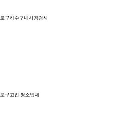
로구하수구내시경검사
로구고압 청소업체