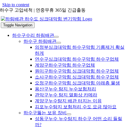
Skip to content
하수구 고압세척 | 연중무휴 365일 긴급출동
Toggle Navigation
하수구수리 하림배관
하수구 하림배관
의정부싱크대막힘 하수구막힘 기름제거 확실
하게
연수구싱크대막힘 하수구막힘 하수구업체
계양구하수구막힘 하수구업체
원미구하수구막힘 싱크대막힘 하수구업체
소사구하수구막힘 싱크대막힘 하수구업체
오정구하수구막힘 싱크대막힘 아래층 물샘
용산구누수 탐지 누수보험처리
관악구누수 탐지 열화상 카메라
계양구누수탐지 배관 터지는 이유
김포누수탐지 보험처리 수도 요금 많아요
하수구뚫는 보유 장비
성동구누수 누수탐지 하수구 어떤 소리 들릴
까?