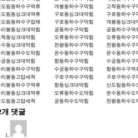
신도림동하수구역류
개봉동하수구막힘
고척동하수구
신도림동싱크대역류
구로동싱크대막힘
구로동하수구
신도림동하수구업체
구로동하수구막힘
개봉동싱크대
가리봉동싱크대막힘
궁동하수구막힘
궁동하수구역
고척동싱크대막힘
오류동하수구막힘
오류동하수구
온수동싱크대막힘
천왕동하수구막힘
천왕동하수구
가리봉동하수도막힘
온수동하수구막힘
온수동하수구
수궁동싱크대막힘
항동하수구막힘
수궁동하수구
가리봉동하수구막힘
수궁동하수구막힘
항동하수구역
가리봉동고압세척
구로구하수구막힘
구로구하수구
가리봉동하수구역류
항동싱크대막힘
신도림동하수
가리봉동싱크대역류
오류동하수도막힘
온수동하수도
신도림동고압세척
궁동하수도막힘
천왕동하수도
2개 댓글