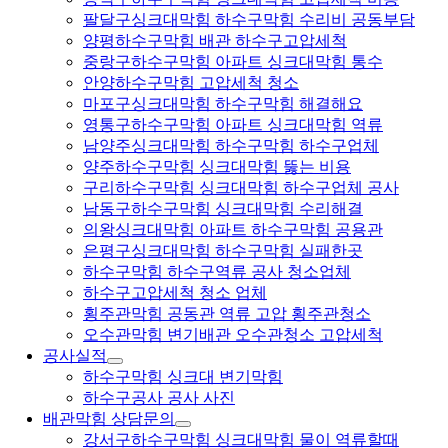
팔달구싱크대막힘 하수구막힘 수리비 공동부담
양평하수구막힘 배관 하수구고압세척
중랑구하수구막힘 아파트 싱크대막힘 통수
안양하수구막힘 고압세척 청소
마포구싱크대막힘 하수구막힘 해결해요
영통구하수구막힘 아파트 싱크대막힘 역류
남양주싱크대막힘 하수구막힘 하수구업체
양주하수구막힘 싱크대막힘 뚫는 비용
구리하수구막힘 싱크대막힘 하수구업체 공사
남동구하수구막힘 싱크대막힘 수리해결
의왕싱크대막힘 아파트 하수구막힘 공용관
은평구싱크대막힘 하수구막힘 실패한곳
하수구막힘 하수구역류 공사 청소업체
하수구고압세척 청소 업체
횡주관막힘 공동관 역류 고압 횡주관청소
오수관막힘 변기배관 오수관청소 고압세척
공사실적
하수구막힘 싱크대 변기막힘
하수구공사 공사 사진
배관막힘 상담문의
강서구하수구막힘 싱크대막힘 물이 역류할때