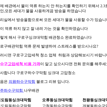
제 배관에서 물이 역류 하는지 안 하는지를 확인하기 위해서 2.3
인,모든 세대가 물을 사용하게끔 방송을 하였습니다
리실에서 방송을함으로써 모든 세대가 물을 사용할 수가 있습니
이 역류 하지 않고 잘 내려 가는 것을 확인하였습니다
렇게 해서 구로구싱크대막힘 배관청소 완료하였습니다
로구배관막힘 역류 문제 발생하여 스트레스를 받으시나요?
러시면 구로구고압세척 청소 업체 하림과 상담해보시기 바랍니
수구고압세척 비용 가격
이 알고 싶으시다면 전화 문의를 해주세
사합니다 구로구하수구막힘 싱크대 고압청소
다음은
의왕하수구막힘
블로그 리뷰 입니다.
파주하수구막힘
나우배관
신도림동싱크대막힘
오류동싱크대막힘
천왕동싱크대
신도림동하수구막힘
고척동하수구막힘
개봉동하수구