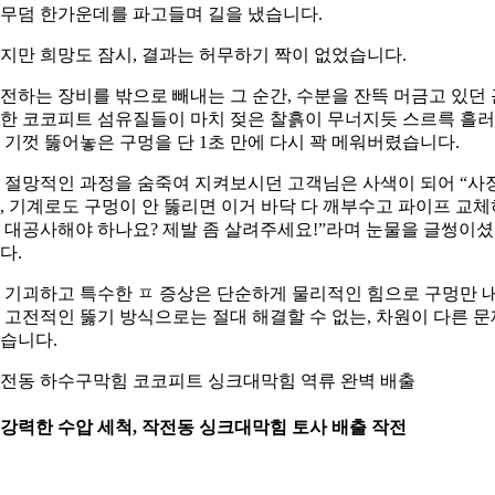
무덤 한가운데를 파고들며 길을 냈습니다.
지만 희망도 잠시, 결과는 허무하기 짝이 없었습니다.
전하는 장비를 밖으로 빼내는 그 순간, 수분을 잔뜩 머금고 있던 
한 코코피트 섬유질들이 마치 젖은 찰흙이 무너지듯 스르륵 흘
 기껏 뚫어놓은 구멍을 단 1초 만에 다시 꽉 메워버렸습니다.
 절망적인 과정을 숨죽여 지켜보시던 고객님은 사색이 되어 “사
, 기계로도 구멍이 안 뚫리면 이거 바닥 다 깨부수고 파이프 교체
 대공사해야 하나요? 제발 좀 살려주세요!”라며 눈물을 글썽이
다.
 기괴하고 특수한 ㅍ 증상은 단순하게 물리적인 힘으로 구멍만 
 고전적인 뚫기 방식으로는 절대 해결할 수 없는, 차원이 다른 문
습니다.
전동 하수구막힘 코코피트 싱크대막힘 역류 완벽 배출
. 강력한 수압 세척, 작전동 싱크대막힘 토사 배출 작전