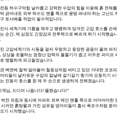
전동 하수구막힘 날카롭고 강력한 수압의 힘을 이용해 흙 전체를
박 긁어내듯 외부 하수도 맨홀 쪽으로 몽땅 퍼내야 하는 고난도 
구 토사배출 작업이 필수적입니다.
진식 세척기에 기름을 채우고 팽팽하게 당겨진 고압 호스를 손에
는 순간, 제 심장도 긴장감과 전투력으로 빠르게 뛰기 시작했습
.
진 고압세척기의 시동을 걸자 우렁차고 웅장한 굉음이 울려 퍼지
, 상상을 초월하는 엄청난 압력의 물줄기가 좁고 어두운 파이프 
로 맹렬하게 파고들었습니다.
관 벽면에 찰싹 달라붙어 철옹성처럼 버티고 있던 거대한 코코
어리들이 날카로운 수압의 칼날에 갈기갈기 찢기며 요동치기 시
는 진동이 호스를 쥔 제 두 손으로 생생하게 전해졌습니다.
고객님, 드디어 나옵니다! 뚫렸습니다!”
 벅찬 외침과 동시에 아파트 외부 메인 맨홀 쪽으로 어마어마한 
 시커먼 흙탕물과 거친 섬유질 덩어리들이 흡사 폭포수처럼 쏟
오기 시작했습니다.