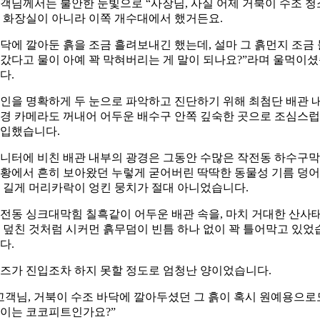
객님께서는 불안한 눈빛으로 “사장님, 사실 어제 거북이 수조 청
 화장실이 아니라 이쪽 개수대에서 했거든요.
닥에 깔아둔 흙을 조금 흘려보내긴 했는데, 설마 그 흙먼지 조금 
갔다고 물이 아예 꽉 막혀버리는 게 말이 되나요?”라며 울먹이
다.
인을 명확하게 두 눈으로 파악하고 진단하기 위해 최첨단 배관 
경 카메라도 꺼내어 어두운 배수구 안쪽 깊숙한 곳으로 조심스
입했습니다.
니터에 비친 배관 내부의 광경은 그동안 수많은 작전동 하수구
황에서 흔히 보아왔던 누렇게 굳어버린 딱딱한 동물성 기름 덩
 길게 머리카락이 엉킨 뭉치가 절대 아니었습니다.
전동 싱크대막힘 칠흑같이 어두운 배관 속을, 마치 거대한 산사
 덮친 것처럼 시커먼 흙무덤이 빈틈 하나 없이 꽉 틀어막고 있었
다.
즈가 진입조차 하지 못할 정도로 엄청난 양이었습니다.
고객님, 거북이 수조 바닥에 깔아두셨던 그 흙이 혹시 원예용으로
이는 코코피트인가요?”