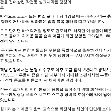
관을 집어삼킨 작전동 싱크대막힘 팽창의
포
반적으로 코코피트는 평소 포대에 담겨있을 때는 아주 가벼운 
 형태이거나 바짝 말라붙은 압축 블록 형태를 띠고 있습니다.
으로 만지면 바스락거릴 정도로 건조하죠. 하지만 이 물질이 배
으로 들어가 차가운 물을 흠뻑 머금게 되면 상황은 그야말로 180
전히 달라집니다.
 무서운 배관 팽창 이물질은 수분을 폭발적으로 흡수하면서 자기
래 부피의 수십 배까지 미친 듯이 팽창하는 무시무시한 성질을 
고 있습니다.
객님 입장에서는 분명 배수구로 아주 조금 흘려보냈다고 생각하
지만, 그 가루들이 좁은 배관 내부에서 거대한 스펀지처럼 부풀
라 전체 통로를 빈틈없이 꽉 채워버린 것입니다.
전동 싱크대막힘 막힌 통로에 숨통을 트여주기 위해 회전력이 
관 스케일링용 플렉스 샤프트 스프링 장비를 조심스레 밀어 넣어
았습니다.
윙거리는 기계음과 함께 고속으로 회전하는 체인이 단단해 보이