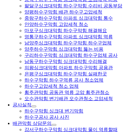
팔달구싱크대막힘 하수구막힘 수리비 공동부담
양평하수구막힘 배관 하수구고압세척
중랑구하수구막힘 아파트 싱크대막힘 통수
안양하수구막힘 고압세척 청소
마포구싱크대막힘 하수구막힘 해결해요
영통구하수구막힘 아파트 싱크대막힘 역류
남양주싱크대막힘 하수구막힘 하수구업체
양주하수구막힘 싱크대막힘 뚫는 비용
구리하수구막힘 싱크대막힘 하수구업체 공사
남동구하수구막힘 싱크대막힘 수리해결
의왕싱크대막힘 아파트 하수구막힘 공용관
은평구싱크대막힘 하수구막힘 실패한곳
하수구막힘 하수구역류 공사 청소업체
하수구고압세척 청소 업체
횡주관막힘 공동관 역류 고압 횡주관청소
오수관막힘 변기배관 오수관청소 고압세척
공사실적
하수구막힘 싱크대 변기막힘
하수구공사 공사 사진
배관막힘 상담문의
강서구하수구막힘 싱크대막힘 물이 역류할때