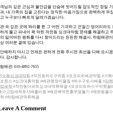
객님의 깊은 근심과 불안감을 단숨에 씻어드릴 압도적인 정밀 
과, 내 가족의 집을 고친다는 정직한 마음가짐으로 완벽하게 무
고 누구보다 빠르게 달려가겠습니다.
관 속 깊은 곳에 똬리를 튼 그 어떤 기괴하고 끈질긴 덩어리라도 
하게 뚫고 파내어 꽉 막힌 작전동 싱크대막힘 문제를 해결하고 
의 잃어버린 평화를 다시 찾아드리는 든든한 해결사, 하림배관이
상 여러분 곁에 있습니다.
안해하지 마시고 언제든 편하게 전화 주시면 최선을 다해 모시
다. 감사합니다.
림배관: 010-4892-7655
연수동싱크대막힘
#작전동하수구막힘 #코코피트배관막힘 #거북
조청소 #싱크대흙막힘 #배관팽창이물질 #하수구토사배출 #
강력
압세척
#작전동아파트싱크대역류해결 #코코피트하수구막혔을
특수고압세척토사배출비용 #배관꽉막힌흙무덤뚫기 #애완동물
척 #하림배관역류해결
Leave A Comment