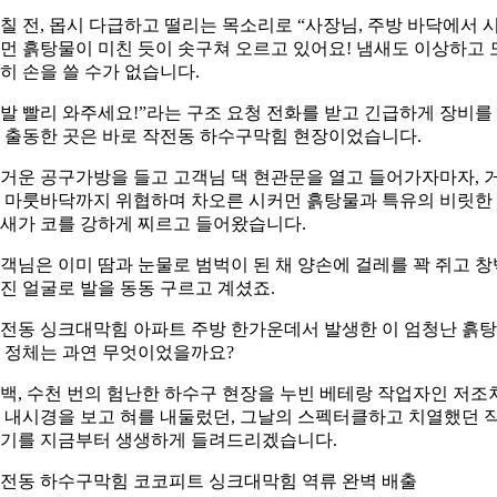
칠 전, 몹시 다급하고 떨리는 목소리로 “사장님, 주방 바닥에서 
먼 흙탕물이 미친 듯이 솟구쳐 오르고 있어요! 냄새도 이상하고 
히 손을 쓸 수가 없습니다.
발 빨리 와주세요!”라는 구조 요청 전화를 받고 긴급하게 장비를
 출동한 곳은 바로 작전동 하수구막힘 현장이었습니다.
거운 공구가방을 들고 고객님 댁 현관문을 열고 들어가자마자, 
 마룻바닥까지 위협하며 차오른 시커먼 흙탕물과 특유의 비릿한
새가 코를 강하게 찌르고 들어왔습니다.
객님은 이미 땀과 눈물로 범벅이 된 채 양손에 걸레를 꽉 쥐고 창
진 얼굴로 발을 동동 구르고 계셨죠.
전동 싱크대막힘 아파트 주방 한가운데서 발생한 이 엄청난 흙
 정체는 과연 무엇이었을까요?
백, 수천 번의 험난한 하수구 현장을 누빈 베테랑 작업자인 저조
 내시경을 보고 혀를 내둘렀던, 그날의 스펙터클하고 치열했던 
기를 지금부터 생생하게 들려드리겠습니다.
전동 하수구막힘 코코피트 싱크대막힘 역류 완벽 배출