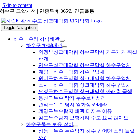
Skip to content
하수구 고압세척 | 연중무휴 365일 긴급출동
Toggle Navigation
하수구수리 하림배관
하수구 하림배관
의정부싱크대막힘 하수구막힘 기름제거 확실
하게
연수구싱크대막힘 하수구막힘 하수구업체
계양구하수구막힘 하수구업체
원미구하수구막힘 싱크대막힘 하수구업체
소사구하수구막힘 싱크대막힘 하수구업체
오정구하수구막힘 싱크대막힘 아래층 물샘
용산구누수 탐지 누수보험처리
관악구누수 탐지 열화상 카메라
계양구누수탐지 배관 터지는 이유
김포누수탐지 보험처리 수도 요금 많아요
하수구뚫는 보유 장비
성동구누수 누수탐지 하수구 어떤 소리 들릴
까?