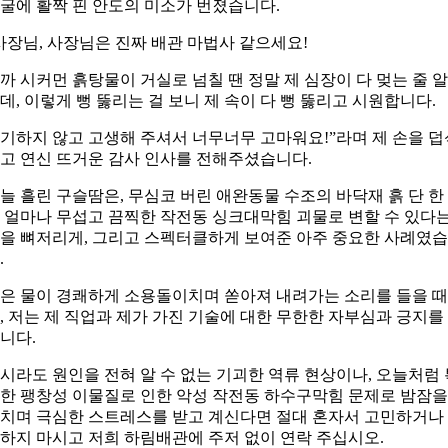
굴에 활짝 핀 안도의 미소가 번졌습니다.
사장님, 사장님은 진짜 배관 마법사 같으세요!
까 시커먼 흙탕물이 거실로 넘칠 땐 정말 제 심장이 다 멎는 줄 
데, 이렇게 뻥 뚫리는 걸 보니 제 속이 다 뻥 뚫리고 시원합니다.
기하지 않고 고생해 주셔서 너무너무 고마워요!”라며 제 손을 덥
고 연신 뜨거운 감사 인사를 전해주셨습니다.
늘 흘린 구슬땀은, 무심코 버린 애완동물 수조의 바닥재 흙 단 한
 얼마나 무섭고 끔찍한 작전동 싱크대막힘 괴물로 변할 수 있다
을 뼈저리게, 그리고 스펙터클하게 보여준 아주 중요한 사례였
.
은 물이 경쾌하게 소용돌이치며 쏟아져 내려가는 소리를 들을 때
, 저는 제 직업과 제가 가진 기술에 대한 무한한 자부심과 긍지를
니다.
시라도 원인을 전혀 알 수 없는 기괴한 역류 현상이나, 오늘처럼 
한 팽창성 이물질로 인한 악성 작전동 하수구막힘 문제로 밤잠을
치며 극심한 스트레스를 받고 계신다면 절대 혼자서 고민하거나
하지 마시고 저희 하림배관에 주저 없이 연락 주십시오.