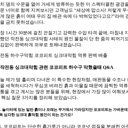
치 댐의 수문을 열어 거세게 방류하는 듯한 이 스펙터클한 광경
문 너머로 함께 지켜보시던 고객님도 “세상에 맙소사! 저렇게 무
게 많은 흙이 여태 우리 집 배관 속에 다 박혀있었다고요?”라며 
을 금치 못하셨습니다.
장 1시간 30분에 걸친 끈질기고 강력한 수압 타격 끝에, 마침내 
했던 작전동 싱크대막힘 사태의 원인 물질이 단 한 줌의 찌꺼기
김없이 완벽하게 외부로 토해내졌습니다.
전동 하수구막힘 코코피트 싱크대막힘 역류 완벽 배출
. 작전동 싱크대막힘 관련 코코피트 하수구 막혔을때 Q&A
늘 제가 땀 흘리며 다녀온 이 특수한 현장처럼, 애완동물 수조나 
을 세척하시다가 무심코 버려진 흙과 이물질 때문에 끔찍한 역류
통을 겪고 계시는 많은 분들을 위해, 현장에서 가장 많이 여쭤보
 핵심 질문 3가지를 정리해 보았습니다.
1. 놀이터에 있는 일반 흙이나 모래는 무거워서 가라앉지만 코코피트는 가벼운데
독 심각한 싱크대 흙막힘 원인이 되는 건가요?
1. 코코피트는 단순한 흙가루가 아니라 코코넛 껍질을 분쇄한 아