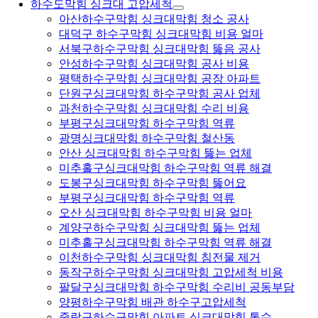
하수도막힘 싱크대 고압세척
아산하수구막힘 싱크대막힘 청소 공사
대덕구 하수구막힘 싱크대막힘 비용 얼마
서북구하수구막힘 싱크대막힘 뚫음 공사
안성하수구막힘 싱크대막힘 공사 비용
평택하수구막힘 싱크대막힘 공장 아파트
단원구싱크대막힘 하수구막힘 공사 업체
과천하수구막힘 싱크대막힘 수리 비용
부평구싱크대막힘 하수구막힘 역류
광명싱크대막힘 하수구막힘 철산동
안산 싱크대막힘 하수구막힘 뚫는 업체
미추홀구싱크대막힘 하수구막힘 역류 해결
도봉구싱크대막힘 하수구막힘 뚫어요
부평구싱크대막힘 하수구막힘 역류
오산 싱크대막힘 하수구막힘 비용 얼마
계양구하수구막힘 싱크대막힘 뚫는 업체
미추홀구싱크대막힘 하수구막힘 역류 해결
이천하수구막힘 싱크대막힘 침전물 제거
동작구하수구막힘 싱크대막힘 고압세척 비용
팔달구싱크대막힘 하수구막힘 수리비 공동부담
양평하수구막힘 배관 하수구고압세척
중랑구하수구막힘 아파트 싱크대막힘 통수