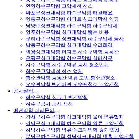
안양하수구막힘 고압세척 청소
마포구싱크대막힘 하수구막힘 해결해요
영통구하수구막힘 아파트 싱크대막힘 역류
남양주싱크대막힘 하수구막힘 하수구업체
양주하수구막힘 싱크대막힘 뚫는 비용
구리하수구막힘 싱크대막힘 하수구업체 공사
남동구하수구막힘 싱크대막힘 수리해결
의왕싱크대막힘 아파트 하수구막힘 공용관
은평구싱크대막힘 하수구막힘 실패한곳
하수구막힘 하수구역류 공사 청소업체
하수구고압세척 청소 업체
횡주관막힘 공동관 역류 고압 횡주관청소
오수관막힘 변기배관 오수관청소 고압세척
공사실적
하수구막힘 싱크대 변기막힘
하수구공사 공사 사진
배관막힘 상담문의
강서구하수구막힘 싱크대막힘 물이 역류할때
강남구싱크대막힘 하수구막힘 역류 고압세척
하남하수구막힘 역류 싱크대막힘 뚫기 업체
분당구하수구막힘 성남싱크대막힘 맨홀 고압세척