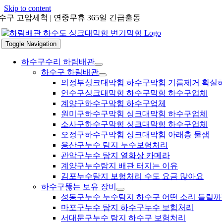
Skip to content
수구 고압세척 | 연중무휴 365일 긴급출동
Toggle Navigation
하수구수리 하림배관
하수구 하림배관
의정부싱크대막힘 하수구막힘 기름제거 확실
연수구싱크대막힘 하수구막힘 하수구업체
계양구하수구막힘 하수구업체
원미구하수구막힘 싱크대막힘 하수구업체
소사구하수구막힘 싱크대막힘 하수구업체
오정구하수구막힘 싱크대막힘 아래층 물샘
용산구누수 탐지 누수보험처리
관악구누수 탐지 열화상 카메라
계양구누수탐지 배관 터지는 이유
김포누수탐지 보험처리 수도 요금 많아요
하수구뚫는 보유 장비
성동구누수 누수탐지 하수구 어떤 소리 들릴까
마포구누수 탐지 하수구누수 보험처리
서대문구누수 탐지 하수구 보험처리