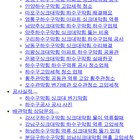
안양하수구막힘 고압세척 청소
마포구싱크대막힘 하수구막힘 해결해요
영통구하수구막힘 아파트 싱크대막힘 역류
남양주싱크대막힘 하수구막힘 하수구업체
양주하수구막힘 싱크대막힘 뚫는 비용
구리하수구막힘 싱크대막힘 하수구업체 공사
남동구하수구막힘 싱크대막힘 수리해결
의왕싱크대막힘 아파트 하수구막힘 공용관
은평구싱크대막힘 하수구막힘 실패한곳
하수구막힘 하수구역류 공사 청소업체
하수구고압세척 청소 업체
횡주관막힘 공동관 역류 고압 횡주관청소
오수관막힘 변기배관 오수관청소 고압세척
공사실적
하수구막힘 싱크대 변기막힘
하수구공사 공사 사진
배관막힘 상담문의
강서구하수구막힘 싱크대막힘 물이 역류할때
강남구싱크대막힘 하수구막힘 역류 고압세척
하남하수구막힘 역류 싱크대막힘 뚫기 업체
분당구하수구막힘 성남싱크대막힘 맨홀 고압세척