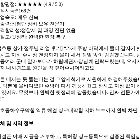
합평점: ★★★★★ (4.9 / 5.0)
적시공:*168건
업속도: 매우 신속
술력:최첨단 장비 보유 전문가
격합리성:정찰제 및 과잉 진단 없음
절도/뒷정리: 완벽한 현장 복구
금호동 상가 점주님 리얼 후기] “가게 주방 바닥에서 물이 갑자기 
치고 지하 주차장 천장까지 물이 새서 정말 앞이 캄캄했습니다. 
동여러 군데 알아보다가 하림배관사장님께 연락드렸는데, 오시
자 내시경으로 원인을 딱 짚어주시더라고요.
른 데서는 못 뚫는다는 걸 고압세척기로 시원하게 해결해주셨습
. 덕분에 물바다였던 주방이 다시 깨끗해졌고 장사도 지장 없이 
 있어요. 무엇보다 완벽한 뒷정리에 감동했습니다. 진짜 전문가
!”
호동하수구막힘 역류 해결 싱크대막힘 지하 누수까지 완벽 차단
체 및 지역 정보
어설픈 야매 시공을 거부하고, 특허청 상표등록으로 검증된 책임