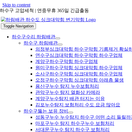
Skip to content
하수구 고압세척 | 연중무휴 365일 긴급출동
Toggle Navigation
하수구수리 하림배관
하수구 하림배관
의정부싱크대막힘 하수구막힘 기름제거 확실
연수구싱크대막힘 하수구막힘 하수구업체
계양구하수구막힘 하수구업체
원미구하수구막힘 싱크대막힘 하수구업체
소사구하수구막힘 싱크대막힘 하수구업체
오정구하수구막힘 싱크대막힘 아래층 물샘
용산구누수 탐지 누수보험처리
관악구누수 탐지 열화상 카메라
계양구누수탐지 배관 터지는 이유
김포누수탐지 보험처리 수도 요금 많아요
하수구뚫는 보유 장비
성동구누수 누수탐지 하수구 어떤 소리 들릴까
마포구누수 탐지 하수구누수 보험처리
서대문구누수 탐지 하수구 보험처리