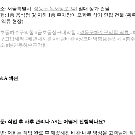
소: 서울특별시
성동구 독서당로 343
일대 상가 건물
형: 1층 음식점 및 지하 1층 주차장이 포함된 상가 연립 건물 (횡
 역류 현장)
호동하수구막힘 #금호동싱크대막힘 #
성동구하수구막힘 역류
#
구고압세척 #배관내시경 #하림배관 #싱크대막힘뚫는업체 #횡
소 #
봉천동하수구막힘
&A 섹션
문: 작업 후 사후 관리나 AS는 어떻게 진행되나요?
변: 저희는 작업 완료 후 깨끗해진 배관 내부 영상을 고객님께 직