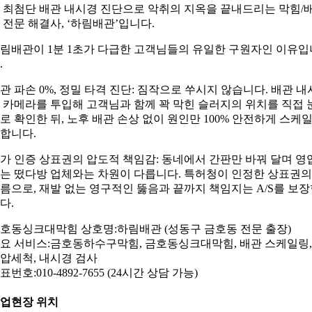
 최첨단 배관 내시경 진단으로 악취의 지옥을 끝내드리는 막힘/
 전문 해결사, ‘하림배관’입니다.
림배관이 1분 1초가 다급한 고객님들의 유일한 구원자인 이유입
.
관 파손 0%, 정밀 타격 진단: 짐작으로 쑤시지 않습니다. 배관 내
 카메라를 투입해 고객님과 함께 꽉 막힌 슬러지의 위치를 직접 
로 확인한 뒤, 노후 배관 손상 없이 원인만 100% 안전하게 스케
합니다.
가 인증 상표권의 압도적 책임감: 동네에서 간판만 바꿔 달며 영
는 떴다방 업체와는 차원이 다릅니다. 특허청이 인정한 상표권의
름으로, 재발 없는 영구적인 뚫음과 끝까지 책임지는 A/S를 보
다.
호동싱크대막힘 상호명:하림배관 (성동구 금호동 전문 출장)
요 서비스:금호동하수구막힘, 금호동싱크대막힘, 배관 스케일링,
압세척, 내시경 검사
표번호:010-4892-7655 (24시간 상담 가능)
업현장 위치