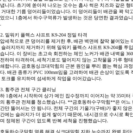
냅니다. 초기에 쏟아져 나오는 오수는 흡사 썩은 치즈와 같은 형
 거대한 기름 덩어리들이었습니다. 이 덩어리들이 배관을 꽉 막
었으니 1층에서 하수구역류가 발생하는 것은 당연한 결과였습니
.
-2. 밀워키 플렉스 샤프트 K9-204 정밀 타격
압세척으로 큰 덩어리를 제거한 후, 배관 벽면에 찰딱 붙어있는 
 슬러지까지 제거하기 위해 밀워키 플렉스 샤프트 K9-204를 투
습니다. 이 장비는 초고속 회전하는 체인 노커가 배관 내벽을 36
전하며 타격하여, 세척기로도 떨어지지 않는 고착물을 가루 형
쇄합니다. 금호동싱크대막힘의 근본 원인을 뿌리 뽑는 핵심 과
다. 배관 종류가 PVC 100mm임을 고려하여 배관 손상이 없도록 
 토크를 유지하며 섬세하게 작업을 이어갔습니다.
-3. 횡주관 전체 구간 클리닝
하 1층에서 시작하여 상가 메인 집수정까지 이어지는 약 35미터 
의 횡주관 전체를 청소했습니다. **금호동하수구막힘**은 어느 
간만 뚫어서는 안 됩니다. 전체 구간의 기울기(구배)가 좋지 않은
간에는 슬러지가 더 쉽게 쌓이기 때문에, 내시경으로 수시로 확
며 정체된 구간이 없도록 반복 세척을 진행했습니다.
호동하수구막힘 역류 해결 싱크대막힘 지하 누수까지 완벽 차단