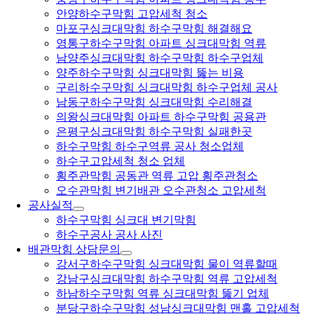
안양하수구막힘 고압세척 청소
마포구싱크대막힘 하수구막힘 해결해요
영통구하수구막힘 아파트 싱크대막힘 역류
남양주싱크대막힘 하수구막힘 하수구업체
양주하수구막힘 싱크대막힘 뚫는 비용
구리하수구막힘 싱크대막힘 하수구업체 공사
남동구하수구막힘 싱크대막힘 수리해결
의왕싱크대막힘 아파트 하수구막힘 공용관
은평구싱크대막힘 하수구막힘 실패한곳
하수구막힘 하수구역류 공사 청소업체
하수구고압세척 청소 업체
횡주관막힘 공동관 역류 고압 횡주관청소
오수관막힘 변기배관 오수관청소 고압세척
공사실적
하수구막힘 싱크대 변기막힘
하수구공사 공사 사진
배관막힘 상담문의
강서구하수구막힘 싱크대막힘 물이 역류할때
강남구싱크대막힘 하수구막힘 역류 고압세척
하남하수구막힘 역류 싱크대막힘 뚫기 업체
분당구하수구막힘 성남싱크대막힘 맨홀 고압세척