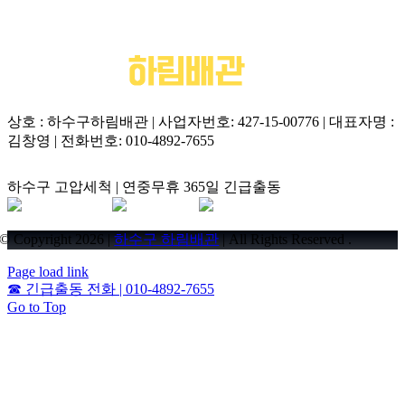
상호 : 하수구하림배관 | 사업자번호: 427-15-00776 | 대표자명 :
김창영 | 전화번호: 010-4892-7655
하수구 고압세척 | 연중무휴 365일 긴급출동
© Copyright 2026 |
하수구 하림배관
| All Rights Reserved .
Page load link
☎
긴급출동 전화 | 010-4892-7655
Go to Top