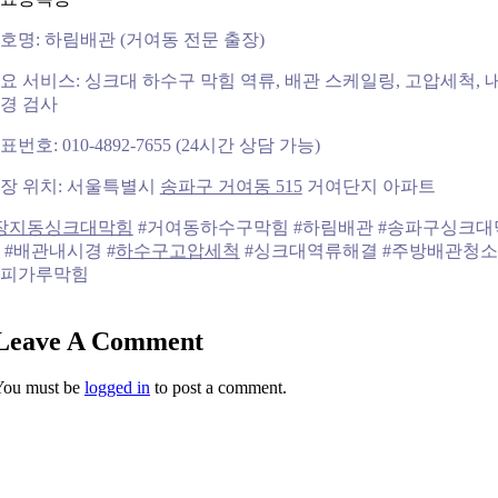
호명: 하림배관 (거여동 전문 출장)
요 서비스: 싱크대 하수구 막힘 역류, 배관 스케일링, 고압세척, 
경 검사
표번호: 010-4892-7655 (24시간 상담 가능)
장 위치: 서울특별시
송파구 거여동 515
거여단지 아파트
장지동싱크대막힘
#거여동하수구막힘 #하림배관 #송파구싱크대
 #배관내시경 #
하수구고압세척
#싱크대역류해결 #주방배관청소 
피가루막힘
Leave A Comment
You must be
logged in
to post a comment.