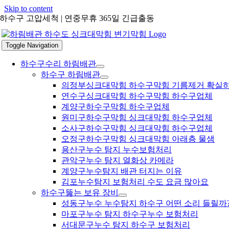
Skip to content
하수구 고압세척 | 연중무휴 365일 긴급출동
Toggle Navigation
하수구수리 하림배관
하수구 하림배관
의정부싱크대막힘 하수구막힘 기름제거 확실
연수구싱크대막힘 하수구막힘 하수구업체
계양구하수구막힘 하수구업체
원미구하수구막힘 싱크대막힘 하수구업체
소사구하수구막힘 싱크대막힘 하수구업체
오정구하수구막힘 싱크대막힘 아래층 물샘
용산구누수 탐지 누수보험처리
관악구누수 탐지 열화상 카메라
계양구누수탐지 배관 터지는 이유
김포누수탐지 보험처리 수도 요금 많아요
하수구뚫는 보유 장비
성동구누수 누수탐지 하수구 어떤 소리 들릴까
마포구누수 탐지 하수구누수 보험처리
서대문구누수 탐지 하수구 보험처리