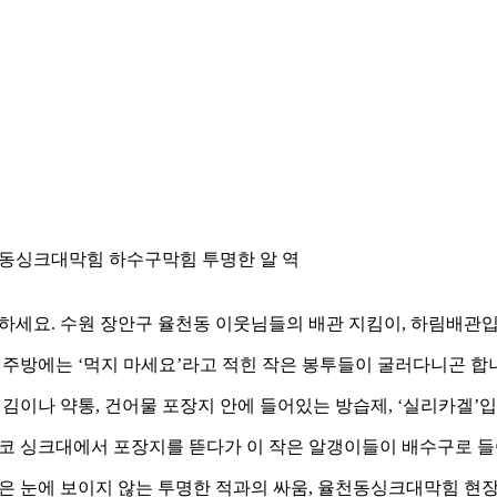
동싱크대막힘 하수구막힘 투명한 알 역
하세요. 수원 장안구 율천동 이웃님들의 배관 지킴이, 하림배관입
 주방에는 ‘먹지 마세요’라고 적힌 작은 봉투들이 굴러다니곤 합
 김이나 약통, 건어물 포장지 안에 들어있는 방습제, ‘실리카겔’입
코 싱크대에서 포장지를 뜯다가 이 작은 알갱이들이 배수구로 들
은 눈에 보이지 않는 투명한 적과의 싸움, 율천동싱크대막힘 현