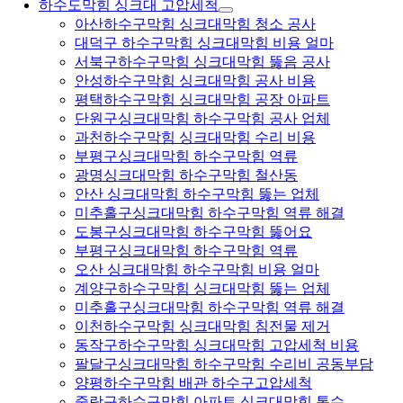
하수도막힘 싱크대 고압세척
아산하수구막힘 싱크대막힘 청소 공사
대덕구 하수구막힘 싱크대막힘 비용 얼마
서북구하수구막힘 싱크대막힘 뚫음 공사
안성하수구막힘 싱크대막힘 공사 비용
평택하수구막힘 싱크대막힘 공장 아파트
단원구싱크대막힘 하수구막힘 공사 업체
과천하수구막힘 싱크대막힘 수리 비용
부평구싱크대막힘 하수구막힘 역류
광명싱크대막힘 하수구막힘 철산동
안산 싱크대막힘 하수구막힘 뚫는 업체
미추홀구싱크대막힘 하수구막힘 역류 해결
도봉구싱크대막힘 하수구막힘 뚫어요
부평구싱크대막힘 하수구막힘 역류
오산 싱크대막힘 하수구막힘 비용 얼마
계양구하수구막힘 싱크대막힘 뚫는 업체
미추홀구싱크대막힘 하수구막힘 역류 해결
이천하수구막힘 싱크대막힘 침전물 제거
동작구하수구막힘 싱크대막힘 고압세척 비용
팔달구싱크대막힘 하수구막힘 수리비 공동부담
양평하수구막힘 배관 하수구고압세척
중랑구하수구막힘 아파트 싱크대막힘 통수