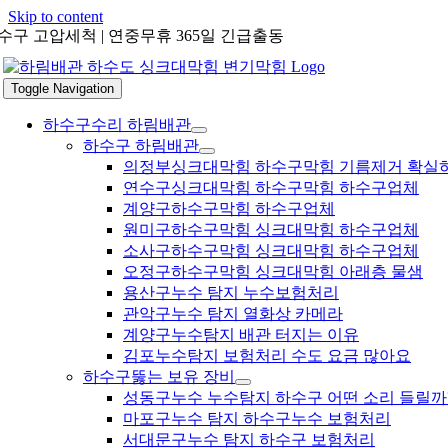
Skip to content
수구 고압세척 | 연중무휴 365일 긴급출동
Toggle Navigation
하수구수리 하림배관
하수구 하림배관
의정부싱크대막힘 하수구막힘 기름제거 확실
연수구싱크대막힘 하수구막힘 하수구업체
계양구하수구막힘 하수구업체
원미구하수구막힘 싱크대막힘 하수구업체
소사구하수구막힘 싱크대막힘 하수구업체
오정구하수구막힘 싱크대막힘 아래층 물샘
용산구누수 탐지 누수보험처리
관악구누수 탐지 열화상 카메라
계양구누수탐지 배관 터지는 이유
김포누수탐지 보험처리 수도 요금 많아요
하수구뚫는 보유 장비
성동구누수 누수탐지 하수구 어떤 소리 들릴까
마포구누수 탐지 하수구누수 보험처리
서대문구누수 탐지 하수구 보험처리