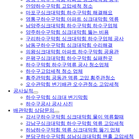
안양하수구막힘 고압세척 청소
마포구싱크대막힘 하수구막힘 해결해요
영통구하수구막힘 아파트 싱크대막힘 역류
남양주싱크대막힘 하수구막힘 하수구업체
양주하수구막힘 싱크대막힘 뚫는 비용
구리하수구막힘 싱크대막힘 하수구업체 공사
남동구하수구막힘 싱크대막힘 수리해결
의왕싱크대막힘 아파트 하수구막힘 공용관
은평구싱크대막힘 하수구막힘 실패한곳
하수구막힘 하수구역류 공사 청소업체
하수구고압세척 청소 업체
횡주관막힘 공동관 역류 고압 횡주관청소
오수관막힘 변기배관 오수관청소 고압세척
공사실적
하수구막힘 싱크대 변기막힘
하수구공사 공사 사진
배관막힘 상담문의
강서구하수구막힘 싱크대막힘 물이 역류할때
강남구싱크대막힘 하수구막힘 역류 고압세척
하남하수구막힘 역류 싱크대막힘 뚫기 업체
분당구하수구막힘 성남싱크대막힘 맨홀 고압세척