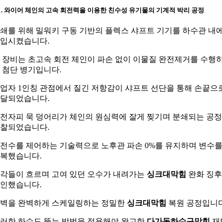
-1. 와이어 체인의 고속 회전력을 이용한 친수성 유기물의 기계적 박리 공정
쇄를 위해 밀워키 구동 기반의 플렉스 샤프트 기기를 하수관 내
입시켰습니다.
 장비는 초고속 회전 체인이 파손 없이 이물질 완전제거를 수행
 첨단 병기입니다.
업자 1인칭 관점에서 질긴 저항감이 샤프트 선단을 통해 손끝으
달되었습니다.
전자피 묵 덩어리가 체인의 원심력에 잘게 찢기며 분쇄되는 공
찰되었습니다.
전수를 제어하는 기술력으로 노후관 파손 0%를 유지하며 변수
복했습니다.
각들이 흐르며 고여 있던 오수가 내려가는
싱크대막힘
완화 징
인했습니다.
벽을 완벽하게 스케일링하는 정밀한
싱크대막힘
복원 공정입니다
러한 하수도 뚫는 방법을 적용해야 완고한
다가동하수구막힘
재