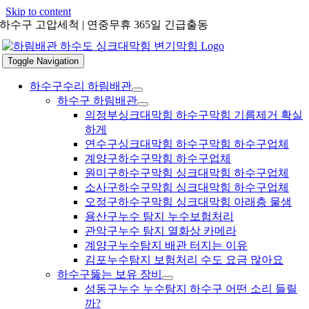
Skip to content
하수구 고압세척 | 연중무휴 365일 긴급출동
Toggle Navigation
하수구수리 하림배관
하수구 하림배관
의정부싱크대막힘 하수구막힘 기름제거 확실
하게
연수구싱크대막힘 하수구막힘 하수구업체
계양구하수구막힘 하수구업체
원미구하수구막힘 싱크대막힘 하수구업체
소사구하수구막힘 싱크대막힘 하수구업체
오정구하수구막힘 싱크대막힘 아래층 물샘
용산구누수 탐지 누수보험처리
관악구누수 탐지 열화상 카메라
계양구누수탐지 배관 터지는 이유
김포누수탐지 보험처리 수도 요금 많아요
하수구뚫는 보유 장비
성동구누수 누수탐지 하수구 어떤 소리 들릴
까?