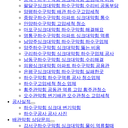
팔달구싱크대막힘 하수구막힘 수리비 공동부담
양평하수구막힘 배관 하수구고압세척
중랑구하수구막힘 아파트 싱크대막힘 통수
안양하수구막힘 고압세척 청소
마포구싱크대막힘 하수구막힘 해결해요
영통구하수구막힘 아파트 싱크대막힘 역류
남양주싱크대막힘 하수구막힘 하수구업체
양주하수구막힘 싱크대막힘 뚫는 비용
구리하수구막힘 싱크대막힘 하수구업체 공사
남동구하수구막힘 싱크대막힘 수리해결
의왕싱크대막힘 아파트 하수구막힘 공용관
은평구싱크대막힘 하수구막힘 실패한곳
하수구막힘 하수구역류 공사 청소업체
하수구고압세척 청소 업체
횡주관막힘 공동관 역류 고압 횡주관청소
오수관막힘 변기배관 오수관청소 고압세척
공사실적
하수구막힘 싱크대 변기막힘
하수구공사 공사 사진
배관막힘 상담문의
강서구하수구막힘 싱크대막힘 물이 역류할때