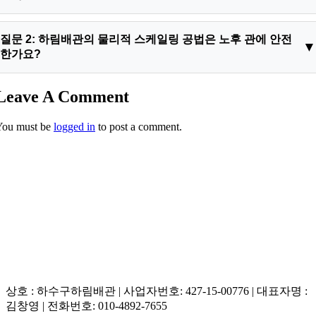
답변 1: 차전자피 분말은 강력한 수분 흡착 특성을 지녀 액체와
질문 2: 하림배관의 물리적 스케일링 공법은 노후 관에 안전
접촉 시 점성이 높은 하이드로겔 장벽을 형성하며 부피가 팽창해
한가요?
유로를 전면 차단합니다.
답변 2: 내시경 기기로 관내 상태를 실시간 판독하며 플렉스 샤
Leave A Comment
프트 와이어의 타격 토크를 미세 제어하므로 피브이씨 관벽 손상
You must be
logged in
to post a comment.
을 0%로 완벽히 안전합니다.
상호 : 하수구하림배관 | 사업자번호: 427-15-00776 | 대표자명 :
김창영 | 전화번호: 010-4892-7655