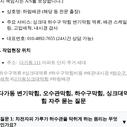
지 책임지는 A/S를 보장합니다.}
상호명: 하림배관 (해당 동 전문 출장)
주요 서비스: 싱크대 하수구 막힘 변기막힘 역류, 배관 스케일
링, 고압세척, 내시경 검사
대표번호: 010-4892-7655 (24시간 상담 가능)
0. 작업현장 위치
주소:
다가동 111
아파트 단지 주거 세대
하수구역류 #싱크대역류 #하수구막힘비용 #배관내시경 #
하수구
세척
#
다가동싱크대막힘
#하림배관
다가동 변기막힘, 오수관막힘, 하수구막힘, 싱크대
힘 자주 묻는 질문
질문 1: 차전자피 가루가 하수관을 막히게 하는 원리는 무엇
인가요?