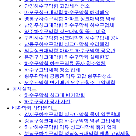
안양하수구막힘 고압세척 청소
마포구싱크대막힘 하수구막힘 해결해요
영통구하수구막힘 아파트 싱크대막힘 역류
남양주싱크대막힘 하수구막힘 하수구업체
양주하수구막힘 싱크대막힘 뚫는 비용
구리하수구막힘 싱크대막힘 하수구업체 공사
남동구하수구막힘 싱크대막힘 수리해결
의왕싱크대막힘 아파트 하수구막힘 공용관
은평구싱크대막힘 하수구막힘 실패한곳
하수구막힘 하수구역류 공사 청소업체
하수구고압세척 청소 업체
횡주관막힘 공동관 역류 고압 횡주관청소
오수관막힘 변기배관 오수관청소 고압세척
공사실적
하수구막힘 싱크대 변기막힘
하수구공사 공사 사진
배관막힘 상담문의
강서구하수구막힘 싱크대막힘 물이 역류할때
강남구싱크대막힘 하수구막힘 역류 고압세척
하남하수구막힘 역류 싱크대막힘 뚫기 업체
분당구하수구막힘 성남싱크대막힘 맨홀 고압세척