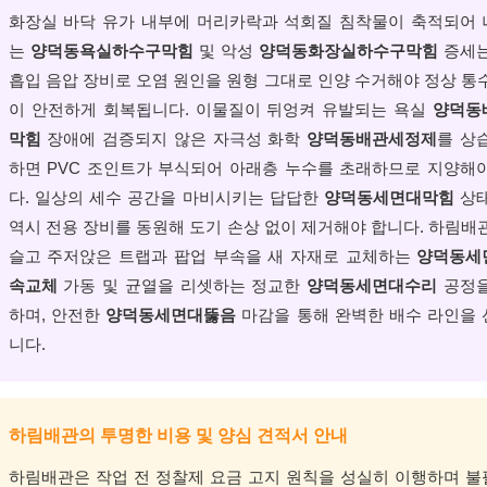
화장실 바닥 유가 내부에 머리카락과 석회질 침착물이 축적되어
는
양덕동욕실하수구막힘
및 악성
양덕동화장실하수구막힘
증세는
흡입 음압 장비로 오염 원인을 원형 그대로 인양 수거해야 정상 통
이 안전하게 회복됩니다. 이물질이 뒤엉켜 유발되는 욕실
양덕동
막힘
장애에 검증되지 않은 자극성 화학
양덕동배관세정제
를 상
하면 PVC 조인트가 부식되어 아래층 누수를 초래하므로 지양해
다. 일상의 세수 공간을 마비시키는 답답한
양덕동세면대막힘
상태
역시 전용 장비를 동원해 도기 손상 없이 제거해야 합니다. 하림배
슬고 주저앉은 트랩과 팝업 부속을 새 자재로 교체하는
양덕동세
속교체
가동 및 균열을 리셋하는 정교한
양덕동세면대수리
공정을
하며, 안전한
양덕동세면대뚫음
마감을 통해 완벽한 배수 라인을
니다.
하림배관의 투명한 비용 및 양심 견적서 안내
하림배관은 작업 전 정찰제 요금 고지 원칙을 성실히 이행하며 