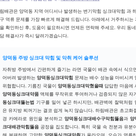
림배관은 양덕동 지역 어디서나 발생하는 변기막힘 싱크대막힘 과 
구 역류 문제를 가장 빠르게 해결해 드립니다. 아래에서 거주하시는 
을 확인하신 후, 도움이 필요하시면 언제든 연락해 주세요. 우리 동네
담 해결사가 즉시 달려가겠습니다.
양덕동 주방 싱크대 막힘 및 악취 케어 솔루션
자취방 주방에서 간편하게 즐기는 라면 국물이 배관 속에서 식으
어버려 발생하는
양덕동싱크대막힘
문제는 배수 성능을 마비시켜
위협합니다. 기름진 국물이
양덕동싱크대막혔을때
답답한 마음에 
양덕동싱크대약품
액체를 무작위로 투여하거나 검증되지 않은 자
동싱크대뚫는법
기구를 밀어 넣곤 하시지만, 배관벽에 찰떡처럼
은 유지방 찌꺼기는 결코 쉽게 녹지 않습니다. 하림배관은 초고화
경 카메라로 원인을 분석하고
양덕동싱크대배수구막힘뚫음
과
양
크대배관막힘뚫음
공정을 집도합니다. 특히 국물 속 전분과 유분
해 부패하면 고약한
양덕동싱크대악취
가 올라오며, 오수가 역류