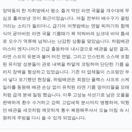
양덕동의 한 자취방에서 평소 즐겨 먹던 라면 국물을 개수대에 무
심코 흘려보낸 것이 화근이었습니다. 며칠 전부터 배수구가 꿀렁
거리는 소리가 들리더니, 급기야 어젯밤에는 면발 찌꺼기와 함께
식어 굳어버린 라면 국물 기름때가 꽉 막혀버려 싱크대 바닥 틈새
로 오수가 역류해 넘쳐나는 난감한 상황을 맞았습니다. 하림배관
마스터 엔지니어가 긴급 출동하여 내시경으로 배관을 살핀 결과,
라면 스프의 유분과 불어 터진 면발, 그리고 인스턴트 소스에 포함
된 유지방 성분들이 관로 내벽을 하얗게 코팅하며 단단한 기름 슬
러지 장벽을 형성하고 있었습니다. 기존 타 업체들이 스프링만 쑤
셔 넣다 포기했던 현장을, 하림배관은 최첨단 플렉스 샤프트 스케
일러를 동원해 배관 손상 없이 유착된 라면 기름 덩어리들을 모래
처럼 곱게 분쇄 밀링 했습니다. 이후 고성능 석션기로 남은 오물을
완벽하게 환수 수거하고 강력 고압세척 분사까지 병행하여, 막혔
던 배관을 새것처럼 깨끗하게 통수 복원해주셔서 오늘 아침 속 시
원하게 주방을 다시 쓸 수 있게 되었습니다.