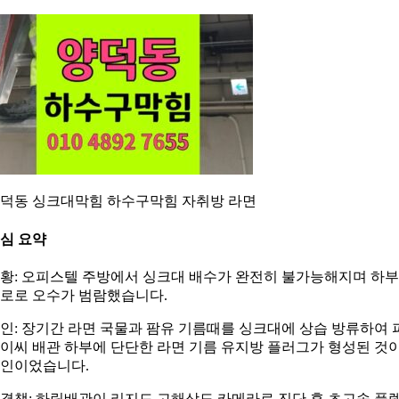
덕동 싱크대막힘 하수구막힘 자취방 라면
심 요약
황: 오피스텔 주방에서 싱크대 배수가 완전히 불가능해지며 하부
로로 오수가 범람했습니다.
인: 장기간 라면 국물과 팜유 기름때를 싱크대에 상습 방류하여 
이씨 배관 하부에 단단한 라면 기름 유지방 플러그가 형성된 것
인이었습니다.
결책: 하림배관이 리지드 고해상도 카메라로 진단 후 초고속 플