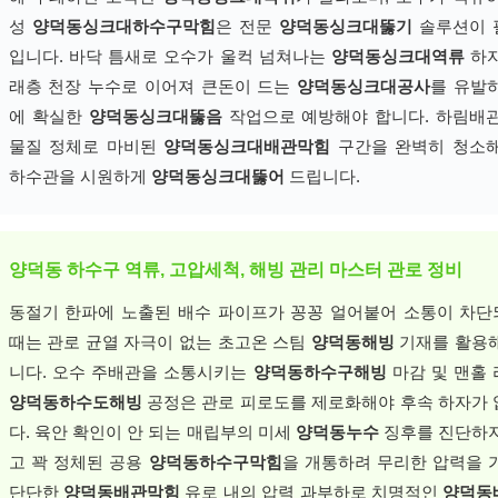
성
양덕동싱크대하수구막힘
은 전문
양덕동싱크대뚫기
솔루션이 
입니다. 바닥 틈새로 오수가 울컥 넘쳐나는
양덕동싱크대역류
하자
래층 천장 누수로 이어져 큰돈이 드는
양덕동싱크대공사
를 유발
에 확실한
양덕동싱크대뚫음
작업으로 예방해야 합니다. 하림배
물질 정체로 마비된
양덕동싱크대배관막힘
구간을 완벽히 청소해
하수관을 시원하게
양덕동싱크대뚫어
드립니다.
양덕동 하수구 역류, 고압세척, 해빙 관리 마스터 관로 정비
동절기 한파에 노출된 배수 파이프가 꽁꽁 얼어붙어 소통이 차
때는 관로 균열 자극이 없는 초고온 스팀
양덕동해빙
기재를 활용
니다. 오수 주배관을 소통시키는
양덕동하수구해빙
마감 및 맨홀
양덕동하수도해빙
공정은 관로 피로도를 제로화해야 후속 하자가
다. 육안 확인이 안 되는 매립부의 미세
양덕동누수
징후를 진단하
고 꽉 정체된 공용
양덕동하수구막힘
을 개통하려 무리한 압력을 
단단한
양덕동배관막힘
유로 내의 압력 과부하로 치명적인
양덕동