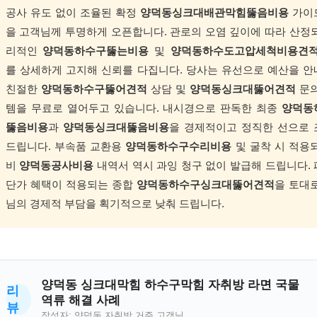
공사 유도 없이 조율된 확정
양덕동싱크대배관막힘뚫음비용
가이
을 고객님께 투명하게 오픈합니다. 관로의 오염 깊이에 따라 산정
리적인
양덕동하수구뚫는비용
및
양덕동하수도고압세척비용견
를 상세하게 고지해 신뢰를 다집니다. 당사는 유선으로 예산을 
친절한
양덕동하수구뚫어견적
상담 및
양덕동싱크대뚫어견적
문의
템을 무료로 열어두고 있습니다. 내시경으로 판독한 최종
양덕동
뚫음비용
과
양덕동싱크대뚫음비용
을 경제적이고 정직한 선으로
드립니다. 부속품 교환용
양덕동하수구수리비용
및 굴착 시 적용
비
양덕동공사비용
내역서 역시 과잉 청구 없이 발급해 드립니다.
단가 혜택이 적용되는 종합
양덕동하수구싱크대뚫어견적
을 토대
님의 경제적 부담을 획기적으로 낮춰 드립니다.
양덕동 싱크대막힘 하수구막힘 자취방 라면 국물
리
역류 해결 사례
뷰
작성자: 양덕동 자취방 거주 고객님