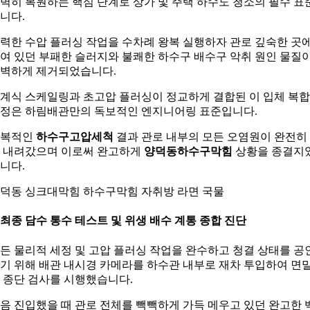
벽히 복원하는 핵심 단계로 상가 및 주택 하수도 청소의 필수 표
니다.
력한 수압 플러싱 작업을 수차례 왕복 실행하자 관로 깊숙한 곳
여 있던 부패한 슬러지와 불쾌한 하수구 배수구 악취 원인 물질
벽하게 제거되었습니다.
계식 스케일링과 초고압 플러싱이 정교하게 결합된 이 입체 복합
정은 하림배관만의 독보적인 엔지니어링 표준입니다.
반복적인
하수구고압세척
결과 관로 내부의 모든 오염원이 완전히
 내려갔으며 이로써 완고하게
양덕동하수구막힘
상황을 종결지
니다.
덕동 싱크대막힘 하수구막힘 자취방 라면 국물
. 최종 담수 통수 테스트 및 위생 배수 계통 종합 진단
든 물리적 세정 및 고압 플러싱 작업을 완수하고 청결 상태를 공
기 위해 배관 내시경 카메라를 하수관 내부로 재차 투입하여 면
 종단 검사를 시행했습니다.
음 진입했을 때 관로 전체를 빽빽하게 가득 메우고 있던 완고한 