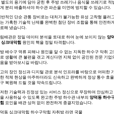
 별도의 용기에 담아 굳힌 후 주방 쓰레기나 음식물 쓰레기로 적
게 분리 배출하셔야 하수관 파손을 미연에 방지할 수 있습니다.
반적인 단순 관통 장비로는 대처가 불가능한 유성 고착형 플러
는 가혹한 기술적 난제를 완벽한 첨단 장비 조합을 통해 안전하
료해 냈습니다.
림배관은 정밀 데이터 분석을 토대로 하여 눈에 보이지 않는
양
 싱크대막힘
원인의 핵을 정밀 타격합니다.
방 배수구 역류 피해나 원인을 알 수 없는 지독한 하수구 악취 고
로 생활에 큰 불편을 겪고 계신다면 지체 없이 공인된 전문 기업
움을 받아보시길 바랍니다.
고의 장인 정신과 디지털 관로 분석 인프라를 바탕으로 어떠한 
한 적체 현상을 마주하더라도 신속하고 완벽하게 정상 통수 효
구 복원해 드릴 것을 약속드립니다.
저한 기술력과 진정성 있는 서비스 정신으로 무장하여 안심하고
을 사용하실 수 있도록 완고한 주방 하수관 내부의
양덕동 하수
힘
요인을 배관 상처 없이 완전하게 종결지었습니다.
덕동 싱크대막힘 하수구막힘 자취방 라면 국물