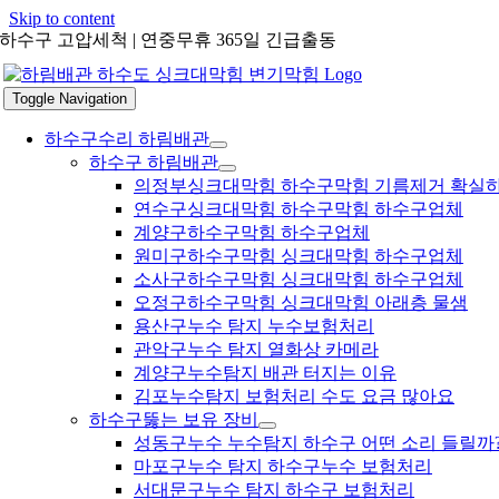
Skip to content
하수구 고압세척 | 연중무휴 365일 긴급출동
Toggle Navigation
하수구수리 하림배관
하수구 하림배관
의정부싱크대막힘 하수구막힘 기름제거 확실
연수구싱크대막힘 하수구막힘 하수구업체
계양구하수구막힘 하수구업체
원미구하수구막힘 싱크대막힘 하수구업체
소사구하수구막힘 싱크대막힘 하수구업체
오정구하수구막힘 싱크대막힘 아래층 물샘
용산구누수 탐지 누수보험처리
관악구누수 탐지 열화상 카메라
계양구누수탐지 배관 터지는 이유
김포누수탐지 보험처리 수도 요금 많아요
하수구뚫는 보유 장비
성동구누수 누수탐지 하수구 어떤 소리 들릴까
마포구누수 탐지 하수구누수 보험처리
서대문구누수 탐지 하수구 보험처리