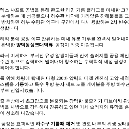
렉스 샤프트 공법을 통해 완고한 라면 기름 플러그를 미세한 크
 분쇄하는 데 성공했으나 하수관 바닥에 가라앉은 잔해물들을 
 방치하면 하부 수평관 역구배 구간에서 다시 융합하는 2차 변수
생합니다.
리적 분쇄 공정 이후 잔류하는 미세 유분 가루를 완벽히 밀어내
 완벽한
양덕동싱크대역류
공정이 최종 마감됩니다.
라서 미세하게 부서진 유성 알갱이들과 잔여 슬러지를 공용 메인
주관 밖으로 강력하게 밀어내어 청소하는 수력학적 세정 공정이
되어야 합니다.
를 위해 차량에 탑재된 대형 200바 압력의 디젤 엔진식 고압 세
스템을 가동하고 특수 후방 분사 제트 노즐 케이블을 주방 하수
부로 진입시켰습니다.
즐 후방에서 초고압으로 분출되는 강력한 물줄기가 피브이씨 관
벽을 사방으로 강타하며 잔류하고 있던 미세 슬러지와 유막을 
이 청소해 나갔습니다.
 공정은 효과적인
하수구 기름때 제거
및 관로 내부의 위생 상태