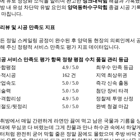
에 유로 정상화 소식을 알리며 완고한
싱크대막힘
해결과 가혹
방 내 유성 차단막 유발 요인의
양덕동하수구막힘
종결 시공 기
 마칩니다.
. 리뷰 및 시공 만족도 지표
든 정밀 스케일링 공정이 완수된 후 양덕동 현장의 의뢰인께서 
해 주신 정량적 서비스 만족도 평가 지표 데이터입니다.
공 서비스 만족도 평가 항목
정량 평점 수치
품질 관리 등급
종합평점
4.9 / 5.0
최우수 만족 등급
누적시공
162 건
지역 최상위권
작업속도
5.0 / 5.0
즉각 신속 출동
기술력
5.0 / 5.0
첨단 장비 타격
가격합리성
4.9 / 5.0
정찰제 투명 산정
친절도/뒷정리
5.0 / 5.0
완벽 청결 마감
취방에서 매일 간편하게 라면만 끓여 먹고 남은 국물과 기름을 
대에 무심코 다 버렸는데 그게 찬물과 만나 하수관 속에서 하얗
터처럼 완전히 굳어 막힐 줄은 정말 꿈에도 몰랐으며 주방 바닥 