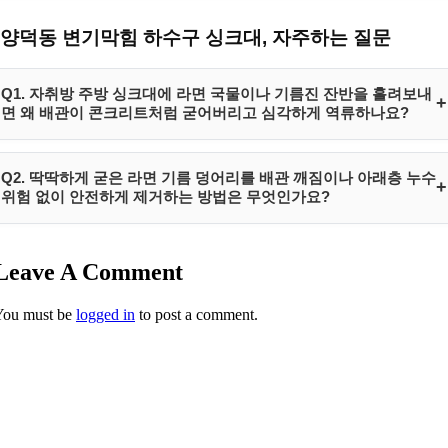
양덕동 변기막힘 하수구 싱크대, 자주하는 질문
Q1. 자취방 주방 싱크대에 라면 국물이나 기름진 잔반을 흘려보내
+
면 왜 배관이 콘크리트처럼 굳어버리고 심각하게 역류하나요?
라면 국물에 포함된 동물성 유지방과 소스 성분은 차가운 배관 내부 온도
Q2. 딱딱하게 굳은 라면 기름 덩어리를 배관 깨짐이나 아래층 누수
+
와 만나면 순식간에 응고됩니다. 여기에 남은 면발 조각이나 미세 건더기
위험 없이 안전하게 제거하는 방법은 무엇인가요?
가 유착의 뼈대 역할을 하여 거대한 기름 결석 무덤을 형성하게 됩니다.
이 고형물들은 시간이 지날수록 점점 커지며 통수 단면을 90% 이상 차단
과도한 힘을 가하는 구형 철스프링 장비는 노후 파이프 이음새를 파손시
하기 때문에, 물을 조금만 틀어도 압력 저항을 이기지 못한 오수가 다시
Leave A Comment
켜 바닥 속 누수를 유발할 위험이 큽니다. 하림배관은 정밀 내시경으로
역류하여 분출되는 것입니다.
내부를 실시간 확인하면서 도관에는 일체 타격 충격을 주지 않는 원심 회
You must be
logged in
to post a comment.
전식 플렉스 샤프트 스케일러를 전개합니다. 배관 내벽의 라면 기름 덩어
리만 미세하게 밀링 분쇄한 뒤 진공 석션기로 완벽히 인양 수거하므로 비
파괴 무타공 공법으로 가장 안전합니다.