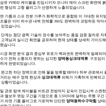
섬유 카메라 케이블을 진입시키자 모니터 제어 스크린 화면에 
런 형상의 고형 플러그가 선명하게 노출되었습니다.
면 기름과 스프 전분 가루가 화학적으로 융합된 이 거대한 유지
조물은 이미 하수관 내벽 전체를 360도 완벽하게 코팅하듯 막아
 있었습니다.
 단계는 첨단 광학 기술의 정수를 보여주는 품질 검증 절차로 자
 고객님과 실시간 화면을 공유하며 현재 상태를 상세히 가이드해
렸습니다.
시경 화면 분석 결과 중심부 유로가 백퍼센트 완벽하게 밀폐되어
수가 전혀 소통되지 못하는 심각한
양덕동싱크대역류
구조임이
하게 판명되었습니다.
 완고한 차단 장벽으로 인해 물을 방류할 때마다 하부 관로에서 
거리는 배수 정체 현상과
싱크대역류
피해가 가혹하게 반복되고
 상황이었습니다.
밀 관로 탐색 케이블을 비트관 전방까지 깊숙이 인입시켜 스캔한
과 엘보우 꺾임 구간을 기점으로 총 3.5미터에 달하는 주행 구간 
가 라면 기름 플러그로 가로막혀 단단한
양덕동하수구막힘
상태
성하고 있었습니다.