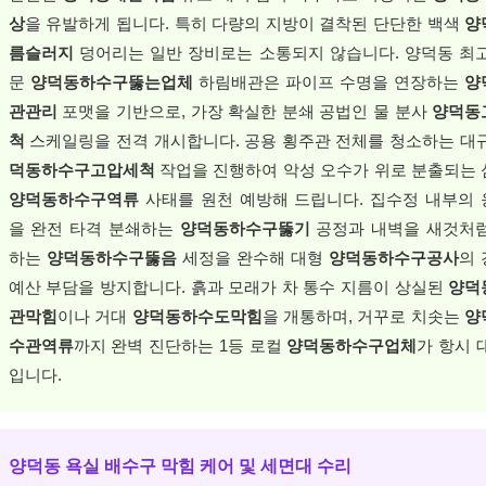
상
을 유발하게 됩니다. 특히 다량의 지방이 결착된 단단한 백색
양
름슬러지
덩어리는 일반 장비로는 소통되지 않습니다. 양덕동 최
문
양덕동하수구뚫는업체
하림배관은 파이프 수명을 연장하는
양
관관리
포맷을 기반으로, 가장 확실한 분쇄 공법인 물 분사
양덕동
척
스케일링을 전격 개시합니다. 공용 횡주관 전체를 청소하는 대
덕동하수구고압세척
작업을 진행하여 악성 오수가 위로 분출되는
양덕동하수구역류
사태를 원천 예방해 드립니다. 집수정 내부의
을 완전 타격 분쇄하는
양덕동하수구뚫기
공정과 내벽을 새것처럼
하는
양덕동하수구뚫음
세정을 완수해 대형
양덕동하수구공사
의
예산 부담을 방지합니다. 흙과 모래가 차 통수 지름이 상실된
양덕
관막힘
이나 거대
양덕동하수도막힘
을 개통하며, 거꾸로 치솟는
양
수관역류
까지 완벽 진단하는 1등 로컬
양덕동하수구업체
가 항시 
입니다.
양덕동 욕실 배수구 막힘 케어 및 세면대 수리