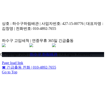
상호 : 하수구하림배관 | 사업자번호: 427-15-00776 | 대표자명 :
김창영 | 전화번호: 010-4892-7655
하수구 고압세척 | 연중무휴 365일 긴급출동
© Copyright 2026 |
하수구 하림배관
| All Rights Reserved .
Page load link
☎
긴급출동 전화 | 010-4892-7655
Go to Top