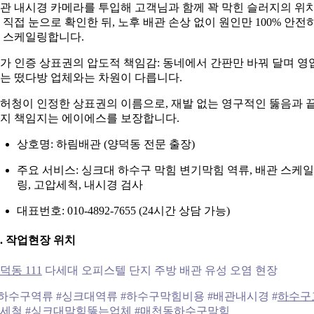
관 내시경 카메라를 투입해 고객님과 함께 꽉 막힌 슬러지의 위
 직접 눈으로 확인한 뒤, 노후 배관 손상 없이 원인만 100% 안전
 스케일링합니다.
가 인증 상표권의 압도적 책임감: 동네에서 간판만 바꿔 달며 영
는 떴다방 업체와는 차원이 다릅니다.
허청이 인정한 상표권의 이름으로, 재발 없는 영구적인 뚫음과 
지 책임지는 에이에스를 보장합니다.
상호명: 하림배관 (양덕동 전문 출장)
주요 서비스: 싱크대 하수구 막힘 변기막힘 역류, 배관 스케일
링, 고압세척, 내시경 검사
대표번호: 010-4892-7655 (24시간 상담 가능)
0. 작업현장 위치
덕동 111
다세대 오피스텔 단지 주방 배관 유성 오염 현장
하수구역류 #싱크대역류 #하수구막힘비용 #배관내시경 #
하수구
세척
#싱크대막힘뚫는업체 #
매천동하수구막힘