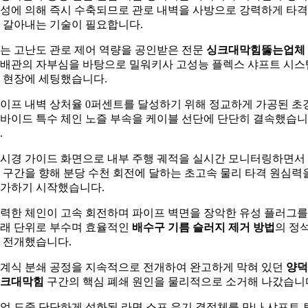
성에 의해 즉시 수축되므로 관로 내벽을 사방으로 강력하게 타
 갈아내는 기술이 필요합니다.
는 고난도 관로 제어 역량을 공인받은 전문
싱크대막힘뚫는업체
배관의 자부심을 바탕으로 밀워키사 고성능 플렉스 샤프트 시스
 현장에 세팅했습니다.
이프 내벽 상처율 0퍼센트를 달성하기 위해 정교하게 가공된 초
바이드 특수 체인 노즐 부속을 케이블 선단에 단단히 결속했습니
.
시경 가이드 화면으로 내부 주행 궤적을 실시간 모니터링하면서
 구간을 향해 분당 수천 회전에 달하는 초고속 물리 타격 원심력
가하기 시작했습니다.
력한 체인이 고속 회전하며 파이프 벽면을 장악한 유성 플러그를
래 단위로 부수며 효율적인
배수구 기름 슬러지 제거 방법
의 정
 전개했습니다.
계식 분쇄 공정을 지속적으로 전개하여 완고하게 막혀 있던
양덕
크대막힘
구간의 핵심 폐쇄 원인을 물리적으로 소거해 나갔습니
업 도중 단단하게 석화된 라면 스프 유기 결정체를 만나 샤프트 