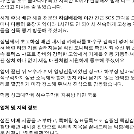
가 온통 오수 물바다가 되고 지독한 악취가 진동해서 밤새 너무 
스럽고 미치는 줄 알았습니다.
하게 주방 배관 해결 전문인
하림배관
에 야간 긴급 SOS 연락을 
더니 다행히 출장 지역이라 1시간도 안 되어서 신속하게 고성능 
들을 잔뜩 챙겨 방문해 주셨어요.
장님께서 초고화질 배관 내시경 카메라를 하수구 깊숙이 넣어 꽉
혀 버린 라면 기름 슬러지들을 직접 모니터로 확인시켜 주신 뒤 
속 플렉스 샤프트 장비와 강력한 고압세척 기계를 연동 가동하
관 상처 하나 없이 새집 배관처럼 시원하게 통수해 주셨어요.
업이 끝난 뒤 오수가 튀어 엉망진창이었던 싱크대 하부장 밑바닥
석구석까지 살균 소독제와 함께 먼지 하나 남기지 않는 완벽한 
리로 깔끔하게 마감 청소해 주셔서 진심으로 감동했습니다.
덕동 싱크대막힘 하수구막힘 자취방 라면 국물
. 업체 및 지역 정보
설픈 야매 시공을 거부하고, 특허청 상표등록으로 검증된 책임
첨단 배관 내시경 진단으로 악취의 지옥을 끝내드리는 막힘/배관
문 해결사, ‘하림배관’입니다.