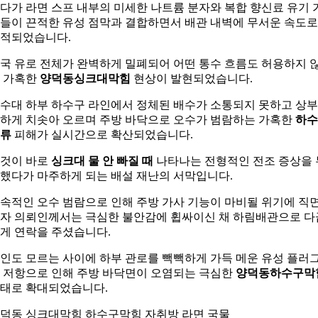
다가 라면 스프 내부의 미세한 나트륨 분자와 복합 향신료 유기 
들이 끈적한 유성 점막과 결합하면서 배관 내벽에 무서운 속도로
적되었습니다.
국 유로 전체가 완벽하게 밀폐되어 어떤 통수 흐름도 허용하지 
 가혹한
양덕동싱크대막힘
현상이 발현되었습니다.
수대 하부 하수구 라인에서 정체된 배수가 소통되지 못하고 상
하게 치솟아 오르며 주방 바닥으로 오수가 범람하는 가혹한
하수
류
피해가 실시간으로 확산되었습니다.
것이 바로
싱크대 물 안 빠질 때
나타나는 전형적인 전조 증상을 
했다가 마주하게 되는 배설 재난의 서막입니다.
속적인 오수 범람으로 인해 주방 가사 기능이 마비될 위기에 직
자 의뢰인께서는 극심한 불안감에 휩싸이신 채 하림배관으로 다
게 연락을 주셨습니다.
인도 모르는 사이에 하부 관로를 빽빽하게 가득 메운 유성 플러
 저항으로 인해 주방 바닥면이 오염되는 극심한
양덕동하수구막
태로 확대되었습니다.
덕동 싱크대막힘 하수구막힘 자취방 라면 국물