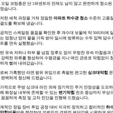
 오일 코팅층은 단 1퍼센트의 잔재도 남지 않고 완전하게 청소된
였습니다.
저한 세척 과정을 거쳐 정밀한
아파트 하수관 청소
수준의 고품
결도를 확보해 냈습니다.
공적인 스케일링 품질을 확인한 후 개수대 보울에 약 50리터에 
는 엄청난 양의 물을 가득 받아 일시에 방류하는 수두 압력 담수 
트를 연속 실행했습니다.
떤 유속 저하나 하부 물 넘침 징후도 없이 우렁찬 유속 마찰음과 
 강력한 와류를 형성하며 수평관을 지나 메인 관로로 막힘없이 
하게 빨려 내려갔습니다.
로써 가혹했던 라면 팜유 유입으로 촉발된 완고한
싱크대막힘
문
 완벽하게 청산해 드렸습니다.
가적으로 주방 싱크대 라인 외에 장기적인 주거 안정성을 도모
해 화장실 내부에 존재할 수 있는
변기막힘
전조 증상까지 무상
 꼼꼼하게 측정 및 교차 진단을 진행해 드렸습니다.
계적인 정밀 장비 투입 공정 대비 지극히 정직하고 합리적인
하
막힘비용
만을 책정하여 의뢰인의 경제적 부담감을 시원하게 덜