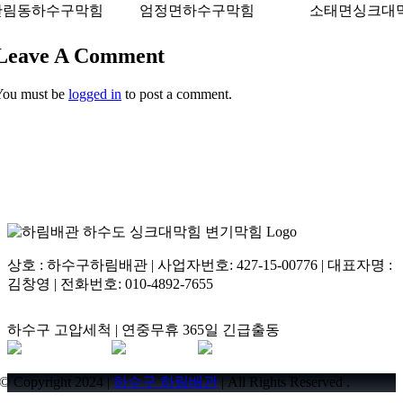
안림동하수구막힘
엄정면하수구막힘
소태면싱크대
Leave A Comment
You must be
logged in
to post a comment.
상호 : 하수구하림배관 | 사업자번호: 427-15-00776 | 대표자명 :
김창영 | 전화번호: 010-4892-7655
하수구 고압세척 | 연중무휴 365일 긴급출동
© Copyright 2024 |
하수구 하림배관
| All Rights Reserved .