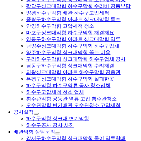
팔달구싱크대막힘 하수구막힘 수리비 공동부담
양평하수구막힘 배관 하수구고압세척
중랑구하수구막힘 아파트 싱크대막힘 통수
안양하수구막힘 고압세척 청소
마포구싱크대막힘 하수구막힘 해결해요
영통구하수구막힘 아파트 싱크대막힘 역류
남양주싱크대막힘 하수구막힘 하수구업체
양주하수구막힘 싱크대막힘 뚫는 비용
구리하수구막힘 싱크대막힘 하수구업체 공사
남동구하수구막힘 싱크대막힘 수리해결
의왕싱크대막힘 아파트 하수구막힘 공용관
은평구싱크대막힘 하수구막힘 실패한곳
하수구막힘 하수구역류 공사 청소업체
하수구고압세척 청소 업체
횡주관막힘 공동관 역류 고압 횡주관청소
오수관막힘 변기배관 오수관청소 고압세척
공사실적
하수구막힘 싱크대 변기막힘
하수구공사 공사 사진
배관막힘 상담문의
강서구하수구막힘 싱크대막힘 물이 역류할때