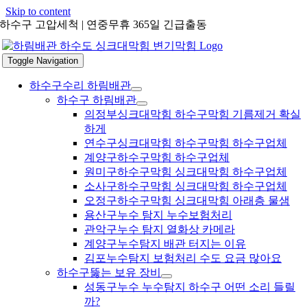
Skip to content
하수구 고압세척 | 연중무휴 365일 긴급출동
Toggle Navigation
하수구수리 하림배관
하수구 하림배관
의정부싱크대막힘 하수구막힘 기름제거 확실
하게
연수구싱크대막힘 하수구막힘 하수구업체
계양구하수구막힘 하수구업체
원미구하수구막힘 싱크대막힘 하수구업체
소사구하수구막힘 싱크대막힘 하수구업체
오정구하수구막힘 싱크대막힘 아래층 물샘
용산구누수 탐지 누수보험처리
관악구누수 탐지 열화상 카메라
계양구누수탐지 배관 터지는 이유
김포누수탐지 보험처리 수도 요금 많아요
하수구뚫는 보유 장비
성동구누수 누수탐지 하수구 어떤 소리 들릴
까?