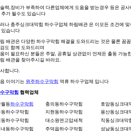
술력,장비가 부족하여 다른업체에게 도움을 받는경우 등은 공사
 추가 될수도 있습니다
러나 충주싱크대막힘 하수구업체 하림배관 은 이모든 조건에 맞
 있습니다
림 배관은 다양한 하수구막힘 해결을 도와드리는 것은 물론 꼼
검도 함께 도와드리며
움이 필요하신 분들은 주말, 공휴일 상관없이 언제든 출동 가능
림 배관을 찾아주시길 바라요.
사합니다.
음 이야기는
원주하수구막힘
역류 하수구업체 입니다
수구막힘
협력업체
단월동
하수구막힘
충의동하수구막힘
호암동싱크대
풍동하수구막힘
지현동하수구막힘
용산동싱크대
직동하수구막힘
대소원면고압세척
직동싱크대막
성내동하수구막힘
주덕읍하수구막힘
성남동싱크대