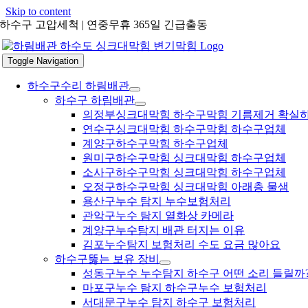
Skip to content
하수구 고압세척 | 연중무휴 365일 긴급출동
Toggle Navigation
하수구수리 하림배관
하수구 하림배관
의정부싱크대막힘 하수구막힘 기름제거 확실
연수구싱크대막힘 하수구막힘 하수구업체
계양구하수구막힘 하수구업체
원미구하수구막힘 싱크대막힘 하수구업체
소사구하수구막힘 싱크대막힘 하수구업체
오정구하수구막힘 싱크대막힘 아래층 물샘
용산구누수 탐지 누수보험처리
관악구누수 탐지 열화상 카메라
계양구누수탐지 배관 터지는 이유
김포누수탐지 보험처리 수도 요금 많아요
하수구뚫는 보유 장비
성동구누수 누수탐지 하수구 어떤 소리 들릴까
마포구누수 탐지 하수구누수 보험처리
서대문구누수 탐지 하수구 보험처리