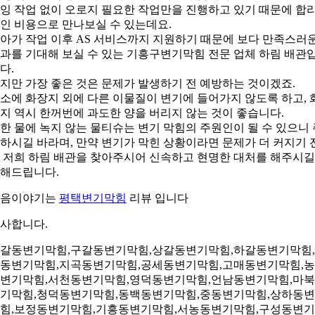
잉 작업 없이 오로지 필요한 작업만을 진행하고 있기 때문에 합
인 비용으로 만나보실 수 있는데요.
아가 작업 이후 AS 서비스까지 지원하기 때문에 보다 만족스러
과를 기대해 보실 수 있는 기흥구변기막힘 전문 업체 하림 배관
다.
지만 가장 좋은 것은 문제가 발생하기 전 예방하는 것이겠죠.
소에 화장지 외에 다른 이물질이 변기에 들어가지 않도록 하고, 
지 역시 한꺼번에 과도한 양을 버리지 않는 것이 좋습니다.
한 물에 녹지 않는 물티슈는 변기 막힘의 주원인이 될 수 있으니 
하시길 바라며, 만약 변기가 막힌 상황이라면 문제가 더 커지기 
 저희 하림 배관을 찾아주시어 신속하고 현명한 대처를 해주시길
해드립니다.
다음이야기는
평택변기막힘
리뷰 입니다
사합니다.
갈동변기막힘,구갈동변기막힘,상갈동변기막힘,하갈동변기막힘
동변기막힘,지곡동변기막힘,공세동변기막힘,고매동변기막힘,
변기막힘,서천동변기막힘,영덕동변기막힘,언남동변기막힘,마
기막힘,청덕동변기막힘,동백동변기막힘,중동변기막힘,상하동
힘,보정동변기막힘,기흥동변기막힘,서농동변기막힘,구성동변