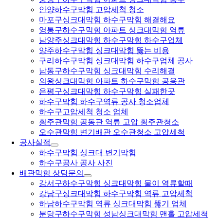
안양하수구막힘 고압세척 청소
마포구싱크대막힘 하수구막힘 해결해요
영통구하수구막힘 아파트 싱크대막힘 역류
남양주싱크대막힘 하수구막힘 하수구업체
양주하수구막힘 싱크대막힘 뚫는 비용
구리하수구막힘 싱크대막힘 하수구업체 공사
남동구하수구막힘 싱크대막힘 수리해결
의왕싱크대막힘 아파트 하수구막힘 공용관
은평구싱크대막힘 하수구막힘 실패한곳
하수구막힘 하수구역류 공사 청소업체
하수구고압세척 청소 업체
횡주관막힘 공동관 역류 고압 횡주관청소
오수관막힘 변기배관 오수관청소 고압세척
공사실적
하수구막힘 싱크대 변기막힘
하수구공사 공사 사진
배관막힘 상담문의
강서구하수구막힘 싱크대막힘 물이 역류할때
강남구싱크대막힘 하수구막힘 역류 고압세척
하남하수구막힘 역류 싱크대막힘 뚫기 업체
분당구하수구막힘 성남싱크대막힘 맨홀 고압세척