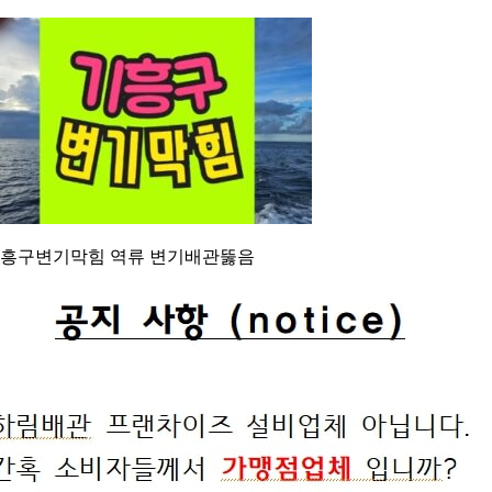
흥구변기막힘 역류 변기배관뚫음