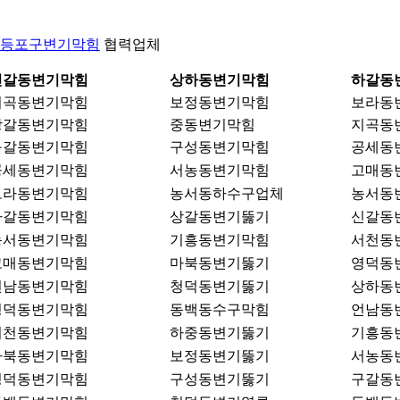
등포구변기막힘
협력업체
신갈동변기막힘
상하동변기막힘
하갈동
지곡동변기막힘
보정동변기막힘
보라동
상갈동변기막힘
중동변기막힘
지곡동
구갈동변기막힘
구성동변기막힘
공세동
공세동변기막힘
서농동변기막힘
고매동
보라동변기막힘
농서동하수구업체
농서동
하갈동변기막힘
상갈동변기뚫기
신갈동
농서동변기막힘
기흥동변기막힘
서천동
고매동변기막힘
마북동변기뚫기
영덕동
언남동변기막힘
청덕동변기뚫기
상하동
영덕동변기막힘
동백동수구막힘
언남동
서천동변기막힘
하중동변기뚫기
기흥동
마북동변기막힘
보정동변기뚫기
서농동
청덕동변기막힘
구성동변기뚫기
구갈동