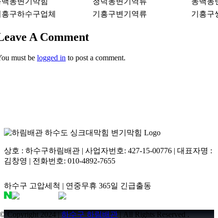
동백동변기막힘
청덕동변기역류
동백동
기흥구하수구업체
기흥구변기역류
기흥구
용인시 기흥구 마북동 659
Leave A Comment
You must be
logged in
to post a comment.
상호 : 하수구하림배관 | 사업자번호: 427-15-00776 | 대표자명 :
김창영 | 전화번호: 010-4892-7655
하수구 고압세척 | 연중무휴 365일 긴급출동
© Copyright 2024 |
하수구 하림배관
| All Rights Reserved .