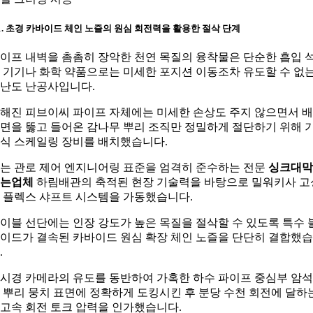
-1. 초경 카바이드 체인 노즐의 원심 회전력을 활용한 절삭 단계
이프 내벽을 촘촘히 장악한 천연 목질의 융착물은 단순한 흡입 
 기기나 화학 약품으로는 미세한 포지션 이동조차 유도할 수 없
난도 난공사입니다.
해진 피브이씨 파이프 자체에는 미세한 손상도 주지 않으면서 
면을 뚫고 들어온 감나무 뿌리 조직만 정밀하게 절단하기 위해 
식 스케일링 장비를 배치했습니다.
는 관로 제어 엔지니어링 표준을 엄격히 준수하는 전문
싱크대막
는업체
하림배관의 축적된 현장 기술력을 바탕으로 밀워키사 고
 플렉스 샤프트 시스템을 가동했습니다.
이블 선단에는 인장 강도가 높은 목질을 절삭할 수 있도록 특수 
이드가 결속된 카바이드 원심 확장 체인 노즐을 단단히 결합했
.
시경 카메라의 유도를 동반하여 가혹한 하수 파이프 중심부 암
 뿌리 뭉치 표면에 정확하게 도킹시킨 후 분당 수천 회전에 달하
고속 회전 토크 압력을 인가했습니다.