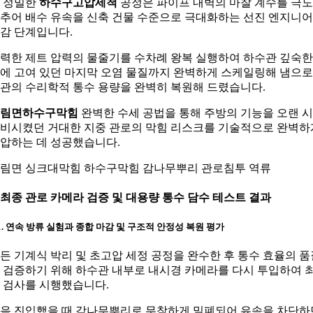
 정밀한
하수구고압세척
공정은 파이프 내벽의 마찰 계수를 극
추어 배수 유속을 신축 건물 수준으로 극대화하는 선진 엔지니
감 단계입니다.
력한 제트 압력의 물줄기를 수차례 왕복 실행하여 하수관 깊숙한
에 고여 있던 마지막 오염 물질까지 완벽하게 스케일링해 냄으
관의 수리학적 통수 용량을 완벽히 복원해 드렸습니다.
신림면하수구막힘
완벽한 수세 공법을 통해 주방의 기능을 오랜 
비시켰던 거대한 지중 관로의 막힘 리스크를 기술적으로 완벽하
압하는 데 성공했습니다.
림면 싱크대막힘 하수구막힘 감나무뿌리 관로침투 역류
. 최종 관로 카메라 검증 및 대용량 통수 담수 테스트 결과
-1. 연속 방류 실험과 종합 마감 및 구조적 안정성 복원 평가
든 기계식 박리 및 초고압 세정 공정을 완수한 후 통수 효율의 품
 검증하기 위해 하수관 내부로 내시경 카메라를 다시 투입하여 
 검사를 시행했습니다.
음 진입했을 때 감나무뿌리로 무참하게 밀폐되어 유속을 차단하