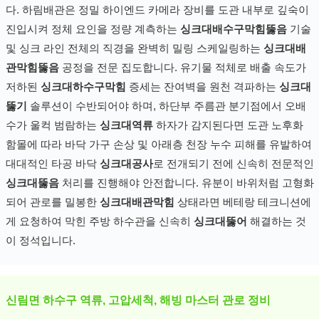
다. 하림배관은 정밀 하이엔드 카메라 장비를 도관 내부로 깊숙이
진입시켜 정체 요인을 정량 계측하는
싱크대배수구막힘뚫음
기술
및 싱크 라인 전체의 직경을 완벽히 밀링 스케일링하는
싱크대배
관막힘뚫음
공정을 전문 집도합니다. 유기물 적체로 배출 속도가
저하된
싱크대하수구막힘
증세는 잔여벽을 원천 격파하는
싱크대
뚫기
솔루션이 수반되어야 하며, 하단부 주름관 분기점에서 오배
수가 울컥 범람하는
싱크대역류
하자가 감지된다면 도관 노후화
함몰에 따라 바닥 가구 손상 및 아래층 천장 누수 피해를 유발하여
대대적인 타공 바닥
싱크대공사
로 전개되기 전에 신속히 전문적인
싱크대뚫음
처리를 진행해야 안전합니다. 유분이 바위처럼 고형화
되어 관로를 밀봉한
싱크대배관막힘
상태라면 베테랑 테크니션에
게 요청하여 막힌 주방 하수관을 신속히
싱크대뚫어
해결하는 것
이 정석입니다.
신림면 하수구 역류, 고압세척, 해빙 마스터 관로 정비