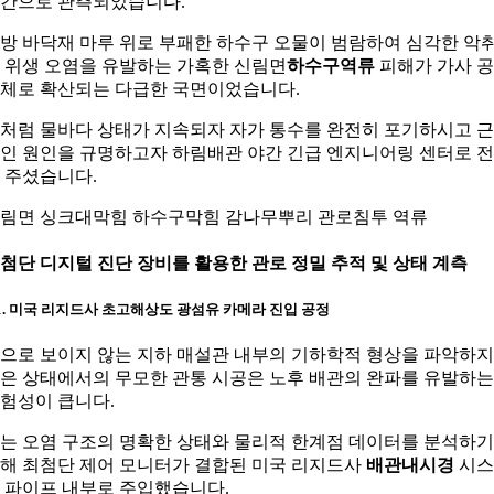
간으로 관측되었습니다.
방 바닥재 마루 위로 부패한 하수구 오물이 범람하여 심각한 악
 위생 오염을 유발하는 가혹한 신림면
하수구역류
피해가 가사 
체로 확산되는 다급한 국면이었습니다.
처럼 물바다 상태가 지속되자 자가 통수를 완전히 포기하시고 
인 원인을 규명하고자 하림배관 야간 긴급 엔지니어링 센터로 
 주셨습니다.
림면 싱크대막힘 하수구막힘 감나무뿌리 관로침투 역류
. 첨단 디지털 진단 장비를 활용한 관로 정밀 추적 및 상태 계측
-1. 미국 리지드사 초고해상도 광섬유 카메라 진입 공정
으로 보이지 않는 지하 매설관 내부의 기하학적 형상을 파악하지
은 상태에서의 무모한 관통 시공은 노후 배관의 완파를 유발하는
험성이 큽니다.
는 오염 구조의 명확한 상태와 물리적 한계점 데이터를 분석하기
해 최첨단 제어 모니터가 결합된 미국 리지드사
배관내시경
시스
 파이프 내부로 주입했습니다.