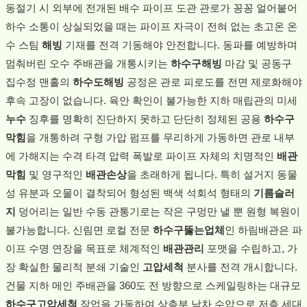
동절기 시 외부에 전개된 배수 파이프 도관 관로가 꽁꽁 얼어붙어
하수 소통이 상실되었을 때는 파이프 자극이 전혀 없는 초고온 온
수 스팀
해빙
기재를 전격 기동해야 안전합니다. 동파를 예방하며
멈춰버린 오수 주배관을 개통시키는
하수구해빙
마감 및 공동구
집수정 맨홀의
하수도해빙
공정은 관로 피로도를 전면 제로화해야
후속 고장이 없습니다. 육안 확인이 불가능한 지하 매립관의 미세
누수
징후를 명확히 진단하지 못하고 단단히 정체된 공용
하수구
막힘
을 개통하려 구형 가압 펌프를 무리하게 가동하면 관로 내부
에 가해지는 수격 타격 압력 폭발로 파이프 자체의 치명적인
배관
막힘
및 영구적인
배관손상
을 초래하게 됩니다. 특히 설거지 동물
성 유분과 오물이 결착되어 형성된 백색 석회석 형태의
기름슬러
지
덩어리는 일반 수동 관통기로는 작은 구멍만 낼 뿐 원형 복원이
불가능합니다. 신림면 로컬 전문
하수구뚫는업체
인 하림배관은 파
이프 수명 연장을 목표로 체계적인
배관관리
포맷을 수립하고, 가
장 확실한 물리적 분쇄 기술인
고압세척
분사를 전격 개시합니다.
건물 지하 메인 주배관을 360도 전 방향으로 스케일링하는 대규모
하수구고압세척
작업을 가동하여 상층부 낙차 수압으로 저층 세대