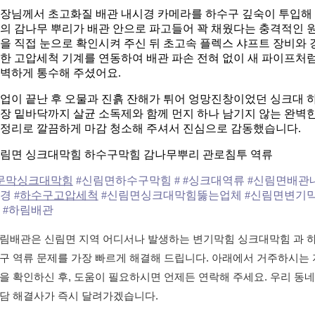
장님께서 초고화질 배관 내시경 카메라를 하수구 깊숙이 투입해
의 감나무 뿌리가 배관 안으로 파고들어 꽉 채웠다는 충격적인 
을 직접 눈으로 확인시켜 주신 뒤 초고속 플렉스 샤프트 장비와 
한 고압세척 기계를 연동하여 배관 파손 전혀 없이 새 파이프처
벽하게 통수해 주셨어요.
업이 끝난 후 오물과 진흙 잔해가 튀어 엉망진창이었던 싱크대 
장 밑바닥까지 살균 소독제와 함께 먼지 하나 남기지 않는 완벽
정리로 깔끔하게 마감 청소해 주셔서 진심으로 감동했습니다.
림면 싱크대막힘 하수구막힘 감나무뿌리 관로침투 역류
문막싱크대막힘
#신림면하수구막힘 # #싱크대역류 #신림면배관
경 #
하수구고압세척
#신림면싱크대막힘뚫는업체 #신림면변기
 #하림배관
림배관은 신림면 지역 어디서나 발생하는 변기막힘 싱크대막힘 과 
구 역류 문제를 가장 빠르게 해결해 드립니다. 아래에서 거주하시는 
을 확인하신 후, 도움이 필요하시면 언제든 연락해 주세요. 우리 동네
담 해결사가 즉시 달려가겠습니다.