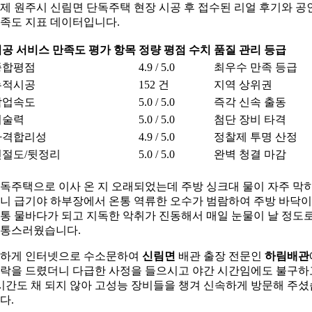
제 원주시 신림면 단독주택 현장 시공 후 접수된 리얼 후기와 공
족도 지표 데이터입니다.
공 서비스 만족도 평가 항목
정량 평점 수치
품질 관리 등급
종합평점
4.9 / 5.0
최우수 만족 등급
누적시공
152 건
지역 상위권
작업속도
5.0 / 5.0
즉각 신속 출동
기술력
5.0 / 5.0
첨단 장비 타격
가격합리성
4.9 / 5.0
정찰제 투명 산정
친절도/뒷정리
5.0 / 5.0
완벽 청결 마감
독주택으로 이사 온 지 오래되었는데 주방 싱크대 물이 자주 막
니 급기야 하부장에서 온통 역류한 오수가 범람하여 주방 바닥이
통 물바다가 되고 지독한 악취가 진동해서 매일 눈물이 날 정도
통스러웠습니다.
하게 인터넷으로 수소문하여
신림면
배관 출장 전문인
하림배관
락을 드렸더니 다급한 사정을 들으시고 야간 시간임에도 불구하
시간도 채 되지 않아 고성능 장비들을 챙겨 신속하게 방문해 주셨
다.