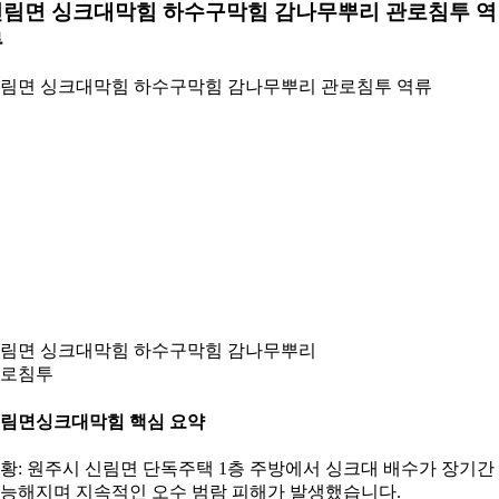
신림면 싱크대막힘 하수구막힘 감나무뿌리 관로침투 역
류
림면 싱크대막힘 하수구막힘 감나무뿌리 관로침투 역류
림면 싱크대막힘 하수구막힘 감나무뿌리
로침투
신림면싱크대막힘
핵심 요약
황: 원주시 신림면 단독주택 1층 주방에서 싱크대 배수가 장기간
능해지며 지속적인 오수 범람 피해가 발생했습니다.