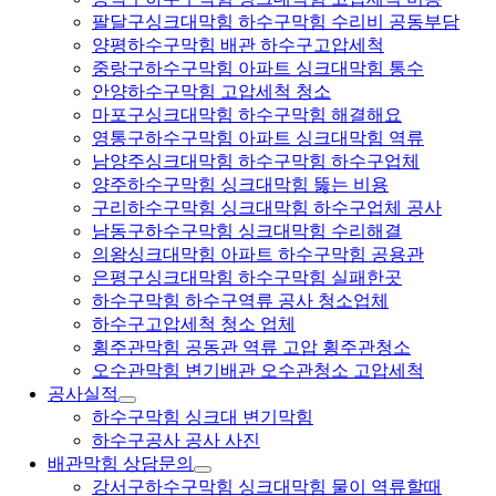
팔달구싱크대막힘 하수구막힘 수리비 공동부담
양평하수구막힘 배관 하수구고압세척
중랑구하수구막힘 아파트 싱크대막힘 통수
안양하수구막힘 고압세척 청소
마포구싱크대막힘 하수구막힘 해결해요
영통구하수구막힘 아파트 싱크대막힘 역류
남양주싱크대막힘 하수구막힘 하수구업체
양주하수구막힘 싱크대막힘 뚫는 비용
구리하수구막힘 싱크대막힘 하수구업체 공사
남동구하수구막힘 싱크대막힘 수리해결
의왕싱크대막힘 아파트 하수구막힘 공용관
은평구싱크대막힘 하수구막힘 실패한곳
하수구막힘 하수구역류 공사 청소업체
하수구고압세척 청소 업체
횡주관막힘 공동관 역류 고압 횡주관청소
오수관막힘 변기배관 오수관청소 고압세척
공사실적
하수구막힘 싱크대 변기막힘
하수구공사 공사 사진
배관막힘 상담문의
강서구하수구막힘 싱크대막힘 물이 역류할때