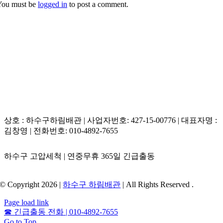
You must be
logged in
to post a comment.
법인 플렉스 샤프트 컷팅 장비를 진입시켜 내부의 나무뿌리만 깔끔하게
슬라이스 파쇄해 냅니다. 땅을 파는 파괴 공사 없이 외부 맨홀 토출구에
서 원스톱 비파괴 공정으로 해결해 드리므로 예산과 시간을 획기적으로
절감할 수 있습니다.
상호 : 하수구하림배관 | 사업자번호: 427-15-00776 | 대표자명 :
김창영 | 전화번호: 010-4892-7655
하수구 고압세척 | 연중무휴 365일 긴급출동
© Copyright 2026 |
하수구 하림배관
| All Rights Reserved .
Page load link
☎
긴급출동 전화 | 010-4892-7655
Go to Top