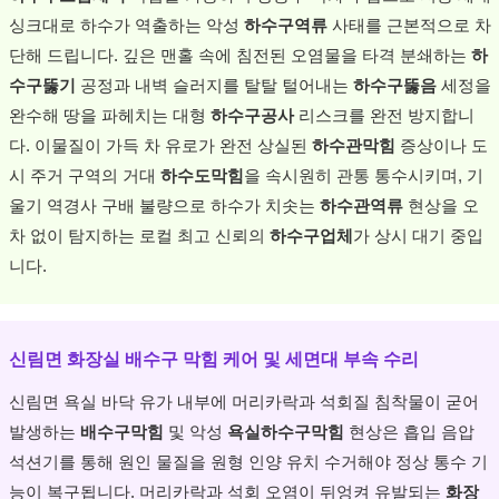
싱크대로 하수가 역출하는 악성
하수구역류
사태를 근본적으로 차
단해 드립니다. 깊은 맨홀 속에 침전된 오염물을 타격 분쇄하는
하
수구뚫기
공정과 내벽 슬러지를 탈탈 털어내는
하수구뚫음
세정을
완수해 땅을 파헤치는 대형
하수구공사
리스크를 완전 방지합니
다. 이물질이 가득 차 유로가 완전 상실된
하수관막힘
증상이나 도
시 주거 구역의 거대
하수도막힘
을 속시원히 관통 통수시키며, 기
울기 역경사 구배 불량으로 하수가 치솟는
하수관역류
현상을 오
차 없이 탐지하는 로컬 최고 신뢰의
하수구업체
가 상시 대기 중입
니다.
신림면 화장실 배수구 막힘 케어 및 세면대 부속 수리
신림면 욕실 바닥 유가 내부에 머리카락과 석회질 침착물이 굳어
발생하는
배수구막힘
및 악성
욕실하수구막힘
현상은 흡입 음압
석션기를 통해 원인 물질을 원형 인양 유치 수거해야 정상 통수 기
능이 복구됩니다. 머리카락과 석회 오염이 뒤엉켜 유발되는
화장