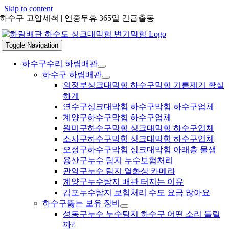
Skip to content
하수구 고압세척 | 연중무휴 365일 긴급출동
Toggle Navigation
하수구수리 하림배관
하수구 하림배관
의정부싱크대막힘 하수구막힘 기름제거 확실
하게
연수구싱크대막힘 하수구막힘 하수구업체
계양구하수구막힘 하수구업체
원미구하수구막힘 싱크대막힘 하수구업체
소사구하수구막힘 싱크대막힘 하수구업체
오정구하수구막힘 싱크대막힘 아래층 물샘
용산구누수 탐지 누수보험처리
관악구누수 탐지 열화상 카메라
계양구누수탐지 배관 터지는 이유
김포누수탐지 보험처리 수도 요금 많아요
하수구뚫는 보유 장비
성동구누수 누수탐지 하수구 어떤 소리 들릴
까?