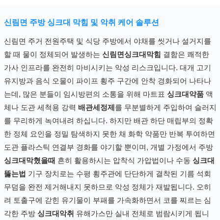
신림면 주방 싱크대 막힘 및 악취 케어 솔루션
신림면 주거 전원주택 및 식당 주방에서 야채를 씻거나 설거지를
할 때 물이 정체되어 발생하는
신림면싱크대막힘
결함은 쾌적한
가사 인프라를 완전히 마비시키는 악성 리스크입니다. 대개 고기
유지방과 음식 오물이 파이프 횡주 구간에 안착 경화되어 나타나
는데, 많은 분들이 임시방편의 소통을 위해 마트표
싱크대약품
액
체나 도관 세척용 강력
배관세정제
를 무분별하게 주입하여 슬러지
를 무리하게 녹여내려 하십니다. 하지만 배관 하단 매립부의 정확
한 정체 요인을 정밀 탐색하지 못한 채 화학 약품만 반복 투여하면
도관 플라스틱 연결부 경화를 야기할 뿐이며, 개별 가정에서 주방
싱크대막혔을때
흔히 활용하시는 압착식 가압법이나 수동
싱크대
뚫는법
기구 장치로는 수평 횡주관에 단단하게 결착된 기름 석회
무덤을 완전 제거해내지 못하므로 악성 정체가 재발됩니다. 오히
려 토출구에 갇힌 유기물이 부패를 가속화하면서 코를 찌르는 심
각한 주방
싱크대악취
유해가스만 실내 전체로 범람시키게 됩니