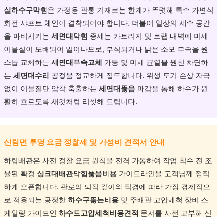
실하수구막힘
은 가정용 관통 기재로는 한계가 뚜렷해 특수 가변식
회전 샤프트 체인이 결착되어야 합니다. 더불어 일상의 세수 공간
을 마비시키는
세면대막힘
증세는 카트리지 및 트랩 내벽에 미세
이물질이 도배되어 일어나므로, 부식되거나 낡은 소모 부속을 원
스톱 교체하는
세면대부속교체
가동 및 미세 균열을 원천 차단하
는
세면대수리
공정을 정교하게 집도합니다. 위생 도기 손상 자극
없이 이물질만 압착 축출하는
세면대뚫음
마감을 통해 하수가 원
활히 흐르도록 새것처럼 리셋해 드립니다.
신림면 투명 요금 정찰제 및 가성비 견적서 안내
하림배관은 사전 정찰 요금 원칙을 전격 가동하여 작업 착수 전 조
율된 확정
싱크대배관막힘뚫음비용
가이드라인을 고객님께 정직
하게 오픈합니다. 관로의 퇴적 깊이와 직경에 따라 가장 경제적으
로 적용되는 공정한
하수구뚫는비용
및 주배관 고압세척 장비 스
케일링 가이드인
하수도고압세척비용견적
문서를 사전 교부해 신