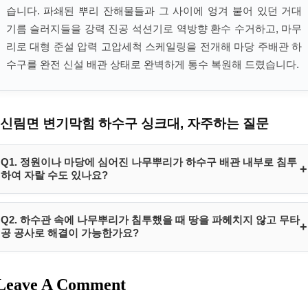
습니다. 파쇄된 뿌리 잔해물들과 그 사이에 엉겨 붙어 있던 거대
기름 슬러지들을 강력 진공 석션기로 역방향 환수 수거하고, 마무
리로 대형 준설 압력 고압세척 스케일링을 전개해 마당 주배관 하
수구를 완전 신설 배관 상태로 완벽하게 통수 복원해 드렸습니다.
신림면 변기막힘 하수구 싱크대, 자주하는 질문
Q1. 정원이나 마당에 심어진 나무뿌리가 하수구 배관 내부로 침투
+
하여 자랄 수도 있나요?
전원주택이나 단독주택의 정원에 심어진 나무들은 가뭄이나 동절기 시
Q2. 하수관 속에 나무뿌리가 침투했을 때 땅을 파헤치지 않고 무타
+
생존을 위해 수분과 영양분이 가득한 매립 하수관 쪽으로 뿌리를 뻗어 나
공 공사로 해결이 가능한가요?
갑니다. 파이프의 미세한 조인트 연결 이음새 틈이나 균열 징후를 발견하
면 실뿌리 형태로 내부에 침투하며, 관 내부에서 하수를 먹고 비약적으로
네, 과거에는 마당 흙과 콘크리트 바닥을 전부 깨부수고 파이프를 교체해
성장해 거대한 나무뿌리 응고 장벽을 형성해 유로를 완전 차단하게 됩니
Leave A Comment
야 했기에 엄청난 공사 비용과 시일이 소요되었습니다. 그러나 하림배관
다. 이는 일반 스프링으로는 절대 뚫을 수 없으며 반드시 특수 체인 커터
은 초정밀 배관 내시경 관측 시스템 하에 특수 가동되는 무타공 절단 공
헤드로 파쇄 컷팅해야 소통됩니다.