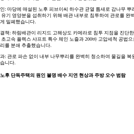
인: 마당에 매설된 노후 피브이씨 하수관 균열 틈새로 감나무 뿌
 유기 영양분을 섭취하기 위해 배관 내부로 침투하여 관로를 완
게 밀폐했습니다.
결책: 하림배관이 리지드 고해상도 카메라로 침투 지점을 진단한
 초고속 플렉스 샤프트 특수 체인 노즐과 200바 고압세척 공법으
리를 분쇄 추출했습니다.
과: 관로 파손 없이 내부 나무뿌리를 완벽히 청소하여 물길을 복
습니다.
. 노후 단독주택의 원인 불명 배수 지연 현상과 주방 오수 범람