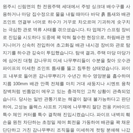
원주시 신림면의 한 전원주택 세대에서 주방 싱크대 배수구를 사
용하거나 마당 집수정으로 물을 내릴 때마다 바닥 흙 틈새와 배관
조인트 연결부 너머로 하수가 거꾸로 차오르며 기괴하게 솟구치
는 극심한 관로 역류 사태를 겪으셨습니다. 타 업체가 스프링 장비
로 진입을 시도하다 도중에 꽉 막혀 철수한 현장으로, 하림배관 엔
지니어가 신속히 전입하여 초고화질 배관 내시경 장비와 관로 탐
지기를 하수관 깊숙이 투입했습니다. 탐색 결과, 주택 마당 마당가
에 심어진 대형 감나무의 미세 나무뿌리들이 수분을 찾아 오수관
파이프의 미세한 조인트 틈새를 뚫고 침투한 상태였습니다. 파이
프 내부로 들어온 감나무뿌리가 수년간 하수 영양분을 흡수하며
지름 100mm 배관 안쪽 전체를 마치 거대 새둥지나 시멘트 융착
장벽처럼 빈틈없이 메우고 있는 충격적인 고착 상황이 관측되었
습니다. 당사는 일반 관통기로는 해결이 절대 불가능하다고 판단
하여, 고성능 플렉스 샤프트 기재에 나무뿌리 절단 전용 카바이드
특수 체인 커터를 특수 결착해 진입시켰습니다. 파이프 내벽의 훼
손을 원천 차단하는 초정밀 제어 회전을 가동하여 배관을 꽉 채운
단단하고 거친 감나무뿌리 조직들을 미세하게 컷팅 분쇄해 나갔