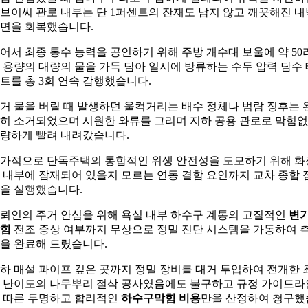
브이씨 관로 내부는 단 1퍼센트의 잔재도 남지 않고 깨끗해진 내
면을 회복했습니다.
어서 최종 통수 능력을 공인하기 위해 주방 개수대 보울에 약 50
 용량의 대량의 물을 가득 담아 일시에 방류하는 수두 압력 담수 
트를 총 3회 연속 감행했습니다.
거 물을 버릴 때 발생하던 울컥거리는 배수 정체나 범람 징후는 
히 소거되었으며 시원한 와류를 그리며 지하 공용 관로로 막힘
량하게 빨려 내려갔습니다.
가적으로 단독주택의 통합적인 위생 안전성을 도모하기 위해 화
 내부에 잠재되어 있을지 모르는 연동 결함 요인까지 교차 종합 
을 실행했습니다.
뢰인의 주거 안심을 위해 욕실 내부 하수구 계통의 고질적인
변
힘
전조 증상 여부까지 무상으로 정밀 진단 시스템을 가동하여 
을 완료해 드렸습니다.
하 매설 파이프 깊은 곳까지 정밀 장비를 대거 투입하여 전개한 
 난이도의 나무뿌리 절삭 공사였음에도 불구하고 규정 가이드라
 따른 투명하고 합리적인
하수구막힘 비용
만을 산정하여 청구했