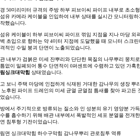
경 50미리미터 규격의 주방 하부 피브이씨 파이프 내부로 초소형
섬유 카메라 케이블을 인입하여 내부 상태를 실시간 모니터링하
작했습니다.
섬유 케이블이 하부 피브이씨 파이프 꺾임 지점을 지나 마당 외
벽 초입으로 향하는 약 4미터 지점에 도달했을 때 모니터 스크린
격적인 수밀 붕괴 단면이 노출되었습니다.
관 내부가 검붉은 미세 잔뿌리와 단단한 목질의 나무뿌리 뭉치로
틈없이 밀폐되어 통수 단면적이 0퍼센트에 수렴하고 있던 가혹
림싱크대막힘
상태였습니다.
고 보니 주택 마당에 인접하게 식재된 거대한 감나무의 생장 뿌
 노후된 파이프 드레인의 미세 균열 균열점 틈새를 찾아 파고든 
었습니다.
방에서 주기적으로 방류되는 질소와 인 성분의 유기 영양분 가
수를 흡수하기 위해 배관 내부에서 폭발적인 세포 분열을 전개한
연 침투형 기전이었습니다.
림면 싱크대막힘 하수구막힘 감나무뿌리 관로침투 역류