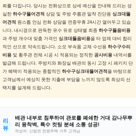
뢰를 다집니다. 당사는 전화상으로 상세 예산을 안내해 드리는 성
실한
하수구뚫어견적
상담 및 주방 주름관 밀착 진단용
싱크대뚫
어견적
원스톱 안심 전화 상담을 연중무휴 24시간 열어두고 있습
니다. 내시경으로 판독한 유수 유로 상태별 최종
하수구뚫음비용
과 주방 개수대 맞춤 가격인
싱크대뚫음비용
을 타 업체 대비 합리
적인 선으로 약속드립니다. 소모 부속품 교체 수선용
하수구수리
비용
및 횡주관 전체 시공 시 적용되는 정직한
공사비용
내역서를
발급해 드립니다. 주방지와 화장실 배관의 동시 고장 시 패키지 단
가 혜택이 적용되는 종합적인
하수구싱크대뚫어견적
을 바탕으로
고객님께서 예상치 못한 지출에 부담을 느끼지 않도록 최상의 선
택지를 설계해 드립니다.
배관 내부로 침투하여 관로를 폐쇄한 거대 감나무뿌
리
리 융착벽, 특수 컷팅 분쇄 소통 성공!
뷰
작성자: 신림면 전원주택 거주 고객님