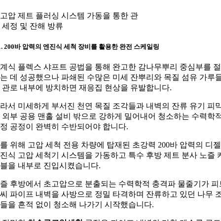
고압 제트 플러싱 시스템 가동을 통한 관
 세정 및 잔해 방류
-1. 200바 압력의 엔진식 세척 장비를 활용한 완전 스케일링
계식 플렉스 샤프트 공법을 통해 완고한 감나무뿌리 중심부를 
는 데 성공했으나 파쇄된 수많은 미세 잔뿌리와 목질 섬유 가루
 관로 내부에 방치하면 재응집 현상을 유발합니다.
라서 미세하게 부서진 천연 목질 조각들과 내벽의 잔류 유기 피
 외부 공용 맨홀 설비 밖으로 강하게 밀어내어 청소하는 수력학
정 공정이 완벽히 수반되어야 합니다.
를 위해 고압 세척 전용 차량에 탑재된 초강력 200바 압력의 디젤
진식 고압 세척기 시스템을 가동하고 특수 후방 제트 분사 노즐 
블을 내부로 진입시켰습니다.
즐 후방에서 초고압으로 분출되는 수력학적 충격파 물줄기가 피
씨 파이프 내벽을 사방으로 정밀 타격하며 잔류하고 있던 나무 
들을 흔적 없이 청소해 나가기 시작했습니다.