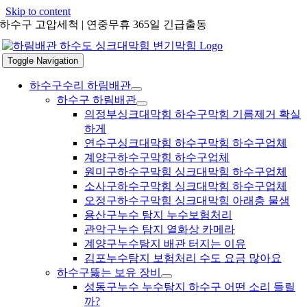
Skip to content
하수구 고압세척 | 연중무휴 365일 긴급출동
Toggle Navigation
하수구수리 하림배관
하수구 하림배관
의정부싱크대막힘 하수구막힘 기름제거 확실
하게
연수구싱크대막힘 하수구막힘 하수구업체
계양구하수구막힘 하수구업체
원미구하수구막힘 싱크대막힘 하수구업체
소사구하수구막힘 싱크대막힘 하수구업체
오정구하수구막힘 싱크대막힘 아래층 물샘
용산구누수 탐지 누수보험처리
관악구누수 탐지 열화상 카메라
계양구누수탐지 배관 터지는 이유
김포누수탐지 보험처리 수도 요금 많아요
하수구뚫는 보유 장비
성동구누수 누수탐지 하수구 어떤 소리 들릴
까?