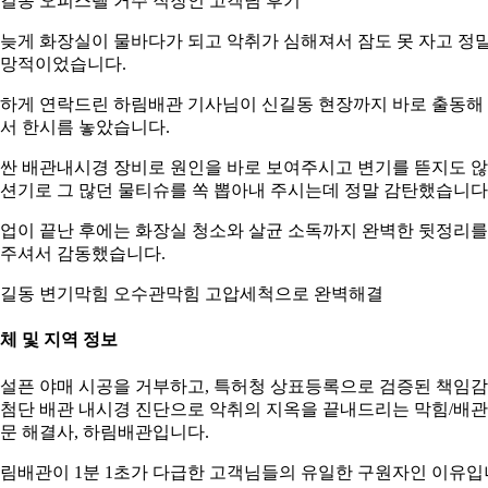
길동 오피스텔 거주 직장인 고객님 후기
늦게 화장실이 물바다가 되고 악취가 심해져서 잠도 못 자고 정
망적이었습니다.
하게 연락드린 하림배관 기사님이 신길동 현장까지 바로 출동해
서 한시름 놓았습니다.
싼 배관내시경 장비로 원인을 바로 보여주시고 변기를 뜯지도 
션기로 그 많던 물티슈를 쏙 뽑아내 주시는데 정말 감탄했습니다
업이 끝난 후에는 화장실 청소와 살균 소독까지 완벽한 뒷정리를
주셔서 감동했습니다.
길동 변기막힘 오수관막힘 고압세척으로 완벽해결
체 및 지역 정보
설픈 야매 시공을 거부하고, 특허청 상표등록으로 검증된 책임
첨단 배관 내시경 진단으로 악취의 지옥을 끝내드리는 막힘/배관
문 해결사, 하림배관입니다.
림배관이 1분 1초가 다급한 고객님들의 유일한 구원자인 이유입