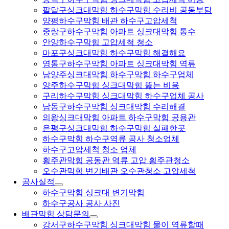
팔달구싱크대막힘 하수구막힘 수리비 공동부담
양평하수구막힘 배관 하수구고압세척
중랑구하수구막힘 아파트 싱크대막힘 통수
안양하수구막힘 고압세척 청소
마포구싱크대막힘 하수구막힘 해결해요
영통구하수구막힘 아파트 싱크대막힘 역류
남양주싱크대막힘 하수구막힘 하수구업체
양주하수구막힘 싱크대막힘 뚫는 비용
구리하수구막힘 싱크대막힘 하수구업체 공사
남동구하수구막힘 싱크대막힘 수리해결
의왕싱크대막힘 아파트 하수구막힘 공용관
은평구싱크대막힘 하수구막힘 실패한곳
하수구막힘 하수구역류 공사 청소업체
하수구고압세척 청소 업체
횡주관막힘 공동관 역류 고압 횡주관청소
오수관막힘 변기배관 오수관청소 고압세척
공사실적
하수구막힘 싱크대 변기막힘
하수구공사 공사 사진
배관막힘 상담문의
강서구하수구막힘 싱크대막힘 물이 역류할때