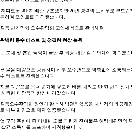
 까다로운 역S자 배관 구조였지만 20년 경력의 노하우로 부드럽
통하며 포인트를 타격했습니다.
길동 변기막힘 오수관막힘 고압세척으로 완벽해결
. 완벽한 통수 테스트 및 청결한 현장 복원
든 분쇄 및 흡입 공정이 끝난 후 최종 배관 검수 단계에 착수했습
.
은 물을 대량으로 방류하며 하부 오수관으로 막힘없이 소통되는
수 테스트를 진행했습니다.
지를 다량으로 뭉쳐 변기에 넣고 레버를 내려도 단 한 번의 정체 
 시원한 파장음과 함께 내려갔습니다.
길동오수관막힘 원인이 완벽히 박멸되었음을 내시경의 깨끗해
로 내부 화면으로 재차 입증했습니다.
업 구역 주변에 튄 미세한 오물 파편과 잔여물은 하림배관만의 
 살균 소독제를 도포하여 세척했습니다.