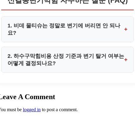
신길동변기막힘 자주하는 질문 (FAQ)
1. 비데 물티슈는 정말로 변기에 버리면 안 되나
+
요?
네, 시판되는 비데 물티슈는 수압이 낮거나 배관의 구배
2. 하수구막힘비용 산정 기준과 변기 탈거 여부는
+
가 좋지 않은 횡주관 구간에서 분해되지 않고 정체됩니
어떻게 결정되나요?
다.
하림배관은 무조건적인 변기 탈거를 지양합니다. 고성능
이것들이 엉겨 붙으면 신길동 오수관막힘 현상을 유발하
배관내시경 장비로 정밀 진단을 먼저 수행한 뒤, 석션이
므로 반드시 휴지통에 따로 버리셔야 배관 폐쇄를 예방할
Leave A Comment
나 샤프트 장비로 해결이 가능하다면 탈거 없이 진행되어
수 있습니다.
비용이 절감됩니다.
You must be
logged in
to post a comment.
배관의 막힘 깊이와 투입 장비에 따라 투명한 정찰제로
책정됩니다.