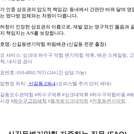
가 인증 상표권의 압도적 책임감: 동네에서 간판만 바꿔 달며 영
는 떴다방 업체와는 차원이 다릅니다.
허청이 인정한 상표권의 이름으로, 재발 없는 영구적인 뚫음과 
지 책임지는 A/S를 보장합니다.
호명: 신길동변기막힘 하림배관 (신길동 전문 출장)
요 서비스: 싱크대 하수구 막힘 변기막힘 역류, 배관 스케일링, 
척, 내시경 검사
표번호: 010-4892-7655 (24시간 상담 가능)
업현장 위치:
신길동 236-4
(오피스텔 주거 단지 세대)
길동오수관막힘 #하수구역류 #싱크대역류 #하수구막힘비용 #
시경 #
하수구고압세척
#
월계동싱크대막힘
#
천호동변기막힘