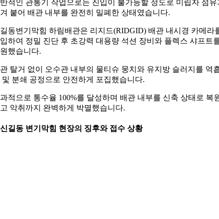
반적인 관통기 작업으로는 진입이 불가능할 정도로 미립자 섬유
겨 붙어 배관 내부를 완전히 밀폐한 상태였습니다.
길동변기막힘 하림배관은 리지드(RIDGID) 배관 내시경 카메라
입하여 정밀 진단 후 초강력 대용량 석션 장비와 플렉스 샤프트
원했습니다.
관 탈거 없이 오수관 내부의 물티슈 뭉치와 유지방 슬러지를 역
 및 분쇄 공정으로 안전하게 포집했습니다.
과적으로 통수율 100%를 달성하며 배관 내부를 신축 상태로 복
고 악취까지 완벽하게 박멸했습니다.
. 신길동 변기막힘 현장의 징후와 접수 상황