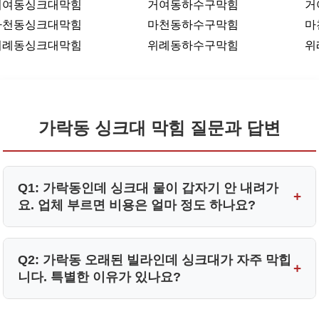
거여동싱크대막힘
거여동하수구막힘
거
마천동싱크대막힘
마천동하수구막힘
마
위례동싱크대막힘
위례동하수구막힘
위
가락동 싱크대 막힘 질문과 답변
Q1: 가락동인데 싱크대 물이 갑자기 안 내려가
+
요. 업체 부르면 비용은 얼마 정도 하나요?
A1: 가락동 지역 싱크대 물막힘은 대부분 배관 내에 쌓인
Q2: 가락동 오래된 빌라인데 싱크대가 자주 막힙
+
기름 슬러지나 음식물 찌꺼기가 원인입니다.
니다. 특별한 이유가 있나요?
물이 전혀 내려가지 않는다면 즉시 사용을 중단하셔야 바