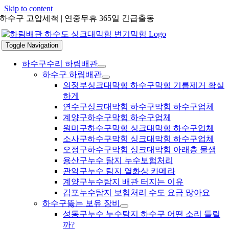
Skip to content
하수구 고압세척 | 연중무휴 365일 긴급출동
Toggle Navigation
하수구수리 하림배관
하수구 하림배관
의정부싱크대막힘 하수구막힘 기름제거 확실
하게
연수구싱크대막힘 하수구막힘 하수구업체
계양구하수구막힘 하수구업체
원미구하수구막힘 싱크대막힘 하수구업체
소사구하수구막힘 싱크대막힘 하수구업체
오정구하수구막힘 싱크대막힘 아래층 물샘
용산구누수 탐지 누수보험처리
관악구누수 탐지 열화상 카메라
계양구누수탐지 배관 터지는 이유
김포누수탐지 보험처리 수도 요금 많아요
하수구뚫는 보유 장비
성동구누수 누수탐지 하수구 어떤 소리 들릴
까?