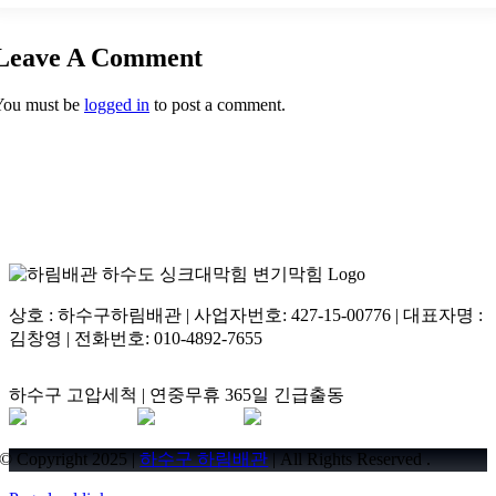
A2: 가락동의 오래된 빌라나 주택은 배관 노후화가 원인
닥 역류 피해를 막을 수 있습니다. 비용은 막힘의 원인과
일 수 있습니다.
작업 난이도에 따라 다릅니다.
Leave A Comment
배관 자체가 오래되어 내부가 부식되거나 찌꺼기가 쉽게
단순하게 뚫리는 경우 X만 원 내외의 기본 비용으로 해결
You must be
logged in
to post a comment.
달라붙는 환경일 수 있고, 특히 예전 배관은 구배(기울기)
되지만, 배관이 깊게 막혔거나 기름때가 심해 전문 석션
가 잘못 설계되어 물이 원활하게 흐르지 못하고 고이는
장비나 고압 세척이 필요하면 비용이 추가될 수 있습니
구간이 있을 수 있습니다.
다.
이런 구조적 문제는 기름때나 이물질이 조금만 쌓여도 쉽
정확한 비용은 가락동 현장 방문 후 무료 점검 및 견적을
게 막힘을 유발합니다.
받아보시는 것이 가장 확실합니다.
상호 : 하수구하림배관 | 사업자번호: 427-15-00776 | 대표자명 :
근본적인 원인을 파악하기 위해 배관 내시경 검사를 받아
김창영 | 전화번호: 010-4892-7655
가락동싱크대막힘 하수구역류 뚫는 업체
보시는 것을 추천합니다.
하수구 고압세척 | 연중무휴 365일 긴급출동
© Copyright 2025 |
하수구 하림배관
| All Rights Reserved .