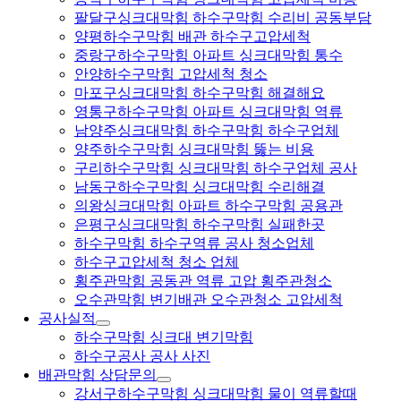
팔달구싱크대막힘 하수구막힘 수리비 공동부담
양평하수구막힘 배관 하수구고압세척
중랑구하수구막힘 아파트 싱크대막힘 통수
안양하수구막힘 고압세척 청소
마포구싱크대막힘 하수구막힘 해결해요
영통구하수구막힘 아파트 싱크대막힘 역류
남양주싱크대막힘 하수구막힘 하수구업체
양주하수구막힘 싱크대막힘 뚫는 비용
구리하수구막힘 싱크대막힘 하수구업체 공사
남동구하수구막힘 싱크대막힘 수리해결
의왕싱크대막힘 아파트 하수구막힘 공용관
은평구싱크대막힘 하수구막힘 실패한곳
하수구막힘 하수구역류 공사 청소업체
하수구고압세척 청소 업체
횡주관막힘 공동관 역류 고압 횡주관청소
오수관막힘 변기배관 오수관청소 고압세척
공사실적
하수구막힘 싱크대 변기막힘
하수구공사 공사 사진
배관막힘 상담문의
강서구하수구막힘 싱크대막힘 물이 역류할때