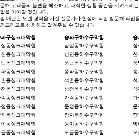
문해 고객들의 불편을 해소하고, 쾌적한 생활 공간을 지켜드리는
할을 이어갈 것입니다.
림 배관은 오랜 경력을 가진 전문가가 현장에 직접 방문해 작업
와드리므로 신뢰하고 맡겨주실 수 있습니다.
송파구싱크대막힘
송파구하수구막힘
송
잠실동싱크대막힘
잠실동하수구막힘
잠
신천동싱크대막힘
신천동하수구막힘
신
풍납동싱크대막힘
풍납동하수구막힘
풍
송파동싱크대막힘
송파동하수구막힘
송
석촌동싱크대막힘
석촌동하수구막힘
석
삼전동싱크대막힘
삼전동하수구막힘
삼
가락동싱크대막힘
가락동하수구막힘
가
문정동싱크대막힘
문정동하수구막힘
문
장지동싱크대막힘
장지동하수구막힘
장
방이동싱크대막힘
방이동하수구막힘
방
오금동싱크대막힘
오금동하수구막힘
오