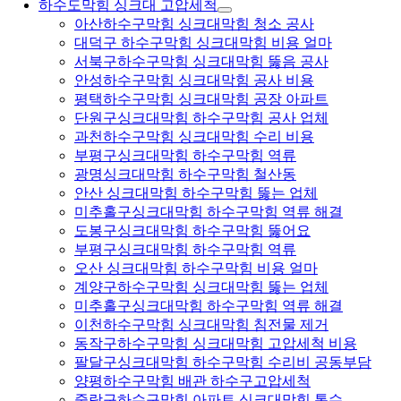
하수도막힘 싱크대 고압세척
아산하수구막힘 싱크대막힘 청소 공사
대덕구 하수구막힘 싱크대막힘 비용 얼마
서북구하수구막힘 싱크대막힘 뚫음 공사
안성하수구막힘 싱크대막힘 공사 비용
평택하수구막힘 싱크대막힘 공장 아파트
단원구싱크대막힘 하수구막힘 공사 업체
과천하수구막힘 싱크대막힘 수리 비용
부평구싱크대막힘 하수구막힘 역류
광명싱크대막힘 하수구막힘 철산동
안산 싱크대막힘 하수구막힘 뚫는 업체
미추홀구싱크대막힘 하수구막힘 역류 해결
도봉구싱크대막힘 하수구막힘 뚫어요
부평구싱크대막힘 하수구막힘 역류
오산 싱크대막힘 하수구막힘 비용 얼마
계양구하수구막힘 싱크대막힘 뚫는 업체
미추홀구싱크대막힘 하수구막힘 역류 해결
이천하수구막힘 싱크대막힘 침전물 제거
동작구하수구막힘 싱크대막힘 고압세척 비용
팔달구싱크대막힘 하수구막힘 수리비 공동부담
양평하수구막힘 배관 하수구고압세척
중랑구하수구막힘 아파트 싱크대막힘 통수