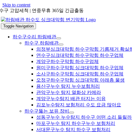
Skip to content
수구 고압세척 | 연중무휴 365일 긴급출동
Toggle Navigation
하수구수리 하림배관
하수구 하림배관
의정부싱크대막힘 하수구막힘 기름제거 확실
연수구싱크대막힘 하수구막힘 하수구업체
계양구하수구막힘 하수구업체
원미구하수구막힘 싱크대막힘 하수구업체
소사구하수구막힘 싱크대막힘 하수구업체
오정구하수구막힘 싱크대막힘 아래층 물샘
용산구누수 탐지 누수보험처리
관악구누수 탐지 열화상 카메라
계양구누수탐지 배관 터지는 이유
김포누수탐지 보험처리 수도 요금 많아요
하수구뚫는 보유 장비
성동구누수 누수탐지 하수구 어떤 소리 들릴까
마포구누수 탐지 하수구누수 보험처리
서대문구누수 탐지 하수구 보험처리