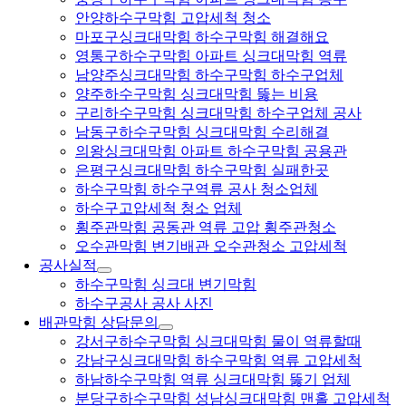
안양하수구막힘 고압세척 청소
마포구싱크대막힘 하수구막힘 해결해요
영통구하수구막힘 아파트 싱크대막힘 역류
남양주싱크대막힘 하수구막힘 하수구업체
양주하수구막힘 싱크대막힘 뚫는 비용
구리하수구막힘 싱크대막힘 하수구업체 공사
남동구하수구막힘 싱크대막힘 수리해결
의왕싱크대막힘 아파트 하수구막힘 공용관
은평구싱크대막힘 하수구막힘 실패한곳
하수구막힘 하수구역류 공사 청소업체
하수구고압세척 청소 업체
횡주관막힘 공동관 역류 고압 횡주관청소
오수관막힘 변기배관 오수관청소 고압세척
공사실적
하수구막힘 싱크대 변기막힘
하수구공사 공사 사진
배관막힘 상담문의
강서구하수구막힘 싱크대막힘 물이 역류할때
강남구싱크대막힘 하수구막힘 역류 고압세척
하남하수구막힘 역류 싱크대막힘 뚫기 업체
분당구하수구막힘 성남싱크대막힘 맨홀 고압세척