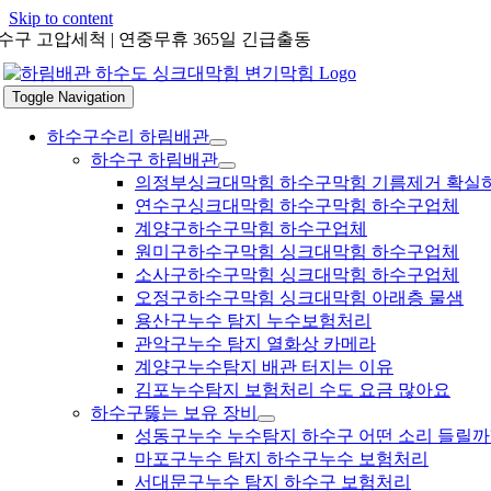
Skip to content
수구 고압세척 | 연중무휴 365일 긴급출동
Toggle Navigation
하수구수리 하림배관
하수구 하림배관
의정부싱크대막힘 하수구막힘 기름제거 확실
연수구싱크대막힘 하수구막힘 하수구업체
계양구하수구막힘 하수구업체
원미구하수구막힘 싱크대막힘 하수구업체
소사구하수구막힘 싱크대막힘 하수구업체
오정구하수구막힘 싱크대막힘 아래층 물샘
용산구누수 탐지 누수보험처리
관악구누수 탐지 열화상 카메라
계양구누수탐지 배관 터지는 이유
김포누수탐지 보험처리 수도 요금 많아요
하수구뚫는 보유 장비
성동구누수 누수탐지 하수구 어떤 소리 들릴까
마포구누수 탐지 하수구누수 보험처리
서대문구누수 탐지 하수구 보험처리