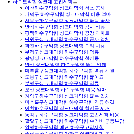
하수도막힘 싱크대 고압세척
아산하수구막힘 싱크대막힘 청소 공사
대덕구 하수구막힘 싱크대막힘 비용 얼마
서북구하수구막힘 싱크대막힘 뚫음 공사
안성하수구막힘 싱크대막힘 공사 비용
평택하수구막힘 싱크대막힘 공장 아파트
단원구싱크대막힘 하수구막힘 공사 업체
과천하수구막힘 싱크대막힘 수리 비용
부평구싱크대막힘 하수구막힘 역류
광명싱크대막힘 하수구막힘 철산동
안산 싱크대막힘 하수구막힘 뚫는 업체
미추홀구싱크대막힘 하수구막힘 역류 해결
도봉구싱크대막힘 하수구막힘 뚫어요
부평구싱크대막힘 하수구막힘 역류
오산 싱크대막힘 하수구막힘 비용 얼마
계양구하수구막힘 싱크대막힘 뚫는 업체
미추홀구싱크대막힘 하수구막힘 역류 해결
이천하수구막힘 싱크대막힘 침전물 제거
동작구하수구막힘 싱크대막힘 고압세척 비용
팔달구싱크대막힘 하수구막힘 수리비 공동부담
양평하수구막힘 배관 하수구고압세척
중랑구하수구막힘 아파트 싱크대막힘 통수