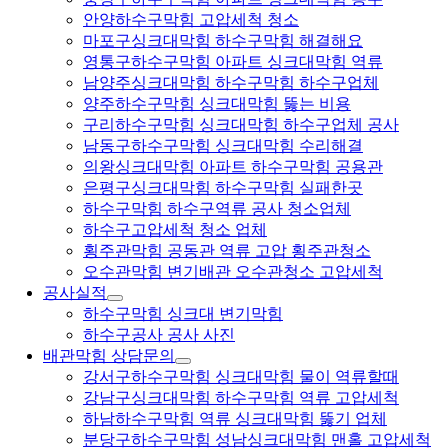
안양하수구막힘 고압세척 청소
마포구싱크대막힘 하수구막힘 해결해요
영통구하수구막힘 아파트 싱크대막힘 역류
남양주싱크대막힘 하수구막힘 하수구업체
양주하수구막힘 싱크대막힘 뚫는 비용
구리하수구막힘 싱크대막힘 하수구업체 공사
남동구하수구막힘 싱크대막힘 수리해결
의왕싱크대막힘 아파트 하수구막힘 공용관
은평구싱크대막힘 하수구막힘 실패한곳
하수구막힘 하수구역류 공사 청소업체
하수구고압세척 청소 업체
횡주관막힘 공동관 역류 고압 횡주관청소
오수관막힘 변기배관 오수관청소 고압세척
공사실적
하수구막힘 싱크대 변기막힘
하수구공사 공사 사진
배관막힘 상담문의
강서구하수구막힘 싱크대막힘 물이 역류할때
강남구싱크대막힘 하수구막힘 역류 고압세척
하남하수구막힘 역류 싱크대막힘 뚫기 업체
분당구하수구막힘 성남싱크대막힘 맨홀 고압세척