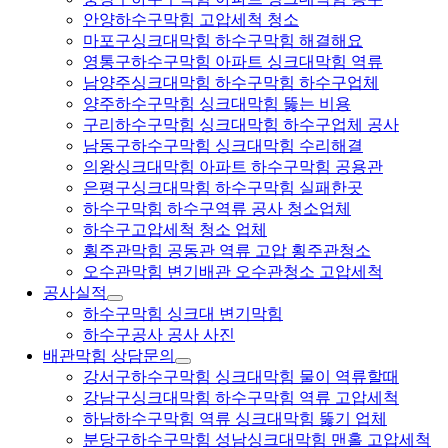
안양하수구막힘 고압세척 청소
마포구싱크대막힘 하수구막힘 해결해요
영통구하수구막힘 아파트 싱크대막힘 역류
남양주싱크대막힘 하수구막힘 하수구업체
양주하수구막힘 싱크대막힘 뚫는 비용
구리하수구막힘 싱크대막힘 하수구업체 공사
남동구하수구막힘 싱크대막힘 수리해결
의왕싱크대막힘 아파트 하수구막힘 공용관
은평구싱크대막힘 하수구막힘 실패한곳
하수구막힘 하수구역류 공사 청소업체
하수구고압세척 청소 업체
횡주관막힘 공동관 역류 고압 횡주관청소
오수관막힘 변기배관 오수관청소 고압세척
공사실적
하수구막힘 싱크대 변기막힘
하수구공사 공사 사진
배관막힘 상담문의
강서구하수구막힘 싱크대막힘 물이 역류할때
강남구싱크대막힘 하수구막힘 역류 고압세척
하남하수구막힘 역류 싱크대막힘 뚫기 업체
분당구하수구막힘 성남싱크대막힘 맨홀 고압세척