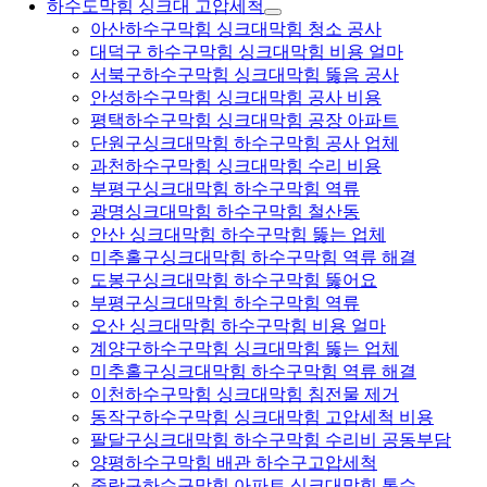
하수도막힘 싱크대 고압세척
아산하수구막힘 싱크대막힘 청소 공사
대덕구 하수구막힘 싱크대막힘 비용 얼마
서북구하수구막힘 싱크대막힘 뚫음 공사
안성하수구막힘 싱크대막힘 공사 비용
평택하수구막힘 싱크대막힘 공장 아파트
단원구싱크대막힘 하수구막힘 공사 업체
과천하수구막힘 싱크대막힘 수리 비용
부평구싱크대막힘 하수구막힘 역류
광명싱크대막힘 하수구막힘 철산동
안산 싱크대막힘 하수구막힘 뚫는 업체
미추홀구싱크대막힘 하수구막힘 역류 해결
도봉구싱크대막힘 하수구막힘 뚫어요
부평구싱크대막힘 하수구막힘 역류
오산 싱크대막힘 하수구막힘 비용 얼마
계양구하수구막힘 싱크대막힘 뚫는 업체
미추홀구싱크대막힘 하수구막힘 역류 해결
이천하수구막힘 싱크대막힘 침전물 제거
동작구하수구막힘 싱크대막힘 고압세척 비용
팔달구싱크대막힘 하수구막힘 수리비 공동부담
양평하수구막힘 배관 하수구고압세척
중랑구하수구막힘 아파트 싱크대막힘 통수