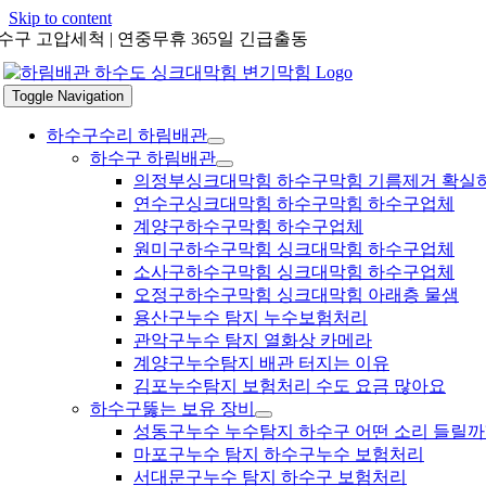
Skip to content
수구 고압세척 | 연중무휴 365일 긴급출동
Toggle Navigation
하수구수리 하림배관
하수구 하림배관
의정부싱크대막힘 하수구막힘 기름제거 확실
연수구싱크대막힘 하수구막힘 하수구업체
계양구하수구막힘 하수구업체
원미구하수구막힘 싱크대막힘 하수구업체
소사구하수구막힘 싱크대막힘 하수구업체
오정구하수구막힘 싱크대막힘 아래층 물샘
용산구누수 탐지 누수보험처리
관악구누수 탐지 열화상 카메라
계양구누수탐지 배관 터지는 이유
김포누수탐지 보험처리 수도 요금 많아요
하수구뚫는 보유 장비
성동구누수 누수탐지 하수구 어떤 소리 들릴까
마포구누수 탐지 하수구누수 보험처리
서대문구누수 탐지 하수구 보험처리