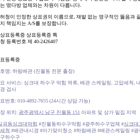
는 떴다방 업체와는 차원이 다릅니다.
허청이 인정한 상표권의 이름으로, 재발 없는 영구적인 뚫음과 
지 책임지는 A/S를 보장합니다.
표등록증
호명: 하림배관 (진월동 전문 출장)
요 서비스: 싱크대 하수구 막힘 역류, 배관 스케일링, 고압세척, 
경 검사
표번호: 010-4892-7655 (24시간 상담 가능)
장 위치:
광주광역시 남구 진월동 151
아파트 및 상가 밀집 지역
일곡동싱크대막힘
#진월동하수구막힘 #광주하수구업체 #
싱크대
세척
#배관내시경 #아기맞이청소 #하림배관 #배관스케일링 #광
구하수구