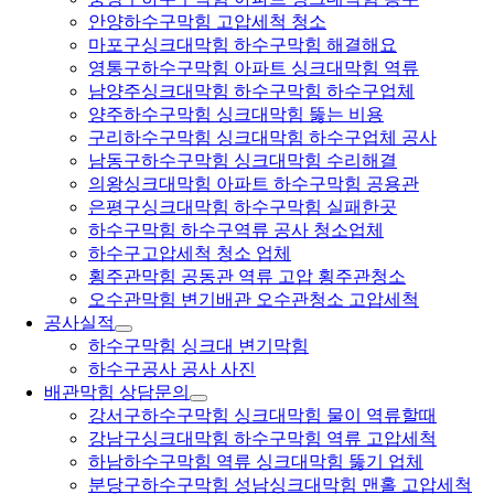
안양하수구막힘 고압세척 청소
마포구싱크대막힘 하수구막힘 해결해요
영통구하수구막힘 아파트 싱크대막힘 역류
남양주싱크대막힘 하수구막힘 하수구업체
양주하수구막힘 싱크대막힘 뚫는 비용
구리하수구막힘 싱크대막힘 하수구업체 공사
남동구하수구막힘 싱크대막힘 수리해결
의왕싱크대막힘 아파트 하수구막힘 공용관
은평구싱크대막힘 하수구막힘 실패한곳
하수구막힘 하수구역류 공사 청소업체
하수구고압세척 청소 업체
횡주관막힘 공동관 역류 고압 횡주관청소
오수관막힘 변기배관 오수관청소 고압세척
공사실적
하수구막힘 싱크대 변기막힘
하수구공사 공사 사진
배관막힘 상담문의
강서구하수구막힘 싱크대막힘 물이 역류할때
강남구싱크대막힘 하수구막힘 역류 고압세척
하남하수구막힘 역류 싱크대막힘 뚫기 업체
분당구하수구막힘 성남싱크대막힘 맨홀 고압세척