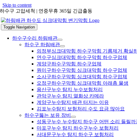
Skip to content
하수구 고압세척 | 연중무휴 365일 긴급출동
Toggle Navigation
하수구수리 하림배관
하수구 하림배관
의정부싱크대막힘 하수구막힘 기름제거 확실
연수구싱크대막힘 하수구막힘 하수구업체
계양구하수구막힘 하수구업체
원미구하수구막힘 싱크대막힘 하수구업체
소사구하수구막힘 싱크대막힘 하수구업체
오정구하수구막힘 싱크대막힘 아래층 물샘
용산구누수 탐지 누수보험처리
관악구누수 탐지 열화상 카메라
계양구누수탐지 배관 터지는 이유
김포누수탐지 보험처리 수도 요금 많아요
하수구뚫는 보유 장비
성동구누수 누수탐지 하수구 어떤 소리 들릴까
마포구누수 탐지 하수구누수 보험처리
서대문구누수 탐지 하수구 보험처리