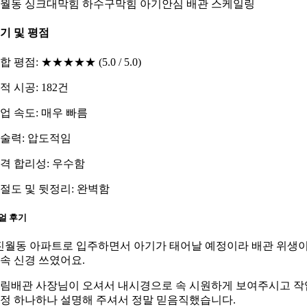
월동 싱크대막힘 하수구막힘 아기안심 배관 스케일링
기 및 평점
합 평점: ★★★★★ (5.0 / 5.0)
적 시공: 182건
업 속도: 매우 빠름
술력: 압도적임
격 합리성: 우수함
절도 및 뒷정리: 완벽함
얼 후기
진월동 아파트로 입주하면서 아기가 태어날 예정이라 배관 위생
속 신경 쓰였어요.
림배관 사장님이 오셔서 내시경으로 속 시원하게 보여주시고 작
정 하나하나 설명해 주셔서 정말 믿음직했습니다.