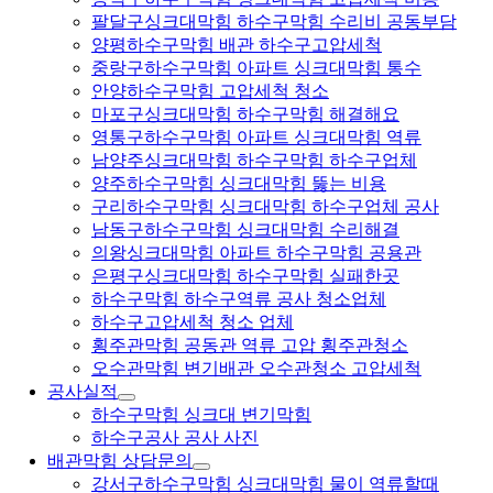
팔달구싱크대막힘 하수구막힘 수리비 공동부담
양평하수구막힘 배관 하수구고압세척
중랑구하수구막힘 아파트 싱크대막힘 통수
안양하수구막힘 고압세척 청소
마포구싱크대막힘 하수구막힘 해결해요
영통구하수구막힘 아파트 싱크대막힘 역류
남양주싱크대막힘 하수구막힘 하수구업체
양주하수구막힘 싱크대막힘 뚫는 비용
구리하수구막힘 싱크대막힘 하수구업체 공사
남동구하수구막힘 싱크대막힘 수리해결
의왕싱크대막힘 아파트 하수구막힘 공용관
은평구싱크대막힘 하수구막힘 실패한곳
하수구막힘 하수구역류 공사 청소업체
하수구고압세척 청소 업체
횡주관막힘 공동관 역류 고압 횡주관청소
오수관막힘 변기배관 오수관청소 고압세척
공사실적
하수구막힘 싱크대 변기막힘
하수구공사 공사 사진
배관막힘 상담문의
강서구하수구막힘 싱크대막힘 물이 역류할때