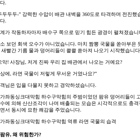
다.
두두두두-” 강력한 수압이 배관 내벽을 360도로 타격하며 전진했
다.
계가 작동하자마자 배수구 쪽으로 믿기 힘든 광경이 펼쳐졌습니
소 보던 회색 오수가 아니었습니다. 마치 짬뽕 국물을 쏟아부은 
 새빨간 기름 물과 덩어리들이 콸콸 쏟아져 나오기 시작했습니다
으악! 사장님, 저게 진짜 우리 집 배관에서 나오는 거예요?
상에, 라면 국물이 저렇게 무서운 거였나요?”
객님은 입을 다물지 못하고 경악하셨습니다.
가좌동싱크대막힘 하수구막힘의 주범이었던 팜유 덩어리들이 
수에 의해 산산조각이 나며 배출되는 모습은 시각적으로도 충격
면서 동시에 묘한 쾌감을 주었습니다.
가좌동싱크대막힘 하수구막힘 역류 라면 국물의 습격
. 팜유, 왜 위험한가?