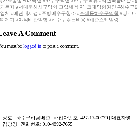
북가좌동싱크대막힘 #하수구막힘 #하수구역류 #라면국물배관 #
기름때 #
서대문하사구막힘 고압세척
#싱크대막힘원인 #하수구
업체 #배관내시경 #주방배수구청소 #
수색동하수구막힘
#싱크
때제거 #야식배관막힘 #하수구뚫는비용 #배관스케일링
Leave A Comment
You must be
logged in
to post a comment.
상호 : 하수구하림배관 | 사업자번호: 427-15-00776 | 대표자명 :
김창영 | 전화번호: 010-4892-7655