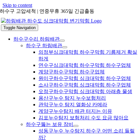
Skip to content
하수구 고압세척 | 연중무휴 365일 긴급출동
Toggle Navigation
하수구수리 하림배관
하수구 하림배관
의정부싱크대막힘 하수구막힘 기름제거 확실
하게
연수구싱크대막힘 하수구막힘 하수구업체
계양구하수구막힘 하수구업체
원미구하수구막힘 싱크대막힘 하수구업체
소사구하수구막힘 싱크대막힘 하수구업체
오정구하수구막힘 싱크대막힘 아래층 물샘
용산구누수 탐지 누수보험처리
관악구누수 탐지 열화상 카메라
계양구누수탐지 배관 터지는 이유
김포누수탐지 보험처리 수도 요금 많아요
하수구뚫는 보유 장비
성동구누수 누수탐지 하수구 어떤 소리 들릴
까?