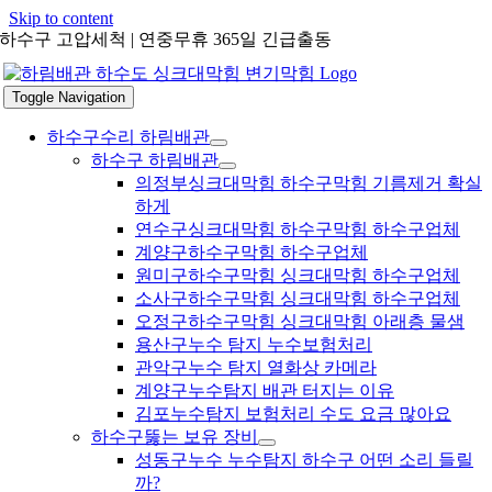
Skip to content
하수구 고압세척 | 연중무휴 365일 긴급출동
Toggle Navigation
하수구수리 하림배관
하수구 하림배관
의정부싱크대막힘 하수구막힘 기름제거 확실
하게
연수구싱크대막힘 하수구막힘 하수구업체
계양구하수구막힘 하수구업체
원미구하수구막힘 싱크대막힘 하수구업체
소사구하수구막힘 싱크대막힘 하수구업체
오정구하수구막힘 싱크대막힘 아래층 물샘
용산구누수 탐지 누수보험처리
관악구누수 탐지 열화상 카메라
계양구누수탐지 배관 터지는 이유
김포누수탐지 보험처리 수도 요금 많아요
하수구뚫는 보유 장비
성동구누수 누수탐지 하수구 어떤 소리 들릴
까?