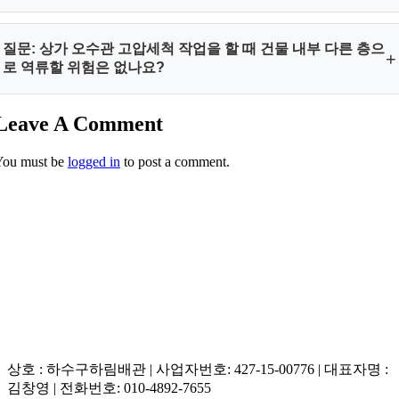
답변: 치과용 석고 가루 성분은 물과 반응하여 화학적으로 경화
질문: 상가 오수관 고압세척 작업을 할 때 건물 내부 다른 층으
+
되는 불용성 석회 물질이므로 시중에서 파는 일반 염산이나 배
로 역류할 위험은 없나요?
관 세척 약품으로는 절대 녹지 않습니다. 오히려 약품이 배관을
부식시킬 수 있으므로 플렉스 샤프트나 고압세척기 체인 노즐
Leave A Comment
답변: 하림배관은 시공 전 배관내시경 카메라를 진입시켜 관로
을 이용해 물리적으로 깎아내는 스케일링 시공을 받아야 합니
의 구조와 경사도 및 막힘 지점을 과학적으로 파악합니다. 잔해
다.
You must be
logged in
to post a comment.
물이 하류로 밀려가 2차 막힘을 유발하지 않도록 고성능 석션기
로 흡입하며 정밀하게 압력을 제어하기 때문에 다른 세대로 역
류할 위험이 전혀 없이 안전합니다.
상호 : 하수구하림배관 | 사업자번호: 427-15-00776 | 대표자명 :
김창영 | 전화번호: 010-4892-7655