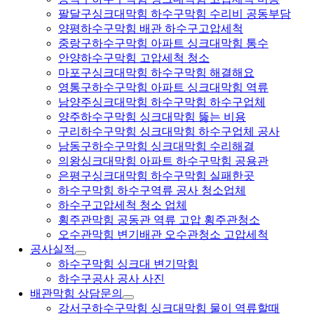
팔달구싱크대막힘 하수구막힘 수리비 공동부담
양평하수구막힘 배관 하수구고압세척
중랑구하수구막힘 아파트 싱크대막힘 통수
안양하수구막힘 고압세척 청소
마포구싱크대막힘 하수구막힘 해결해요
영통구하수구막힘 아파트 싱크대막힘 역류
남양주싱크대막힘 하수구막힘 하수구업체
양주하수구막힘 싱크대막힘 뚫는 비용
구리하수구막힘 싱크대막힘 하수구업체 공사
남동구하수구막힘 싱크대막힘 수리해결
의왕싱크대막힘 아파트 하수구막힘 공용관
은평구싱크대막힘 하수구막힘 실패한곳
하수구막힘 하수구역류 공사 청소업체
하수구고압세척 청소 업체
횡주관막힘 공동관 역류 고압 횡주관청소
오수관막힘 변기배관 오수관청소 고압세척
공사실적
하수구막힘 싱크대 변기막힘
하수구공사 공사 사진
배관막힘 상담문의
강서구하수구막힘 싱크대막힘 물이 역류할때