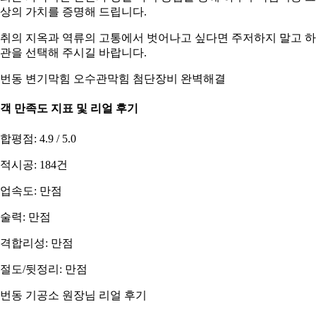
상의 가치를 증명해 드립니다.
취의 지옥과 역류의 고통에서 벗어나고 싶다면 주저하지 말고 
관을 선택해 주시길 바랍니다.
번동 변기막힘 오수관막힘 첨단장비 완벽해결
객 만족도 지표 및 리얼 후기
합평점: 4.9 / 5.0
적시공: 184건
업속도: 만점
술력: 만점
격합리성: 만점
절도/뒷정리: 만점
번동 기공소 원장님 리얼 후기