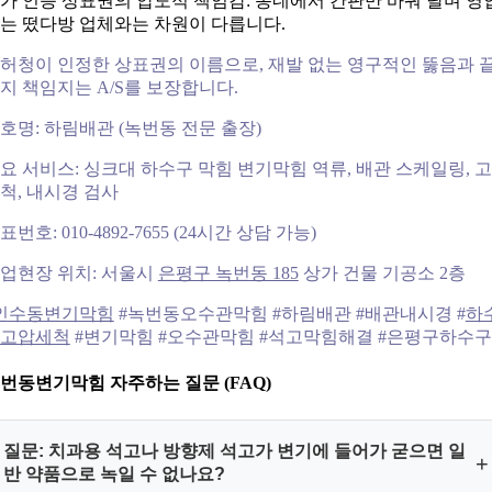
가 인증 상표권의 압도적 책임감: 동네에서 간판만 바꿔 달며 영
는 떴다방 업체와는 차원이 다릅니다.
허청이 인정한 상표권의 이름으로, 재발 없는 영구적인 뚫음과 
지 책임지는 A/S를 보장합니다.
호명: 하림배관 (녹번동 전문 출장)
요 서비스: 싱크대 하수구 막힘 변기막힘 역류, 배관 스케일링, 
척, 내시경 검사
표번호: 010-4892-7655 (24시간 상담 가능)
업현장 위치: 서울시
은평구 녹번동 185
상가 건물 기공소 2층
인수동변기막힘
#녹번동오수관막힘 #하림배관 #배관내시경 #
하
고압세척
#변기막힘 #오수관막힘 #석고막힘해결 #은평구하수구
번동변기막힘 자주하는 질문 (FAQ)
질문: 치과용 석고나 방향제 석고가 변기에 들어가 굳으면 일
+
반 약품으로 녹일 수 없나요?