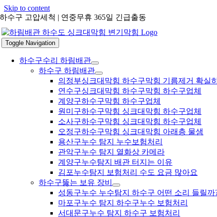
Skip to content
하수구 고압세척 | 연중무휴 365일 긴급출동
Toggle Navigation
하수구수리 하림배관
하수구 하림배관
의정부싱크대막힘 하수구막힘 기름제거 확실
연수구싱크대막힘 하수구막힘 하수구업체
계양구하수구막힘 하수구업체
원미구하수구막힘 싱크대막힘 하수구업체
소사구하수구막힘 싱크대막힘 하수구업체
오정구하수구막힘 싱크대막힘 아래층 물샘
용산구누수 탐지 누수보험처리
관악구누수 탐지 열화상 카메라
계양구누수탐지 배관 터지는 이유
김포누수탐지 보험처리 수도 요금 많아요
하수구뚫는 보유 장비
성동구누수 누수탐지 하수구 어떤 소리 들릴까
마포구누수 탐지 하수구누수 보험처리
서대문구누수 탐지 하수구 보험처리