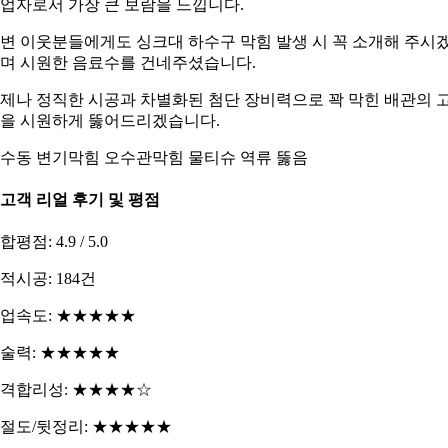
업자로서 가장 큰 보람을 느낍니다.
변 이웃분들에게도 싱크대 하수구 막힘 발생 시 꼭 소개해 주시
며 시원한 음료수를 건네주셨습니다.
제나 정직한 시공과 차별화된 첨단 장비력으로 꽉 막힌 배관의 
을 시원하게 뚫어드리겠습니다.
수동 변기막힘 오수관막힘 물티슈 역류 뚫음
. 고객 리얼 후기 및 평점
합평점: 4.9 / 5.0
적시공: 184건
업속도: ★★★★★
술력: ★★★★★
격합리성: ★★★★☆
절도/뒷정리: ★★★★★