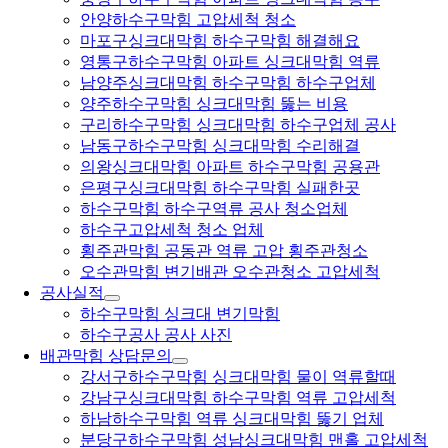
안양하수구막힘 고압세척 청소
마포구싱크대막힘 하수구막힘 해결해요
영통구하수구막힘 아파트 싱크대막힘 역류
남양주싱크대막힘 하수구막힘 하수구업체
양주하수구막힘 싱크대막힘 뚫는 비용
구리하수구막힘 싱크대막힘 하수구업체 공사
남동구하수구막힘 싱크대막힘 수리해결
의왕싱크대막힘 아파트 하수구막힘 공용관
은평구싱크대막힘 하수구막힘 실패한곳
하수구막힘 하수구역류 공사 청소업체
하수구고압세척 청소 업체
횡주관막힘 공동관 역류 고압 횡주관청소
오수관막힘 변기배관 오수관청소 고압세척
공사실적
하수구막힘 싱크대 변기막힘
하수구공사 공사 사진
배관막힘 상담문의
강서구하수구막힘 싱크대막힘 물이 역류할때
강남구싱크대막힘 하수구막힘 역류 고압세척
하남하수구막힘 역류 싱크대막힘 뚫기 업체
분당구하수구막힘 성남싱크대막힘 맨홀 고압세척