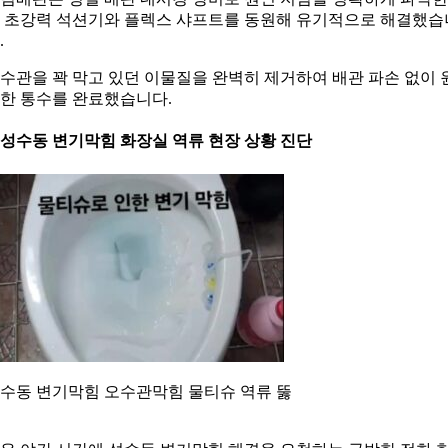
 초강력 석션기와 플렉스 샤프트를 동원해 유기적으로 해결했습
.
수관을 꽉 막고 있던 이물질을 완벽히 제거하여 배관 파손 없이 
한 통수를 완료했습니다.
. 성수동 변기막힘 화장실 역류 현장 상황 진단
수동 변기막힘 오수관막힘 물티슈 역류 뚫