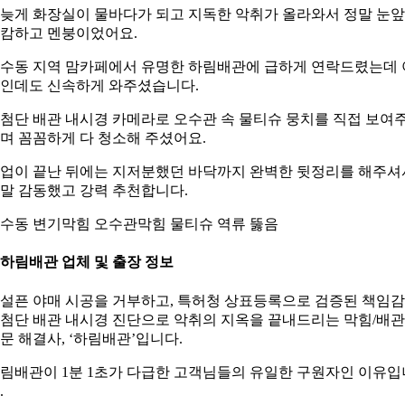
늦게 화장실이 물바다가 되고 지독한 악취가 올라와서 정말 눈
캄하고 멘붕이었어요.
수동 지역 맘카페에서 유명한 하림배관에 급하게 연락드렸는데 
인데도 신속하게 와주셨습니다.
첨단 배관 내시경 카메라로 오수관 속 물티슈 뭉치를 직접 보여
며 꼼꼼하게 다 청소해 주셨어요.
업이 끝난 뒤에는 지저분했던 바닥까지 완벽한 뒷정리를 해주셔
말 감동했고 강력 추천합니다.
수동 변기막힘 오수관막힘 물티슈 역류 뚫음
. 하림배관 업체 및 출장 정보
설픈 야매 시공을 거부하고, 특허청 상표등록으로 검증된 책임
첨단 배관 내시경 진단으로 악취의 지옥을 끝내드리는 막힘/배관
문 해결사, ‘하림배관’입니다.
림배관이 1분 1초가 다급한 고객님들의 유일한 구원자인 이유입
.