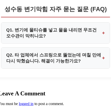
성수동 변기막힘 자주 묻는 질문 (FAQ)
Q1. 변기에 물티슈를 넣고 물을 내리면 무조건
+
오수관이 막히나요?
A1. 네, 시중의 물티슈는 물에 녹지 않는 폴리에스테르 성
Q2. 타 업체에서 스프링으로 뚫었는데 며칠 만에
+
분이 포함되어 있어 배관 내부의 거친 단면이나 석회 물
다시 막혔습니다. 해결이 가능한가요?
질에 쉽게 걸립니다.
A2. 단순 스프링 장비는 이물질에 구멍만 뚫고 지나가기
이것들이 겹겹이 쌓이면 거대한 유기물 뭉치를 형성하여
때문에 유지방이나 석회가 남아있으면 금방 다시 막힙니
성수동 오수관막힘 같은 심각한 공용 배관 역류 문제를
서울 성동구 성수동 1가 222
다.
유발하므로 절대 변기에 버리시면 안 됩니다.
Leave A Comment
하림배관은 정밀 배관내시경 장비로 내부를 보며 플렉스
You must be
logged in
to post a comment.
샤프트와 흡입 장비로 이물질을 원천 제거하므로 완벽한