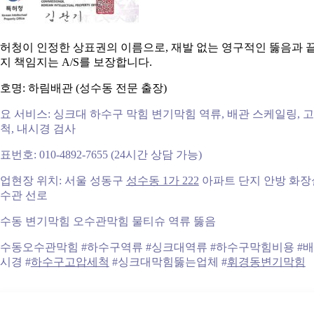
허청이 인정한 상표권의 이름으로, 재발 없는 영구적인 뚫음과 
지 책임지는 A/S를 보장합니다.
호명: 하림배관 (성수동 전문 출장)
요 서비스: 싱크대 하수구 막힘 변기막힘 역류, 배관 스케일링, 
척, 내시경 검사
표번호: 010-4892-7655 (24시간 상담 가능)
업현장 위치: 서울 성동구
성수동 1가 222
아파트 단지 안방 화장
수관 선로
수동 변기막힘 오수관막힘 물티슈 역류 뚫음
수동오수관막힘 #하수구역류 #싱크대역류 #하수구막힘비용 #
시경 #
하수구고압세척
#싱크대막힘뚫는업체 #
휘경동변기막힘