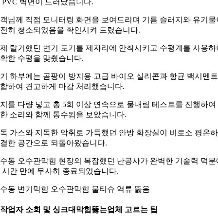
 PVC 벽면이 드러났습니다.
객님께 직접 모니터링 화면을 보여드리며 기름 슬러지와 유기물
전히 청소되었음을 확인시켜 드렸습니다.
제 탈거했던 변기 도기를 제자리에 안착시키고 수평계를 사용하
확한 수평을 맞췄습니다.
기 하부에는 곰팡이 방지용 고급 바이오 실리콘과 항균 백시멘
합하여 견고하게 마감 처리했습니다.
지를 다량 넣고 총 5회 이상 연속으로 물내림 테스트를 진행하여
한 소리와 함께 통수됨을 보았습니다.
독 가스와 지독한 악취로 가득했던 안방 화장실이 비로소 평온
결한 공간으로 되돌아왔습니다.
수동 오수관막힘 현장의 복잡했던 난공사가 완벽한 기술력 덕분
 시간 만에 무사히 종료되었습니다.
수동 변기막힘 오수관막힘 물티슈 역류 뚫음
. 작업자 소회 및 싱크대막힘뚫는업체 고르는 팁