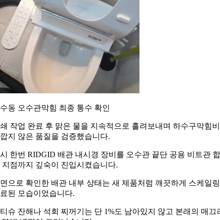
수동 오수관막힘 최종 통수 확인
쇄 작업 완료 후 맑은 물을 지속적으로 흘려보내며 하수구막힘
깝지 않은 품질을 검증했습니다.
시 한번 RIDGID 배관 내시경 장비를 오수관 끝단 공용 비트관 
 지점까지 깊숙이 진입시켰습니다.
면으로 확인한 배관 내부 상태는 새 제품처럼 깨끗하게 스케일
료된 모습이었습니다.
티슈 잔해나 석회 찌꺼기는 단 1%도 남아있지 않고 본래의 매끄