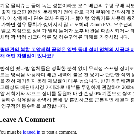
기용 물티슈는 물에 녹는 성분이라도 오수 배관의 수평 구배 각
 좋지 않으면 완전히 분해되기 전에 관로 곡각 부위에 안착하게 
다. 이 상황에서 단순 철사 관통기나 뚫어뻥 압축기를 사용해 충
 가하면 섬유 뭉치가 찢어지지 않고 오히려 75mm PVC 오수관의 
 엘보 지점으로 장비가 밀려 들어가 노후 배관을 파손시키거나 
처럼 꽉 박혀 싱크대역류 및 하수구역류 피해를 가중시킵니다.
림배관의 복합 고압세척 공정은 일반 동네 설비 업체의 시공과 
해 어떤 차별점이 있나요?
반적인 떴다방 업체들은 정확한 분석 없이 무작정 스프링 장비로
르는 방식을 사용하여 배관 내벽에 붙은 천 뭉치나 단단한 석회 
을 전혀 제거하지 못해 재발률이 매우 높습니다. 반면 하림배관
고해상도 배관내시경 카메라로 내부를 투명하게 관찰하며 200ba
압 세척기와 샤프트 장비를 동원해 배관 손상 0% 기준으로 쌓여
 물티슈 섬유질을 완벽히 분쇄 및 흡입하므로 근본적인 해결과 
 영구적인 통수력을 보장합니다.
Leave A Comment
You must be
logged in
to post a comment.