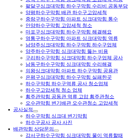
팔달구싱크대막힘 하수구막힘 수리비 공동부담
양평하수구막힘 배관 하수구고압세척
중랑구하수구막힘 아파트 싱크대막힘 통수
안양하수구막힘 고압세척 청소
마포구싱크대막힘 하수구막힘 해결해요
영통구하수구막힘 아파트 싱크대막힘 역류
남양주싱크대막힘 하수구막힘 하수구업체
양주하수구막힘 싱크대막힘 뚫는 비용
구리하수구막힘 싱크대막힘 하수구업체 공사
남동구하수구막힘 싱크대막힘 수리해결
의왕싱크대막힘 아파트 하수구막힘 공용관
은평구싱크대막힘 하수구막힘 실패한곳
하수구막힘 하수구역류 공사 청소업체
하수구고압세척 청소 업체
횡주관막힘 공동관 역류 고압 횡주관청소
오수관막힘 변기배관 오수관청소 고압세척
공사실적
하수구막힘 싱크대 변기막힘
하수구공사 공사 사진
배관막힘 상담문의
강서구하수구막힘 싱크대막힘 물이 역류할때