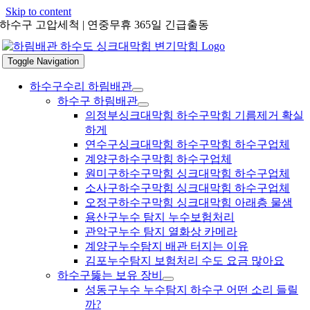
Skip to content
하수구 고압세척 | 연중무휴 365일 긴급출동
Toggle Navigation
하수구수리 하림배관
하수구 하림배관
의정부싱크대막힘 하수구막힘 기름제거 확실
하게
연수구싱크대막힘 하수구막힘 하수구업체
계양구하수구막힘 하수구업체
원미구하수구막힘 싱크대막힘 하수구업체
소사구하수구막힘 싱크대막힘 하수구업체
오정구하수구막힘 싱크대막힘 아래층 물샘
용산구누수 탐지 누수보험처리
관악구누수 탐지 열화상 카메라
계양구누수탐지 배관 터지는 이유
김포누수탐지 보험처리 수도 요금 많아요
하수구뚫는 보유 장비
성동구누수 누수탐지 하수구 어떤 소리 들릴
까?