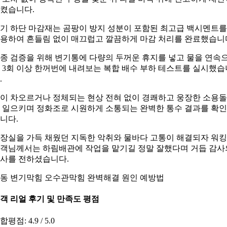
켰습니다.
기 하단 마감재는 곰팡이 방지 성분이 포함된 최고급 백시멘트를
용하여 흔들림 없이 매끄럽고 깔끔하게 마감 처리를 완료했습니
종 검증을 위해 변기통에 다량의 두꺼운 휴지를 넣고 물을 연속
 3회 이상 한꺼번에 내려보는 복합 배수 부하 테스트를 실시했습
.
이 차오르거나 정체되는 현상 전혀 없이 경쾌하고 웅장한 소용
 일으키며 정화조로 시원하게 소통되는 완벽한 통수 결과를 확
니다.
장실을 가득 채웠던 지독한 악취와 물바다 고통이 해결되자 워
객님께서는 하림배관에 작업을 맡기길 정말 잘했다며 거듭 감사
사를 전하셨습니다.
동 변기막힘 오수관막힘 완벽해결 원인 예방법
객 리얼 후기 및 만족도 평점
합평점: 4.9 / 5.0