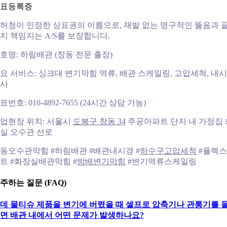
표등록증
허청이 인정한 상표권의 이름으로, 재발 없는 영구적인 뚫음과 
지 책임지는 A/S를 보장합니다.
호명: 하림배관 (창동 전문 출장)
요 서비스: 싱크대 변기막힘 역류, 배관 스케일링, 고압세척, 내
사
표번호: 010-4892-7655 (24시간 상담 가능)
업현장 위치: 서울시
도봉구 창동 34
주공아파트 단지 내 가정집 
실 오수관 선로
동오수관막힘 #하림배관 #배관내시경 #
하수구고압세척
#플렉
트 #화장실배관막힘 #
방배변기막힘
#변기역류스케일링
주하는 질문 (FAQ)
데 물티슈 제품을 변기에 버렸을 때 셀프로 압축기나 관통기를 
면 배관 내에서 어떤 문제가 발생하나요?