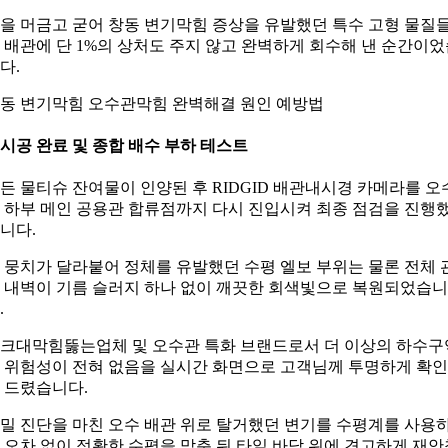
을 머금고 굳어 창동 변기막힘 증상을 유발했던 특수 고형 물질
 배관에 단 1%의 상처도 주지 않고 완벽하게 회수해 낸 순간이
다.
동 변기막힘 오수관막힘 완벽해결 원인 예방법
. 시공 완료 및 종합 배수 부하 테스트
든 물티슈 잔여물이 인양된 후 RIDGID 배관내시경 카메라를 오
 하부 메인 공용관 합류점까지 다시 진입시켜 최종 점검을 진행
니다.
 뭉치가 달라붙어 정체를 유발했던 수평 엘보 부위는 물론 전체 
 내벽이 기름 슬러지 하나 없이 깨끗한 회색빛으로 복원되었습니
.
크대막힘뚫는업체 및 오수관 특화 브랜드로서 더 이상의 하수구
 위험성이 전혀 없음을 실시간 화면으로 고객님께 투명하게 확
 드렸습니다.
밀 진단을 마친 오수 배관 위로 탈거했던 변기를 수평계를 사용
 오차 없이 정확한 수평을 맞춘 뒤 타일 바닥 위에 견고하게 재안