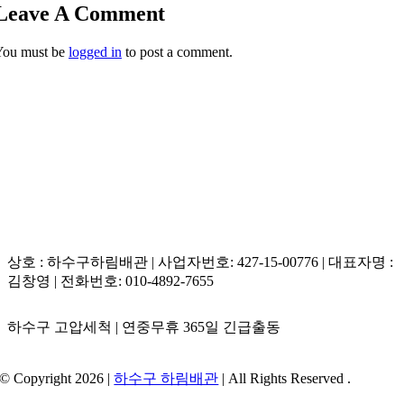
Leave A Comment
답변 2. 하림배관은 초고화질 배관내시경 카메라로 오염 위치를
유지방 슬러지를 형성합니다. 이 슬러지들이 누적되면 동백동
실시간 계측하며 고온의 온수를 지속적으로 공급하는 온수 플
오수관막힘 및 하수구역류 현상을 유발하여 주거 공간 위생에
You must be
logged in
to post a comment.
러싱 공법을 전개합니다. 뜨거운 온수가 유지방 결합을 연화시
치명적인 피해를 주게 됩니다.
키는 동시에 분당 2000회 이상 회전하는 플렉스 샤프트의 체인
노즐로 내벽의 기름 떡을 정밀 타격하여 완벽하게 분쇄합니다.
이후 고성능 초강력 석션 장비의 진공 압력으로 이물질 잔해를
전량 흡입해 내기 때문에 변기 탈거 공정 없이 하수구막힘비용
을 아끼며 해결할 수 있습니다.
상호 : 하수구하림배관 | 사업자번호: 427-15-00776 | 대표자명 :
김창영 | 전화번호: 010-4892-7655
하수구 고압세척 | 연중무휴 365일 긴급출동
© Copyright 2026 |
하수구 하림배관
| All Rights Reserved .