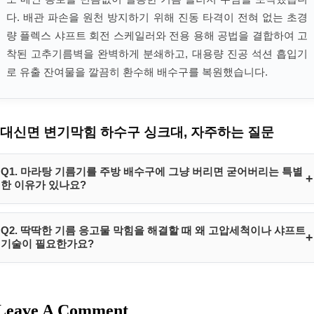
다. 배관 파손을 원천 방지하기 위해 진동 타격이 전혀 없는 초경
량 플렉스 샤프트 회전 스케일러와 전용 용해 공법을 결합하여 고
착된 고추기름벽을 완벽하게 분쇄하고, 대용량 진공 석션 흡입기
로 유출 잔여물을 깔끔히 환수해 배수구를 복원했습니다.
대신면 변기막힘 하수구 싱크대, 자주하는 질문
Q1. 마라탕 기름기를 주방 배수구에 그냥 버리면 굳어버리는 특별
+
한 이유가 있나요?
마라탕 고추기름 및 라드유 성분은 포화지방산 함량이 높은 상업용 복합
Q2. 딱딱한 기름 응고물 막힘을 해결할 때 왜 고압세척이나 샤프트
+
유분입니다. 뜨거운 국물 상태에서는 액체처럼 흘러내리지만 찬 지하수
기술이 필요한가요?
가 통과하는 바닥 매립 관로에 안착하면 순식간에 응고점을 지나 단단한
양초 형태의 석회질로 돌변하므로 지체 없이 스케일링 전용 장비로 분쇄
기존의 수동 철스프링 기재는 기름 벽 한가운데에 직경이 좁은 작은 구멍
회수해야 안전하게 뚫립니다.
경기도 여주시 대신면 111
만 뚫기 때문에 며칠 뒤 기름 배수가 축적되면 다시 완전 정체가 찾아옵
Leave A Comment
니다. 하림배관이 보유한 플렉스 샤프트 공법은 고속 회전 커터 체인을