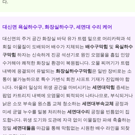
다.
대신면 욕실하수구, 화장실하수구, 세면대 수리 케어
대신면의 주거 공간 화장실 바닥 유가 트랩 밑으로 머리카락과 석
회질 이물질이 도배되어 배수가 지체되는
배수구막힘
및
욕실하수
구막힘
하자는 신속하게 진공 석션기로 원인 오염물을 흡입 인양
수거해야 쾌적한 화장실 환경이 복원됩니다. 오물 찌꺼기가 트랩
내벽에 응결되어 유발되는
화장실하수구막힘
은 일반 장비로는 소
통이 불가능하므로 특수 가변식 회전 샤프트 기재가 진입해야 합
니다. 아울러 일상의 위생 공간을 마비시키는
세면대막힘
증세는
팝업 카트리지 내벽에 오염물이 퇴적되어 나타나므로, 부식되거나
낡은 소모 부속을 원스톱 교체 청소하는
세면대부속교체
공정과
미세 균열 누수를 밀봉 처리하는
세면대수리
공정을 빈틈없이 집
도합니다. 위생 도기와 도관에 자극 없이 이물질만 파쇄 축출하는
정밀
세면대뚫음
마감을 통해 막힘없는 시원한 배수 라인을 되찾