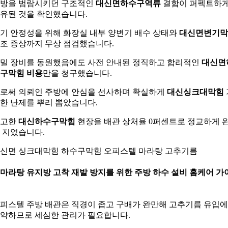
방을 범람시키던 구조적인
대신면하수구역류
결함이 퍼펙트하
유된 것을 확인했습니다.
기 안정성을 위해 화장실 내부 양변기 배수 상태와
대신면변기막
조 증상까지 무상 점검했습니다.
밀 장비를 동원했음에도 사전 안내된 정직하고 합리적인
대신면
구막힘 비용
만을 청구했습니다.
로써 의뢰인 주방에 안심을 선사하며 확실하게
대신싱크대막힘
한 난제를 뿌리 뽑았습니다.
완고한
대신하수구막힘
현장을 배관 상처율 0퍼센트로 정교하게 
 지었습니다.
신면 싱크대막힘 하수구막힘 오피스텔 마라탕 고추기름
. 마라탕 유지방 고착 재발 방지를 위한 주방 하수 설비 홈케어 가
피스텔 주방 배관은 직경이 좁고 구배가 완만해 고추기름 유입에
약하므로 세심한 관리가 필요합니다.