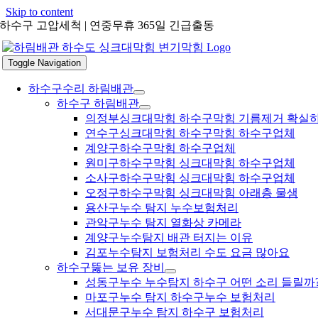
Skip to content
하수구 고압세척 | 연중무휴 365일 긴급출동
Toggle Navigation
하수구수리 하림배관
하수구 하림배관
의정부싱크대막힘 하수구막힘 기름제거 확실
연수구싱크대막힘 하수구막힘 하수구업체
계양구하수구막힘 하수구업체
원미구하수구막힘 싱크대막힘 하수구업체
소사구하수구막힘 싱크대막힘 하수구업체
오정구하수구막힘 싱크대막힘 아래층 물샘
용산구누수 탐지 누수보험처리
관악구누수 탐지 열화상 카메라
계양구누수탐지 배관 터지는 이유
김포누수탐지 보험처리 수도 요금 많아요
하수구뚫는 보유 장비
성동구누수 누수탐지 하수구 어떤 소리 들릴까
마포구누수 탐지 하수구누수 보험처리
서대문구누수 탐지 하수구 보험처리