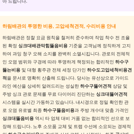
아 드립니다.
하림배관의 투명한 비용, 고압세척견적, 수리비용 안내
하림배관은 정찰 요금 원칙을 철저히 준수하며 작업 착수 전 조율
된 확정
싱크대배관막힘뚫음비용
기준을 고객님께 정직하게 고지
하여 과잉 청구 오해 소지를 완벽히 소멸시킵니다. 관로의 전체적
인 오염 범위와 구경에 따라 투명하게 책정되는 합리적인
하수구
뚫는비용
및 대형 횡주관 전체 세정 단가인
하수도고압세척비용견
적
을 문서로 명확히 산출해 드립니다. 당사는 유선상으로 가이드
라인 예산을 상세히 알려드리는 성실한
하수구뚫어견적
상담 및
주방 싱크 관로 문제를 무료 다이어리 진단하는
싱크대뚫어견적
시스템을 실시간 가동하고 있습니다. 내시경으로 정밀 확인한 관
로 오염 유로별 최종
하수구뚫음비용
과 주방 개수대 맞춤 가격인
싱크대뚫음비용
역시 타 업체 대비 거품 없는 합리적인 선으로 보
장해 드립니다. 노후 소모품 교체 및 트랩 수선에 소요되는 경제적