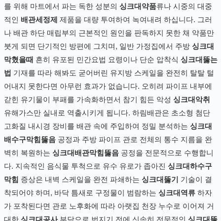
를 위해 마트에서 파는 독한 성분의
싱크대약품
류나 시중의 대중
적인
배관세정제
제품을 대량 투여하여 녹여내려 하십니다. 그러
나 배관 하단 매립부의 근본적인 원인을 판독하지 못한 채 약품만
붓게 되면 단기적인 방편에 그치며, 일반 가정집에서 주방
싱크대
막혔을때
흔히 유포된 민간요법 요령이나 단순 압착식
싱크대뚫는
법
기재를 따라 해봐도 굳어버린 유지방 스케일을 완전히 탈탈 털
어내지 못한다면 아무런 효과가 없습니다. 오히려 파이프 내부에
갇힌 유기물이 부패를 가속화하면서 참기 힘든 악성
싱크대악취
유해가스만 실내로 역출시키게 됩니다. 하림배관은 초소형 첨단
고화질 내시경 장비를 배관 속에 주입하여 정밀 분석하는
싱크대
배수구막힘뚫음
공정과 주방 파이프 관로 전체의 통수 지름을 완
벽히 복원하는
싱크대배관막힘뚫음
공정을 전문적으로 수행합니
다. 지속적인 음식물 투척으로 유수 유로가 좁아진
싱크대하수구
막힘
증상은 내벽 스케일을 완전 파쇄하는
싱크대뚫기
기술이 결
착되어야 하며, 바닥 틈새로 구정물이 범람하는
싱크대역류
하자
가 포착된다면 관로 노후화에 따라 아랫집 천장 누수로 이어져 거
대한
싱크대공사
부담으로 번지기 전에 신속히 전문적인
싱크대뚫