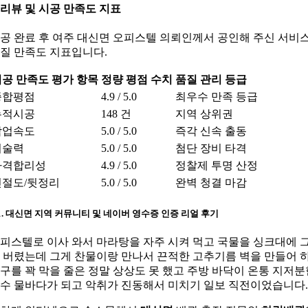
. 리뷰 및 시공 만족도 지표
공 완료 후 여주 대신면 오피스텔 의뢰인께서 공인해 주신 서비
질 만족도 지표입니다.
공 만족도 평가 항목
정량 평점 수치
품질 관리 등급
종합평점
4.9 / 5.0
최우수 만족 등급
누적시공
148 건
지역 상위권
작업속도
5.0 / 5.0
즉각 신속 출동
기술력
5.0 / 5.0
첨단 장비 타격
가격합리성
4.9 / 5.0
정찰제 투명 산정
친절도/뒷정리
5.0 / 5.0
완벽 청결 마감
-1. 대신면 지역 커뮤니티 및 네이버 영수증 인증 리얼 후기
피스텔로 이사 와서 마라탕을 자주 시켜 먹고 국물을 싱크대에 
 버렸는데 그게 찬물이랑 만나서 끈적한 고추기름 벽을 만들어 
구를 꽉 막을 줄은 정말 상상도 못 했고 주방 바닥이 온통 지저분
수 물바다가 되고 악취가 진동해서 미치기 일보 직전이었습니다.