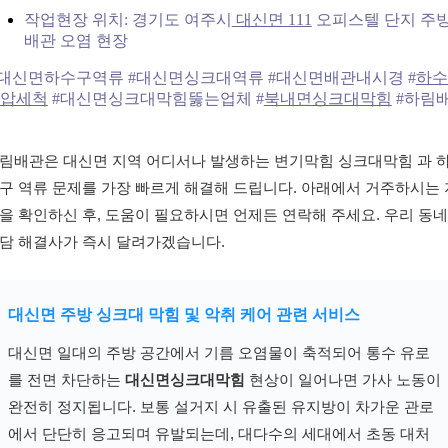
작업현장 위치: 경기도 여주시
대신면 111
오피스텔 단지 주
배관 오염 현장
대신면하수구역류 #대신면싱크대역류 #대신면배관내시경 #
하수
압세척
#대신면싱크대막힘뚫는업체 #
북내면싱크대막힘
#하림
림배관은 대신면 지역 어디서나 발생하는 변기막힘 싱크대막힘 과 
구 역류 문제를 가장 빠르게 해결해 드립니다. 아래에서 거주하시는 
을 확인하신 후, 도움이 필요하시면 언제든 연락해 주세요. 우리 동네
담 해결사가 즉시 달려가겠습니다.
대신면 주방 싱크대 막힘 및 악취 케어 관련 서비스
대신면 일대의 주방 공간에서 기름 오염물이 축적되어 통수 유로
를 전면 차단하는
대신면싱크대막힘
현상이 일어나면 가사 노동이
완전히 정지됩니다. 보통 설거지 시 유출된 유지방이 차가운 관로
에서 단단히 응고되며 유발되는데, 대다수의 세대에서 초동 대처