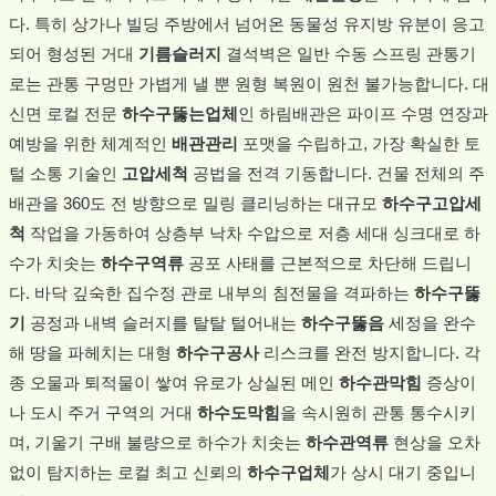
다. 특히 상가나 빌딩 주방에서 넘어온 동물성 유지방 유분이 응고
되어 형성된 거대
기름슬러지
결석벽은 일반 수동 스프링 관통기
로는 관통 구멍만 가볍게 낼 뿐 원형 복원이 원천 불가능합니다. 대
신면 로컬 전문
하수구뚫는업체
인 하림배관은 파이프 수명 연장과
예방을 위한 체계적인
배관관리
포맷을 수립하고, 가장 확실한 토
털 소통 기술인
고압세척
공법을 전격 기동합니다. 건물 전체의 주
배관을 360도 전 방향으로 밀링 클리닝하는 대규모
하수구고압세
척
작업을 가동하여 상층부 낙차 수압으로 저층 세대 싱크대로 하
수가 치솟는
하수구역류
공포 사태를 근본적으로 차단해 드립니
다. 바닥 깊숙한 집수정 관로 내부의 침전물을 격파하는
하수구뚫
기
공정과 내벽 슬러지를 탈탈 털어내는
하수구뚫음
세정을 완수
해 땅을 파헤치는 대형
하수구공사
리스크를 완전 방지합니다. 각
종 오물과 퇴적물이 쌓여 유로가 상실된 메인
하수관막힘
증상이
나 도시 주거 구역의 거대
하수도막힘
을 속시원히 관통 통수시키
며, 기울기 구배 불량으로 하수가 치솟는
하수관역류
현상을 오차
없이 탐지하는 로컬 최고 신뢰의
하수구업체
가 상시 대기 중입니