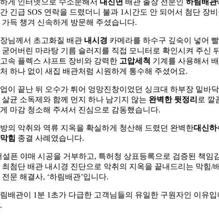
하게 인터넷으로 수소문해서
대신면
배관 출장 전문인
하림배관
간 긴급 SOS 연락을 드렸더니 불과 1시간도 안 되어서 첨단 장
 가득 챙겨 신속하게 방문해 주셨습니다.
장님께서 초고화질 배관
내시경
카메라를 하수구 깊숙이 넣어 
 굳어버린 마라탕 기름 슬러지를 직접 모니터로 확인시켜 주신 뒤
고속 플렉스 샤프트 장비와 강력한
고압세척
기계를 사용해서 
처 하나 없이 새집 배관처럼 시원하게 통수해 주셨어요.
업이 끝난 뒤 오수가 튀어 엉망진창이었던 싱크대 하부장 밑바
 살균 소독제와 함께 먼지 하나 남기지 않는
완벽한 뒷정리
로 깔
게 마감 청소해 주셔서 진심으로 감동했습니다.
방의 악취와 역류 지옥을 확실하게 청산해 드렸던 완벽한
대신하
막힘
종결 사례였습니다.
어설픈 야매 시공을 거부하고, 특허청 상표등록으로 검증된 책임
 최첨단 배관 내시경 진단으로 악취의 지옥을 끝내드리는 막힘/
 전문 해결사, ‘하림배관’입니다.
림배관이 1분 1초가 다급한 고객님들의 유일한 구원자인 이유입
.