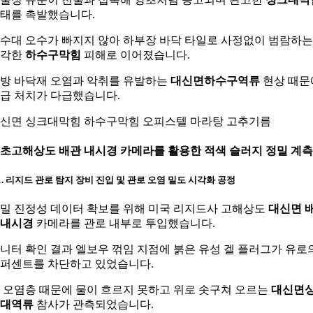
태를 촉발했습니다.
수대 오수가 빠지지 않아 하부장 바닥 타일로 사정없이 범람하는
심각한
하수구막힘
피해로 이어졌습니다.
방 바닥재 오염과 악취를 유발하는
대신면하수구역류
현상 때문
급 처치가 다급했습니다.
신면 싱크대막힘 하수구막힘 오피스텔 마라탕 고추기름
. 초고해상도 배관 내시경 카메라를 활용한 적색 슬러지 정밀 계측
-1. 리지드 관로 탐지 장비 진입 및 관로 오염 밀도 시각화 공정
밀 진정성 데이터 확보를 위해 미국 리지드사 고해상도
대신면 
내시경
카메라를 관로 내부로 투입했습니다.
니터 확인 결과 엘보우 꺾임 지점에 붉은 유성 겔 플러그가 유로
5퍼센트를 차단하고 있었습니다.
 오염층 때문에 물이 흐르지 못하고 위로 솟구쳐 오르는
대신면
대역류
참사가 관측되었습니다.