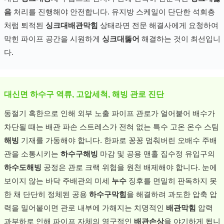
음
처리를 진행해야 안전합니다. 유지방 스케일이 단단한 석회층
처럼 퇴적된
싱크대배관막힘
상태라면 전문 해결사에게 요청하여
막힌 파이프 공간을 시원하게
싱크대뚫어
해결하는 것이 최선입니
다.
대신면 하수구 역류, 고압세척, 해빙 관로 진단
동절기 혹한으로 인해 외부 노출 파이프 관로가 얼어붙어 배수가
차단될 때는 배관 파손 스트레스가 전혀 없는 특수 고온 온수 스팀
해빙
기재를 가동해야 합니다. 한파로 꽁꽁 멈춰버린 오배수 주배
관을 소통시키는
하수구해빙
마감 및 공용 맨홀 집수정 유입구의
하수도해빙
공정은 관로 크랙 위험을 원천 배제해야 합니다. 눈에
보이지 않는 바닥 주배관의 미세
누수
징후를 면밀히 판독하지 못
한 채 단단히 정체된 공용
하수구막힘
을 해결하려 과도한 압축 압
력을 밀어붙이면 관로 내부에 가해지는 치명적인
배관막힘
압력
과부하로 인해 파이프 자체의 영구적인
배관손상
을 야기하게 됩니