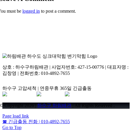
이용해 내벽 단면을 360도로 완벽 긁어내며 새 파이프처럼 스케일링 처
You must be
logged in
to post a comment.
리해 주기 때문에 관로 재생 효과가 탁월합니다.
상호 : 하수구하림배관 | 사업자번호: 427-15-00776 | 대표자명 :
김창영 | 전화번호: 010-4892-7655
하수구 고압세척 | 연중무휴 365일 긴급출동
© Copyright 2026 |
하수구 하림배관
| All Rights Reserved .
Page load link
☎
긴급출동 전화 | 010-4892-7655
Go to Top