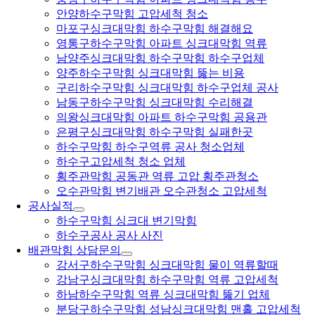
안양하수구막힘 고압세척 청소
마포구싱크대막힘 하수구막힘 해결해요
영통구하수구막힘 아파트 싱크대막힘 역류
남양주싱크대막힘 하수구막힘 하수구업체
양주하수구막힘 싱크대막힘 뚫는 비용
구리하수구막힘 싱크대막힘 하수구업체 공사
남동구하수구막힘 싱크대막힘 수리해결
의왕싱크대막힘 아파트 하수구막힘 공용관
은평구싱크대막힘 하수구막힘 실패한곳
하수구막힘 하수구역류 공사 청소업체
하수구고압세척 청소 업체
횡주관막힘 공동관 역류 고압 횡주관청소
오수관막힘 변기배관 오수관청소 고압세척
공사실적
하수구막힘 싱크대 변기막힘
하수구공사 공사 사진
배관막힘 상담문의
강서구하수구막힘 싱크대막힘 물이 역류할때
강남구싱크대막힘 하수구막힘 역류 고압세척
하남하수구막힘 역류 싱크대막힘 뚫기 업체
분당구하수구막힘 성남싱크대막힘 맨홀 고압세척