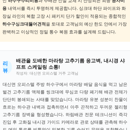
인
하수구수리비용
과 주배관 신설 교체 시 산정되는 최종
공사비
용
내역서를 즉시 투명하게 제공합니다. 싱크대 하단 파이프와 화
장실 라인의 복합 고장 시 패키지 단가 할인이 적용되는 종합적인
하수구싱크대뚫어견적
을 토대로 고객님의 예산 한도 안에서 가장
완벽하고 이상적인 정밀 통수 복원 효과를 설계해 드립니다.
배관을 도배한 마라탕 고추기름 응고벽, 내시경 샤
리
프트 스케일링 소통!
뷰
작성자: 대신면 오피스텔 거주 고객님
대신면 오피스텔 주방 하수구에서 마라탕 배달 음식을 먹고 남은
벌건 고추기름 액체를 씽크대에 무심코 다량 폐기해 배관 전체가
단단히 봉쇄되는 사태를 맞았습니다. 마라탕 유분 성분이 찬물이
흐르는 하수관 내벽과 접촉하면서 아주 끈적하고 두꺼운 젤리형
고추기름 장벽을 형성했습니다. 하림배관 전문 테크니션이 즉각
진입 후 고화질 내시경 가이드 카메라로 관로 상태를 관측해 하수
도 메인 통로를 빈틈없이 밀봉한 기름 슬러지 무덤을 포착했습니