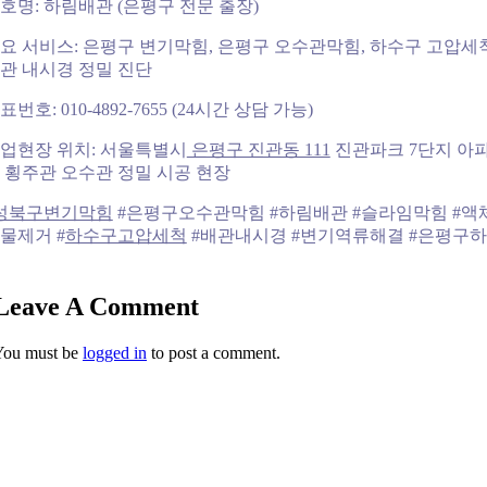
호명: 하림배관 (은평구 전문 출장)
요 서비스: 은평구 변기막힘, 은평구 오수관막힘, 하수구 고압세척
관 내시경 정밀 진단
표번호: 010-4892-7655 (24시간 상담 가능)
업현장 위치: 서울특별시
은평구 진관동 111
진관파크 7단지 아
 횡주관 오수관 정밀 시공 현장
성북구변기막힘
#은평구오수관막힘 #하림배관 #슬라임막힘 #액
물제거 #
하수구고압세척
#배관내시경 #변기역류해결 #은평구
Leave A Comment
You must be
logged in
to post a comment.