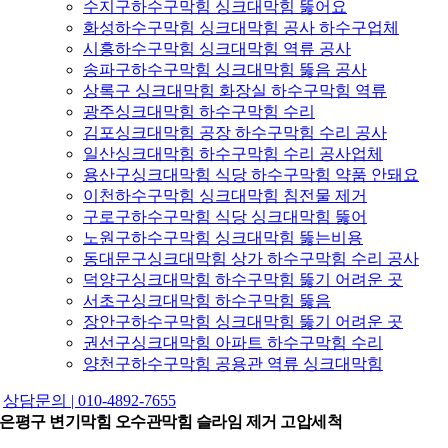
수지구하수구막힘 싱크대막힘 뚫어요
화성하수구막힘 싱크대막힘 공사 하수구업체
시흥하수구막힘 싱크대막힘 역류 공사
송파구하수구막힘 싱크대막힘 뚫음 공사
상록구 싱크대막힘 화장실 하수구막힘 역류
광주싱크대막힘 하수구막힘 수리
김포싱크대막힘 공장 하수구막힘 수리 공사
일산싱크대막힘 하수구막힘 수리 공사업체
용산구싱크대막힘 식당 하수구막힘 약품 안돼요
이천하수구막힘 싱크대막힘 침전물 제거
구로구하수구막힘 식당 싱크대막힘 뚫어
노원구하수구막힘 싱크대막힘 뚫는비용
동대문구싱크대막힘 상가 하수구막힘 수리 공사
덕양구싱크대막힘 하수구막힘 뚫기 어려운 곳
서초구싱크대막힘 하수구막힘 뚫음
장안구하수구막힘 싱크대막힘 뚫기 어려운 곳
권선구싱크대막힘 아파트 하수구막힘 수리
양천구하수구막힘 공용관 역류 싱크대막힘
상담문의 | 010-4892-7655
은평구 변기막힘 오수관막힘 슬라임 제거 고압세척