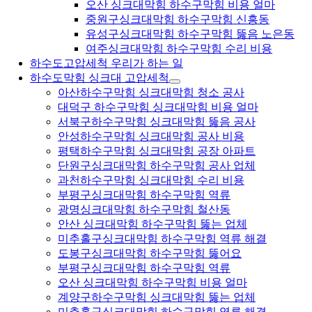
오산 싱크대막힘 하수구막힘 비용 얼마
중원구싱크대막힘 하수구막힘 신흥동
유성구싱크대막힘 하수구막힘 뚫음 노은동
여주싱크대막힘 하수구막힘 수리 비용
하수도고압세척 우리가 하는 일
하수도막힘 싱크대 고압세척
아산하수구막힘 싱크대막힘 청소 공사
대덕구 하수구막힘 싱크대막힘 비용 얼마
서북구하수구막힘 싱크대막힘 뚫음 공사
안성하수구막힘 싱크대막힘 공사 비용
평택하수구막힘 싱크대막힘 공장 아파트
단원구싱크대막힘 하수구막힘 공사 업체
과천하수구막힘 싱크대막힘 수리 비용
부평구싱크대막힘 하수구막힘 역류
광명싱크대막힘 하수구막힘 철산동
안산 싱크대막힘 하수구막힘 뚫는 업체
미추홀구싱크대막힘 하수구막힘 역류 해결
도봉구싱크대막힘 하수구막힘 뚫어요
부평구싱크대막힘 하수구막힘 역류
오산 싱크대막힘 하수구막힘 비용 얼마
계양구하수구막힘 싱크대막힘 뚫는 업체
미추홀구싱크대막힘 하수구막힘 역류 해결