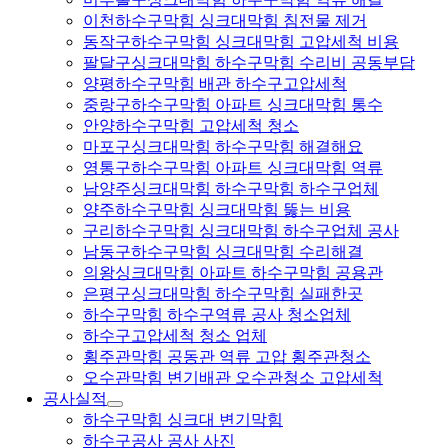
이천하수구막힘 싱크대막힘 침전물 제거
동작구하수구막힘 싱크대막힘 고압세척 비용
팔달구싱크대막힘 하수구막힘 수리비 공동부담
양평하수구막힘 배관 하수구고압세척
중랑구하수구막힘 아파트 싱크대막힘 통수
안양하수구막힘 고압세척 청소
마포구싱크대막힘 하수구막힘 해결해요
영통구하수구막힘 아파트 싱크대막힘 역류
남양주싱크대막힘 하수구막힘 하수구업체
양주하수구막힘 싱크대막힘 뚫는 비용
구리하수구막힘 싱크대막힘 하수구업체 공사
남동구하수구막힘 싱크대막힘 수리해결
의왕싱크대막힘 아파트 하수구막힘 공용관
은평구싱크대막힘 하수구막힘 실패한곳
하수구막힘 하수구역류 공사 청소업체
하수구고압세척 청소 업체
횡주관막힘 공동관 역류 고압 횡주관청소
오수관막힘 변기배관 오수관청소 고압세척
공사실적
하수구막힘 싱크대 변기막힘
하수구공사 공사 사진