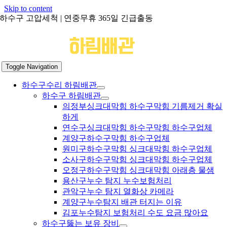
Skip to content
하수구 고압세척 | 연중무휴 365일 긴급출동
Toggle Navigation
하수구수리 하림배관
하수구 하림배관
의정부싱크대막힘 하수구막힘 기름제거 확실
하게
연수구싱크대막힘 하수구막힘 하수구업체
계양구하수구막힘 하수구업체
원미구하수구막힘 싱크대막힘 하수구업체
소사구하수구막힘 싱크대막힘 하수구업체
오정구하수구막힘 싱크대막힘 아래층 물샘
용산구누수 탐지 누수보험처리
관악구누수 탐지 열화상 카메라
계양구누수탐지 배관 터지는 이유
김포누수탐지 보험처리 수도 요금 많아요
하수구뚫는 보유 장비