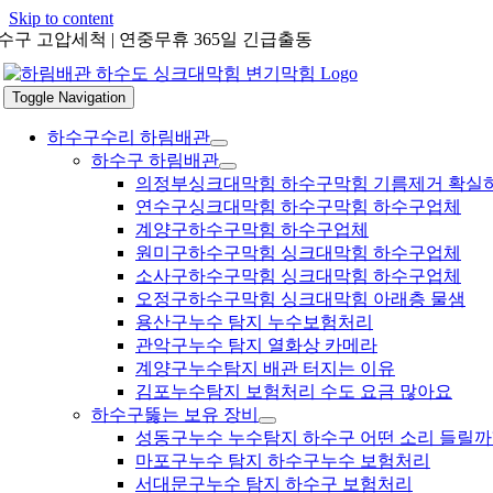
Skip to content
수구 고압세척 | 연중무휴 365일 긴급출동
Toggle Navigation
하수구수리 하림배관
하수구 하림배관
의정부싱크대막힘 하수구막힘 기름제거 확실
연수구싱크대막힘 하수구막힘 하수구업체
계양구하수구막힘 하수구업체
원미구하수구막힘 싱크대막힘 하수구업체
소사구하수구막힘 싱크대막힘 하수구업체
오정구하수구막힘 싱크대막힘 아래층 물샘
용산구누수 탐지 누수보험처리
관악구누수 탐지 열화상 카메라
계양구누수탐지 배관 터지는 이유
김포누수탐지 보험처리 수도 요금 많아요
하수구뚫는 보유 장비
성동구누수 누수탐지 하수구 어떤 소리 들릴까
마포구누수 탐지 하수구누수 보험처리
서대문구누수 탐지 하수구 보험처리