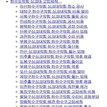
하수도막힘 싱크대 고압세척
아산하수구막힘 싱크대막힘 청소 공사
대덕구 하수구막힘 싱크대막힘 비용 얼마
서북구하수구막힘 싱크대막힘 뚫음 공사
안성하수구막힘 싱크대막힘 공사 비용
평택하수구막힘 싱크대막힘 공장 아파트
단원구싱크대막힘 하수구막힘 공사 업체
과천하수구막힘 싱크대막힘 수리 비용
부평구싱크대막힘 하수구막힘 역류
광명싱크대막힘 하수구막힘 철산동
안산 싱크대막힘 하수구막힘 뚫는 업체
미추홀구싱크대막힘 하수구막힘 역류 해결
도봉구싱크대막힘 하수구막힘 뚫어요
부평구싱크대막힘 하수구막힘 역류
오산 싱크대막힘 하수구막힘 비용 얼마
계양구하수구막힘 싱크대막힘 뚫는 업체
미추홀구싱크대막힘 하수구막힘 역류 해결
이천하수구막힘 싱크대막힘 침전물 제거
동작구하수구막힘 싱크대막힘 고압세척 비용
팔달구싱크대막힘 하수구막힘 수리비 공동부담
양평하수구막힘 배관 하수구고압세척
중랑구하수구막힘 아파트 싱크대막힘 통수