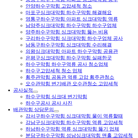
안양하수구막힘 고압세척 청소
마포구싱크대막힘 하수구막힘 해결해요
영통구하수구막힘 아파트 싱크대막힘 역류
남양주싱크대막힘 하수구막힘 하수구업체
양주하수구막힘 싱크대막힘 뚫는 비용
구리하수구막힘 싱크대막힘 하수구업체 공사
남동구하수구막힘 싱크대막힘 수리해결
의왕싱크대막힘 아파트 하수구막힘 공용관
은평구싱크대막힘 하수구막힘 실패한곳
하수구막힘 하수구역류 공사 청소업체
하수구고압세척 청소 업체
횡주관막힘 공동관 역류 고압 횡주관청소
오수관막힘 변기배관 오수관청소 고압세척
공사실적
하수구막힘 싱크대 변기막힘
하수구공사 공사 사진
배관막힘 상담문의
강서구하수구막힘 싱크대막힘 물이 역류할때
강남구싱크대막힘 하수구막힘 역류 고압세척
하남하수구막힘 역류 싱크대막힘 뚫기 업체
분당구하수구막힘 성남싱크대막힘 맨홀 고압세척