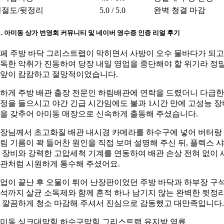
친절도/뒷정리
5.0 / 5.0
완벽 청결 마감
-1. 아미동 상가 번영회 커뮤니티 및 네이버 영수증 인증 리얼 후기
페 주방 바닥 그리스트랩이 막히면서 사방이 오수 물바다가 되고
독한 악취가 진동하여 당장 내일 영업을 중단해야 할 위기라 정
앞이 캄캄하고 절망적이었습니다.
하게 주방 배관 출장 전문인 하림배관에 연락을 드렸더니 다급한
정을 들으시고 야간 긴급 시간임에도 불과 1시간 만에 고성능 장
을 갖추어 아미동 매장으로 신속하게 출동해 주셨습니다.
장님께서 초고화질 배관 내시경 카메라를 하수구에 넣어 버터랑
림 기름이 꽉 들어찬 원인을 직접 보며 설명해 주신 뒤, 플렉스 
 장비와 강력한 고압세척 기계를 연동하여 배관 손상 전혀 없이 
관처럼 시원하게 통수해 주셨어요.
업이 끝난 후 오물이 튀어 난장판이었던 주방 바닥과 하부장 구
석까지 살균 소독제와 함께 흔적 하나 남기지 않는 완벽한 뒷정
 깔끔하게 청소 마감해 주셔서 진심으로 감동했고 대만족입니다.
미동 싱크대막힘 하수구막힘 그리스트랩 유지방 역류