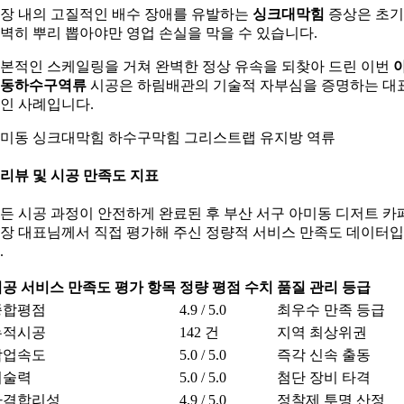
장 내의 고질적인 배수 장애를 유발하는
싱크대막힘
증상은 초
벽히 뿌리 뽑아야만 영업 손실을 막을 수 있습니다.
본적인 스케일링을 거쳐 완벽한 정상 유속을 되찾아 드린 이번
동하수구역류
시공은 하림배관의 기술적 자부심을 증명하는 대
인 사례입니다.
미동 싱크대막힘 하수구막힘 그리스트랩 유지방 역류
. 리뷰 및 시공 만족도 지표
든 시공 과정이 안전하게 완료된 후 부산 서구 아미동 디저트 카
장 대표님께서 직접 평가해 주신 정량적 서비스 만족도 데이터
.
공 서비스 만족도 평가 항목
정량 평점 수치
품질 관리 등급
종합평점
4.9 / 5.0
최우수 만족 등급
누적시공
142 건
지역 최상위권
작업속도
5.0 / 5.0
즉각 신속 출동
기술력
5.0 / 5.0
첨단 장비 타격
가격합리성
4.9 / 5.0
정찰제 투명 산정