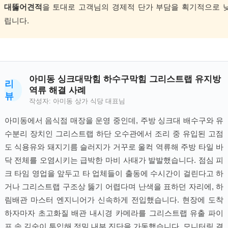
대뚫어견적
을 토대로 고객님의 경제적 단가 부담을 획기적으로 
립니다.
아미동 싱크대막힘 하수구막힘 그리스트랩 유지방
리
역류 해결 사례
뷰
작성자: 아미동 상가 식당 대표님
아미동에서 음식점 매장을 운영 중인데, 주방 싱크대 배수구와 유
수분리 장치인 그리스트랩 하단 오수관에서 조리 중 유입된 고점
도 식용유와 돼지기름 슬러지가 거꾸로 울컥 역류해 주방 타일 바
닥 전체를 오염시키는 급박한 마비 사태가 발발했습니다. 점심 피
크 타임 영업을 앞두고 타 업체들이 출동에 수시간이 걸린다고 하
거나 그리스트랩 구조상 뚫기 어렵다며 난색을 표하던 자리에, 하
림배관 마스터 엔지니어가 신속하게 전입했습니다. 현장에 도착
하자마자 초고화질 배관 내시경 카메라를 그리스트랩 유출 파이
프 속 깊숙이 투입해 정밀 내부 진단을 가동했습니다. 모니터링 결