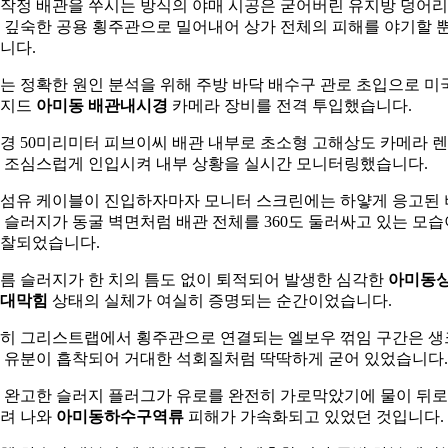
작정 배관을 쑤시는 방식의 야매 시공은 굳어버린 유지방 덩어
 깊숙한 공용 횡주관으로 밀어내어 상가 전체의 피해를 야기할 
니다.
는 정확한 원인 분석을 위해 주방 바닥 배수구 관로 초입으로 미
리지드
아미동 배관내시경
카메라 장비를 전격 투입했습니다.
경 50미리미터 피브이씨 배관 내부로 초소형 고해상도 카메라 
 조심스럽게 인입시켜 내부 상황을 실시간 모니터링했습니다.
섬유 케이블이 진입하자마자 모니터 스크린에는 하얗게 응고된 
 슬러지가 동굴 벽면처럼 배관 전체를 360도 둘러싸고 있는 모습
찰되었습니다.
름 슬러지가 한 치의 틈도 없이 퇴적되어 발생한 심각한
아미동
대막힘
상태의 실체가 여실히 증명되는 순간이었습니다.
히 그리스트랩에서 횡주관으로 연결되는 엘보우 꺾임 구간은 생
 유분이 흡착되어 거대한 석회질처럼 딱딱하게 굳어 있었습니다.
 완고한 슬러지 플러그가 유로를 완전히 가로막았기에 물이 뒤로
려 나와
아미동하수구역류
피해가 가속화되고 있었던 것입니다.