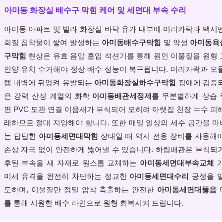
아미동 화장실 배수구 막힘 케어 및 세면대 부속 수리
아미동 아파트 및 빌라 화장실 바닥 유가 내부에 머리카락과 백시
회질 침착물이 쌓여 발생하는
아미동배수구막힘
및 악성
아미동욕
구막힘
현상은 유효 음압 흡입 석션기를 통해 원인 이물질을 원형
인양 유치 수거해야 정상 배수 성능이 복구됩니다. 머리카락과 오
랩 내벽에 뒤엉켜 유발되는
아미동화장실하수구막힘
장애에 검증
은 강력 산성 계열의 화학
아미동배관세정제
를 무분별하게 상습
면 PVC 도관 연결 이음새가 부식되어 오히려 아랫집 천장 누수 피
래하므로 절대 지양해야 합니다. 또한 매일 일상의 세수 공간을 
는 답답한
아미동세면대막힘
상태일 때 역시 전용 장비를 사용해
손상 자극 없이 안전하게 뚫어낼 수 있습니다. 하림배관은 부식되
후된 부속을 새 자재로 원스톱 교체하는
아미동세면대부속교체
가
미세 유격을 완전히 차단하는 정교한
아미동세면대수리
공정을 
도하며, 이물질만 정밀 압착 축출하는 안전한
아미동세면대뚫음
를 통해 시원한 배수 라인으로 원형 회복시켜 드립니다.