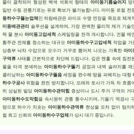
물이 결착되어 형성된 백색 석회석 형태의
아미동기름슬러지
덩
일반 수동 관통기로는 유로 확보가 불가능합니다. 아미동 로컬 전
동하수구뚫는업체
인 하림배관은 파이프 수명 연장을 목표로 체계
미동배관관리
솔루션을 설계하며, 가장 완벽한 물리적 제거 기술
력 물 분사
아미동고압세척
스케일링을 전격 개시합니다. 건물 메
횡주관 전체를 청소하는 대규모
아미동하수구고압세척
작업을 가
상층부 낙차 수압으로 오수가 거꾸로 뿜어져 나오는 가혹한
아미
구역류
사태를 근본적으로 차단해 드립니다. 깊은 맨홀 속에 침전
물을 타격 분쇄하는
아미동하수구뚫기
공정과 내벽 슬러지를 깨
클리닝하는
아미동하수구뚫음
세정을 완수해 땅을 파헤치는 대형
하수구공사
위험을 완전 방지합니다. 모래와 토사가 가득 차 흐름
히 상실된 빌딩
아미동하수관막힘
증상이나 도시 주거 구역의 거
아미동하수도막힘
을 속시원히 관통 통수시키며, 기울기 역경사 
량으로 하수가 치솟는
아미동하수관역류
현상을 오차 없이 탐지
컬 최고 신뢰의
아미동하수구업체
가 상시 대기 중입니다.