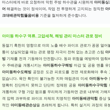
마스터에게 바로 요청하여 막힌 주방 하수관을 시원하게
아미동싱
어
해결하는 것이 정석이며, 작업 전 투명하게 고지되는 정직한
아
크대배관막힘뚫음비용
기준을 철저하게 준수합니다.
아미동 하수구 역류, 고압세척, 해빙 관리 마스터 관로 정비
동절기 혹한의 영향으로 야외 노출 배수 파이프 관로가 꽁꽁 얼어
통이 상실되었을 때는 관로 팽창 자극이 전혀 없는 초고온 스팀
아
빙
기재를 전격 기동해야 안전합니다. 동파 위험을 예방하며 멈춰
수 주배관을 개통시키는
아미동하수구해빙
마감 및 공용 맨홀 
아미동하수도해빙
공정은 도관 피로도를 전면 제로화해야 후속
없습니다. 육안 확인이 불가능한 지하 매립관의 미세
아미동누수
명확히 진단하지 못하고 단단히 정체된 공용
아미동하수구막힘
개통하려 구형 가압 펌프를 무리하게 가동하면 관로 내부에 가해
격 압력 과부하로 파이프 자체의 치명적인
아미동배관막힘
증상 
적인
아미동배관손상
을 초래하게 됩니다. 특히 설거지 과정의 유