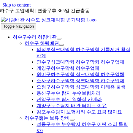
Skip to content
하수구 고압세척 | 연중무휴 365일 긴급출동
Toggle Navigation
하수구수리 하림배관
하수구 하림배관
의정부싱크대막힘 하수구막힘 기름제거 확실
하게
연수구싱크대막힘 하수구막힘 하수구업체
계양구하수구막힘 하수구업체
원미구하수구막힘 싱크대막힘 하수구업체
소사구하수구막힘 싱크대막힘 하수구업체
오정구하수구막힘 싱크대막힘 아래층 물샘
용산구누수 탐지 누수보험처리
관악구누수 탐지 열화상 카메라
계양구누수탐지 배관 터지는 이유
김포누수탐지 보험처리 수도 요금 많아요
하수구뚫는 보유 장비
성동구누수 누수탐지 하수구 어떤 소리 들릴
까?