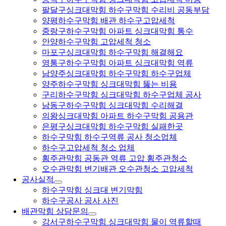
팔달구싱크대막힘 하수구막힘 수리비 공동부담
양평하수구막힘 배관 하수구고압세척
중랑구하수구막힘 아파트 싱크대막힘 통수
안양하수구막힘 고압세척 청소
마포구싱크대막힘 하수구막힘 해결해요
영통구하수구막힘 아파트 싱크대막힘 역류
남양주싱크대막힘 하수구막힘 하수구업체
양주하수구막힘 싱크대막힘 뚫는 비용
구리하수구막힘 싱크대막힘 하수구업체 공사
남동구하수구막힘 싱크대막힘 수리해결
의왕싱크대막힘 아파트 하수구막힘 공용관
은평구싱크대막힘 하수구막힘 실패한곳
하수구막힘 하수구역류 공사 청소업체
하수구고압세척 청소 업체
횡주관막힘 공동관 역류 고압 횡주관청소
오수관막힘 변기배관 오수관청소 고압세척
공사실적
하수구막힘 싱크대 변기막힘
하수구공사 공사 사진
배관막힘 상담문의
강서구하수구막힘 싱크대막힘 물이 역류할때