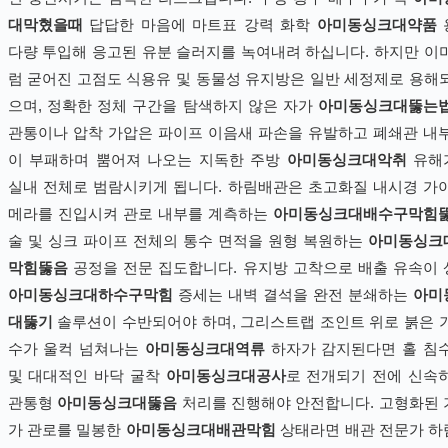
대막혔을때
답답한 마음에 마트표 강력 화학
아미동싱크대약품
다량 투입해 응고된 유분 슬러지를 녹여내려 하십니다. 하지만 이
럼 굳어진 고점도 식용유 및 동물성 유지방은 일반 세정제로 용해
으며, 정확한 정체 구간을 탐색하지 않은 자가
아미동싱크대뚫는
관통이나 압착 가압은 파이프 이음새 파손을 유발하고 폐쇄관 내
이 부패하며 뿜어져 나오는 지독한 주방
아미동싱크대악취
유해
실내 전체로 범람시키게 됩니다. 하림배관은 초고화질 내시경 가
메라를 진입시켜 관로 내부를 계측하는
아미동싱크대배수구막힘
술 및 싱크 파이프 전체의 통수 면적을 원형 복원하는
아미동싱크
막힘뚫음
공정을 전문 집도합니다. 유지방 고착으로 배출 유속이
아미동싱크대하수구막힘
증세는 내벽 결석을 완전 분쇄하는
아미
대뚫기
솔루션이 수반되어야 하며, 그리스트랩 조인트 위로 붉은 
수가 울컥 넘쳐나는
아미동싱크대역류
하자가 감지된다면 홀 침
및 대대적인 바닥 굴착
아미동싱크대공사
로 전개되기 전에 신속
관통형
아미동싱크대뚫음
처리를 진행해야 안전합니다. 고형화된
가 관로를 밀봉한
아미동싱크대배관막힘
상태라면 배관 전문가 