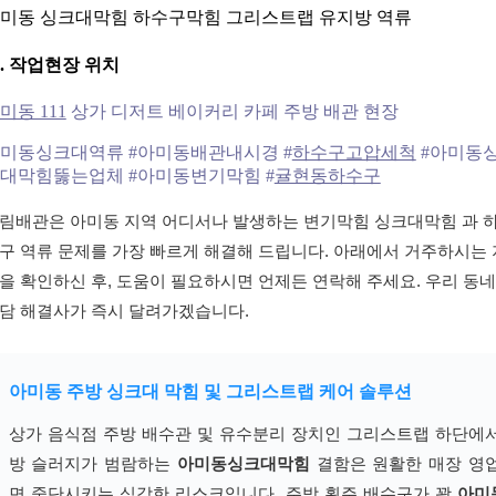
미동 싱크대막힘 하수구막힘 그리스트랩 유지방 역류
0. 작업현장 위치
미동 111
상가 디저트 베이커리 카페 주방 배관 현장
미동싱크대역류 #아미동배관내시경 #
하수구고압세척
#아미동
대막힘뚫는업체 #아미동변기막힘 #
귤현동하수구
림배관은 아미동 지역 어디서나 발생하는 변기막힘 싱크대막힘 과 
구 역류 문제를 가장 빠르게 해결해 드립니다. 아래에서 거주하시는 
을 확인하신 후, 도움이 필요하시면 언제든 연락해 주세요. 우리 동네
담 해결사가 즉시 달려가겠습니다.
아미동 주방 싱크대 막힘 및 그리스트랩 케어 솔루션
상가 음식점 주방 배수관 및 유수분리 장치인 그리스트랩 하단에
방 슬러지가 범람하는
아미동싱크대막힘
결함은 원활한 매장 영
면 중단시키는 심각한 리스크입니다. 주방 횡주 배수구가 꽉
아미