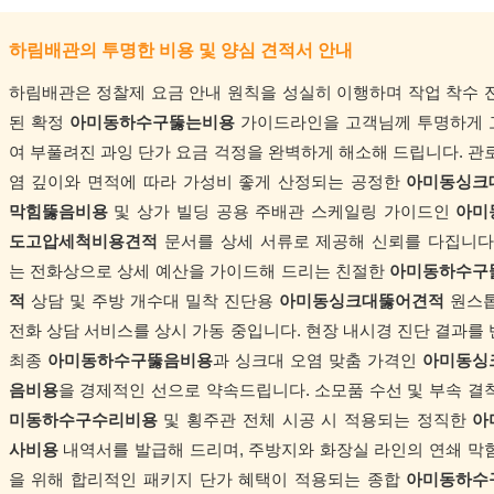
하림배관의 투명한 비용 및 양심 견적서 안내
하림배관은 정찰제 요금 안내 원칙을 성실히 이행하며 작업 착수 
된 확정
아미동하수구뚫는비용
가이드라인을 고객님께 투명하게 
여 부풀려진 과잉 단가 요금 걱정을 완벽하게 해소해 드립니다. 관
염 깊이와 면적에 따라 가성비 좋게 산정되는 공정한
아미동싱크
막힘뚫음비용
및 상가 빌딩 공용 주배관 스케일링 가이드인
아미
도고압세척비용견적
문서를 상세 서류로 제공해 신뢰를 다집니다
는 전화상으로 상세 예산을 가이드해 드리는 친절한
아미동하수구
적
상담 및 주방 개수대 밀착 진단용
아미동싱크대뚫어견적
원스톱
전화 상담 서비스를 상시 가동 중입니다. 현장 내시경 진단 결과를
최종
아미동하수구뚫음비용
과 싱크대 오염 맞춤 가격인
아미동싱
음비용
을 경제적인 선으로 약속드립니다. 소모품 수선 및 부속 
미동하수구수리비용
및 횡주관 전체 시공 시 적용되는 정직한
아
사비용
내역서를 발급해 드리며, 주방지와 화장실 라인의 연쇄 막
을 위해 합리적인 패키지 단가 혜택이 적용되는 종합
아미동하수