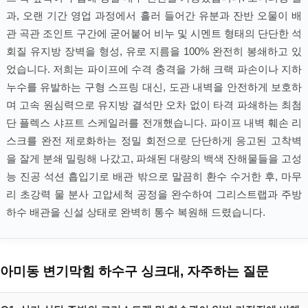
과, 오랜 기간 영업 과정에서 흘러 들어간 유분과 잔반 오물이 배
관 곡관 조인트 구간에 굳어붙어 비누 및 시멘트 형태의 단단한 석
회질 유지방 장벽을 형성, 유로 지름을 100% 완전히 봉쇄하고 있
었습니다. 저희는 파이프에 수격 충격을 가해 크랙 파손이나 지하
누수를 유발하는 구형 스프링 대신, 도관 내벽을 안전하게 보호하
며 고속 원심력으로 유지방 결석만 오차 없이 타격 파쇄하는 최첨
단 플렉스 샤프트 스케일러를 전개했습니다. 파이프 내벽 훼손 리
스크를 완전 제로화하는 정밀 회전으로 단단하게 응고된 고착벽
을 잘게 분쇄 밀링해 나갔고, 파쇄된 대량의 백색 잔해물들을 고성
능 진공 석션 흡입기로 배관 밖으로 말끔히 환수 수거한 후, 마무
리 초강력 물 분사 고압세척 공정을 완수하여 그리스트랩과 주방
하수 배관을 신설 상태로 완벽히 통수 복원해 드렸습니다.
아미동 변기막힘 하수구 싱크대, 자주하는 질문