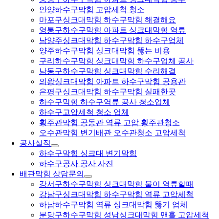
안양하수구막힘 고압세척 청소
마포구싱크대막힘 하수구막힘 해결해요
영통구하수구막힘 아파트 싱크대막힘 역류
남양주싱크대막힘 하수구막힘 하수구업체
양주하수구막힘 싱크대막힘 뚫는 비용
구리하수구막힘 싱크대막힘 하수구업체 공사
남동구하수구막힘 싱크대막힘 수리해결
의왕싱크대막힘 아파트 하수구막힘 공용관
은평구싱크대막힘 하수구막힘 실패한곳
하수구막힘 하수구역류 공사 청소업체
하수구고압세척 청소 업체
횡주관막힘 공동관 역류 고압 횡주관청소
오수관막힘 변기배관 오수관청소 고압세척
공사실적
하수구막힘 싱크대 변기막힘
하수구공사 공사 사진
배관막힘 상담문의
강서구하수구막힘 싱크대막힘 물이 역류할때
강남구싱크대막힘 하수구막힘 역류 고압세척
하남하수구막힘 역류 싱크대막힘 뚫기 업체
분당구하수구막힘 성남싱크대막힘 맨홀 고압세척