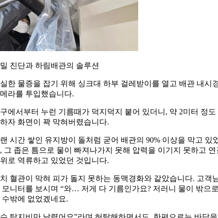
밀 진단과 하림배관의 솔루션
실한 물증을 잡기 위해 싱크대 하부 걸레받이를 열고 배관 내시
메라를 투입했습니다.
구에서부터 누런 기름때가 덕지덕지 붙어 있더니, 약 2미터 정도
하자 화면이 꽉 막혀버렸습니다.
랜 시간 쌓인 유지방이 돌처럼 굳어 배관의 90% 이상을 막고 있
, 그 좁은 틈으로 물이 빠져나가지 못해 압력을 이기지 못하고 연
위로 역류하고 있었던 것입니다.
치 혈관이 막혀 피가 돌지 못하는 동맥경화와 같았습니다. 고객
 모니터를 보시며 “와… 저게 다 기름인가요? 저러니 물이 밖으
 수밖에 없었겠네요.
수 탐지비만 날렸어요”라며 허탈해하면서도, 한편으로는 바닥을