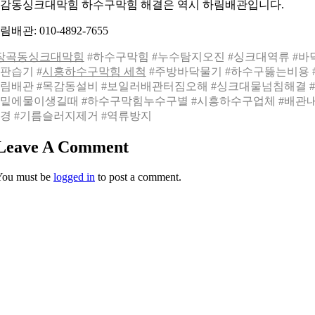
감동싱크대막힘 하수구막힘 해결은 역시 하림배관입니다.
림배관: 010-4892-7655
장곡동싱크대막힘
#하수구막힘 #누수탐지오진 #싱크대역류 #바
판습기 #
시흥하수구막힘 세척
#주방바닥물기 #하수구뚫는비용 
림배관 #목감동설비 #보일러배관터짐오해 #싱크대물넘침해결 
밑에물이생길때 #하수구막힘누수구별 #시흥하수구업체 #배관
경 #기름슬러지제거 #역류방지
Leave A Comment
You must be
logged in
to post a comment.