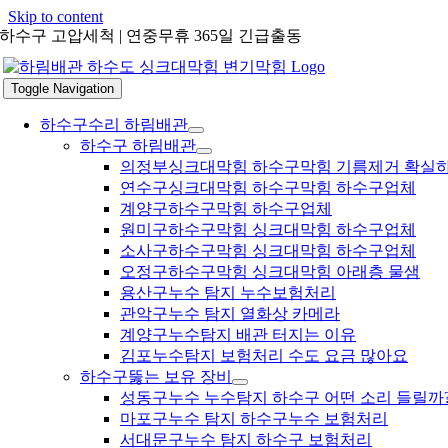
Skip to content
하수구 고압세척 | 연중무휴 365일 긴급출동
Toggle Navigation
하수구수리 하림배관
하수구 하림배관
의정부싱크대막힘 하수구막힘 기름제거 확실
연수구싱크대막힘 하수구막힘 하수구업체
계양구하수구막힘 하수구업체
원미구하수구막힘 싱크대막힘 하수구업체
소사구하수구막힘 싱크대막힘 하수구업체
오정구하수구막힘 싱크대막힘 아래층 물샘
용산구누수 탐지 누수보험처리
관악구누수 탐지 열화상 카메라
계양구누수탐지 배관 터지는 이유
김포누수탐지 보험처리 수도 요금 많아요
하수구뚫는 보유 장비
성동구누수 누수탐지 하수구 어떤 소리 들릴까
마포구누수 탐지 하수구누수 보험처리
서대문구누수 탐지 하수구 보험처리