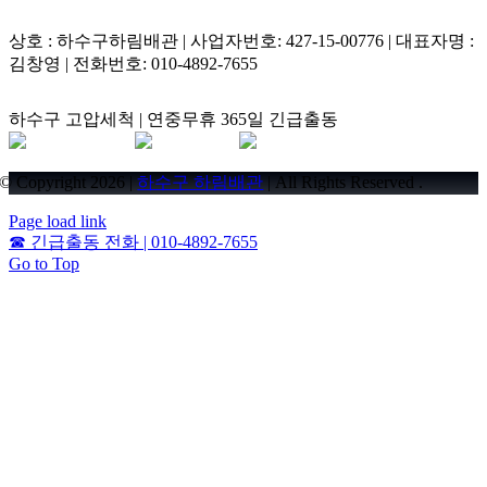
상호 : 하수구하림배관 | 사업자번호: 427-15-00776 | 대표자명 :
김창영 | 전화번호: 010-4892-7655
하수구 고압세척 | 연중무휴 365일 긴급출동
© Copyright 2026 |
하수구 하림배관
| All Rights Reserved .
Page load link
☎
긴급출동 전화 | 010-4892-7655
Go to Top