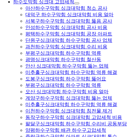
하수도막힘 싱크대 고압세척
아산하수구막힘 싱크대막힘 청소 공사
대덕구 하수구막힘 싱크대막힘 비용 얼마
서북구하수구막힘 싱크대막힘 뚫음 공사
안성하수구막힘 싱크대막힘 공사 비용
평택하수구막힘 싱크대막힘 공장 아파트
단원구싱크대막힘 하수구막힘 공사 업체
과천하수구막힘 싱크대막힘 수리 비용
부평구싱크대막힘 하수구막힘 역류
광명싱크대막힘 하수구막힘 철산동
안산 싱크대막힘 하수구막힘 뚫는 업체
미추홀구싱크대막힘 하수구막힘 역류 해결
도봉구싱크대막힘 하수구막힘 뚫어요
부평구싱크대막힘 하수구막힘 역류
오산 싱크대막힘 하수구막힘 비용 얼마
계양구하수구막힘 싱크대막힘 뚫는 업체
미추홀구싱크대막힘 하수구막힘 역류 해결
이천하수구막힘 싱크대막힘 침전물 제거
동작구하수구막힘 싱크대막힘 고압세척 비용
팔달구싱크대막힘 하수구막힘 수리비 공동부담
양평하수구막힘 배관 하수구고압세척
중랑구하수구막힘 아파트 싱크대막힘 통수