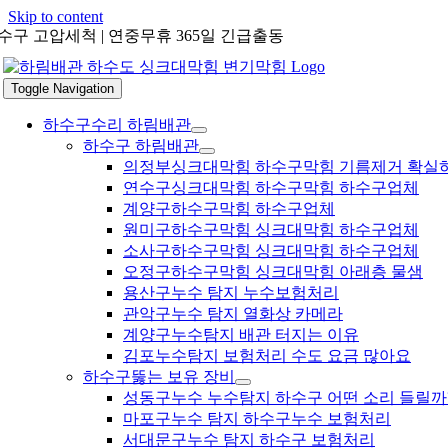
Skip to content
수구 고압세척 | 연중무휴 365일 긴급출동
Toggle Navigation
하수구수리 하림배관
하수구 하림배관
의정부싱크대막힘 하수구막힘 기름제거 확실
연수구싱크대막힘 하수구막힘 하수구업체
계양구하수구막힘 하수구업체
원미구하수구막힘 싱크대막힘 하수구업체
소사구하수구막힘 싱크대막힘 하수구업체
오정구하수구막힘 싱크대막힘 아래층 물샘
용산구누수 탐지 누수보험처리
관악구누수 탐지 열화상 카메라
계양구누수탐지 배관 터지는 이유
김포누수탐지 보험처리 수도 요금 많아요
하수구뚫는 보유 장비
성동구누수 누수탐지 하수구 어떤 소리 들릴까
마포구누수 탐지 하수구누수 보험처리
서대문구누수 탐지 하수구 보험처리