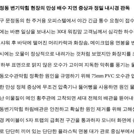
 문정동 변기막힘 현장의 만성 배수 지연 증상과 정밀 내시경 판독
구 문정동의 한 주거용 오피스텔에서 야간 긴급 통수 요청이 접
에는 바쁜 일상을 보내시는 30대 워킹맘 고객님께서 심각한 하수
 샤워 후 바닥에 떨어진 머리카락과 화장솜, 메이크업용 면봉을
시에는 오물이 정상적으로 내려가는 것처럼 보였지만 화장지를 
 하부 표면으로 맑지 않은 오수가 고이며 지독한 악취를 풍기는 
동오수관막힘 정확한 원인을 규명하기 위해 75mm PVC 오수관
한 만성 정체 증상에 무조건 압축기나 뚫어뻥을 사용하면 원인 
난 이물질이 메인 횡주관에 고착되면 세대 전체의 배관을 뜯어내
동변기막힘 하림배관은 안전하고 확실한 원인 제거를 위해 고해상도
경 케이블이 S자 트랩의 급회전 구간을 통과하자 모니터 화면에
로 단단히 끼어 있는 단단한 플라스틱 면봉 대가 관로 중심부에서