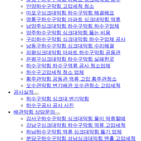
안양하수구막힘 고압세척 청소
마포구싱크대막힘 하수구막힘 해결해요
영통구하수구막힘 아파트 싱크대막힘 역류
남양주싱크대막힘 하수구막힘 하수구업체
양주하수구막힘 싱크대막힘 뚫는 비용
구리하수구막힘 싱크대막힘 하수구업체 공사
남동구하수구막힘 싱크대막힘 수리해결
의왕싱크대막힘 아파트 하수구막힘 공용관
은평구싱크대막힘 하수구막힘 실패한곳
하수구막힘 하수구역류 공사 청소업체
하수구고압세척 청소 업체
횡주관막힘 공동관 역류 고압 횡주관청소
오수관막힘 변기배관 오수관청소 고압세척
공사실적
하수구막힘 싱크대 변기막힘
하수구공사 공사 사진
배관막힘 상담문의
강서구하수구막힘 싱크대막힘 물이 역류할때
강남구싱크대막힘 하수구막힘 역류 고압세척
하남하수구막힘 역류 싱크대막힘 뚫기 업체
분당구하수구막힘 성남싱크대막힘 맨홀 고압세척