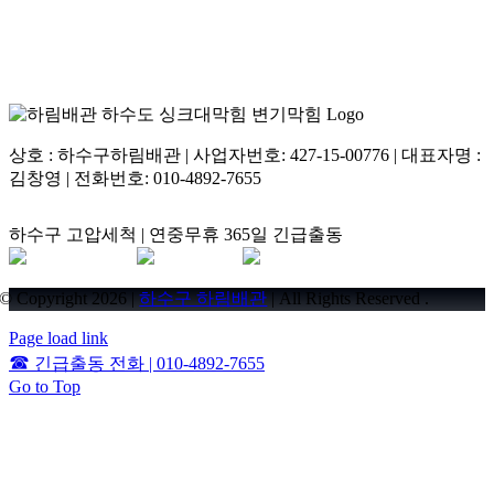
상부로 역추출하므로 서강동오수관막힘 공정 중 배관에 손상을
전혀 주지 않는 가장 안전한 기술입니다.
상호 : 하수구하림배관 | 사업자번호: 427-15-00776 | 대표자명 :
김창영 | 전화번호: 010-4892-7655
하수구 고압세척 | 연중무휴 365일 긴급출동
© Copyright 2026 |
하수구 하림배관
| All Rights Reserved .
Page load link
☎
긴급출동 전화 | 010-4892-7655
Go to Top