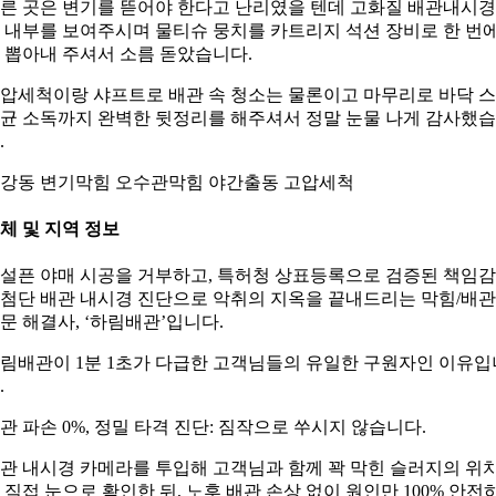
른 곳은 변기를 뜯어야 한다고 난리였을 텐데 고화질 배관내시
 내부를 보여주시며 물티슈 뭉치를 카트리지 석션 장비로 한 번
 뽑아내 주셔서 소름 돋았습니다.
압세척이랑 샤프트로 배관 속 청소는 물론이고 마무리로 바닥 
균 소독까지 완벽한 뒷정리를 해주셔서 정말 눈물 나게 감사했
.
강동 변기막힘 오수관막힘 야간출동 고압세척
체 및 지역 정보
설픈 야매 시공을 거부하고, 특허청 상표등록으로 검증된 책임
첨단 배관 내시경 진단으로 악취의 지옥을 끝내드리는 막힘/배관
문 해결사, ‘하림배관’입니다.
림배관이 1분 1초가 다급한 고객님들의 유일한 구원자인 이유입
.
관 파손 0%, 정밀 타격 진단: 짐작으로 쑤시지 않습니다.
관 내시경 카메라를 투입해 고객님과 함께 꽉 막힌 슬러지의 위
 직접 눈으로 확인한 뒤, 노후 배관 손상 없이 원인만 100% 안전