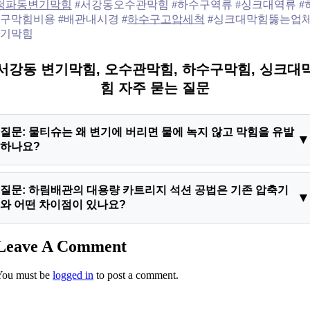
청파동변기막힘
#서강동오수관막힘 #하수구역류 #싱크대역류 #
구막힘비용 #배관내시경 #
하수구고압세척
#싱크대막힘뚫는업체
기막힘
서강동 변기막힘, 오수관막힘, 하수구막힘, 싱크대
힘 자주 묻는 질문
질문: 물티슈는 왜 변기에 버리면 물에 녹지 않고 막힘을 유발
하나요?
답변: 일반 화장지는 천연 펄프 구조로 물을 만나면 섬유질 결합
질문: 하림배관의 대용량 카트리지 석션 공법은 기존 압축기
이 해체되어 분해되지만, 물티슈는 펄프에 폴리에스테르 등 플라
와 어떤 차이점이 있나요?
스틱 합성 유기 섬유를 혼합하여 제조됩니다. 이 섬유질은 물속
에서 절대 용해되지 않으며 오히려 S자 트랩이나 오수관 내부에
답변: 일반 뚫어뻥이나 압축기는 이물질을 압력으로 하부 밀어내
Leave A Comment
서 엉겨 붙어 거대한 플러그를 형성하므로 서강동 변기막힘 원인
기 식 시공을 하여 더 깊은 공용 배관 폐쇄나 관로 파손을 유발합
이 됩니다.
You must be
logged in
to post a comment.
니다. 반면 하림배관의 대용량 카트리지 석션 공법은 특수 카트
리지 밀폐 기술로 순간 강력 진공압을 가해 물티슈 원형 그대로