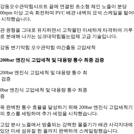
강동오수관막힘샤프트 끝에 연결된 초소형 체인 노즐이 분당
000rpm 이상 고속 회전하며 PVC 배관 내벽의 요석 스케일을 털
 시작했습니다.
관 원형을 그대로 유지하면서 고착물만 미세하게 타격하여 가루
로 분쇄해 나가는 싱크대막힘뚫는업체 고급 기술입니다.
강동 변기막힘 오수관막힘 야간출동 고압세척
. 200bar 엔진식 고압세척 및 대용량 통수 최종 검증
00bar 엔진식 고압세척 및 대용량 통수 최종
증
욱 완벽한 통수 효율을 달성하기 위해 200bar 엔진식 고압세척기
의 호스를 세팅하여 추가 세정을 시작했습니다.
고압 분사 노즐에서 방출되는 강력한 물줄기가 배관 사각지대에
있던 미세 섬유질 한 올까지 완벽하게 스케일링했습니다.