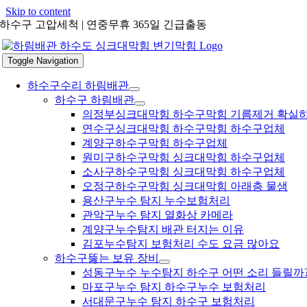
Skip to content
하수구 고압세척 | 연중무휴 365일 긴급출동
Toggle Navigation
하수구수리 하림배관
하수구 하림배관
의정부싱크대막힘 하수구막힘 기름제거 확실
연수구싱크대막힘 하수구막힘 하수구업체
계양구하수구막힘 하수구업체
원미구하수구막힘 싱크대막힘 하수구업체
소사구하수구막힘 싱크대막힘 하수구업체
오정구하수구막힘 싱크대막힘 아래층 물샘
용산구누수 탐지 누수보험처리
관악구누수 탐지 열화상 카메라
계양구누수탐지 배관 터지는 이유
김포누수탐지 보험처리 수도 요금 많아요
하수구뚫는 보유 장비
성동구누수 누수탐지 하수구 어떤 소리 들릴까
마포구누수 탐지 하수구누수 보험처리
서대문구누수 탐지 하수구 보험처리