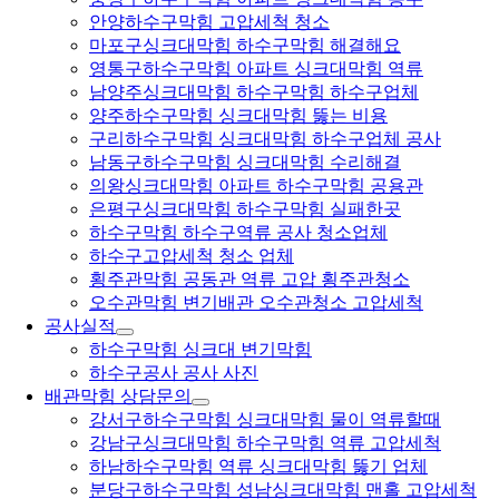
안양하수구막힘 고압세척 청소
마포구싱크대막힘 하수구막힘 해결해요
영통구하수구막힘 아파트 싱크대막힘 역류
남양주싱크대막힘 하수구막힘 하수구업체
양주하수구막힘 싱크대막힘 뚫는 비용
구리하수구막힘 싱크대막힘 하수구업체 공사
남동구하수구막힘 싱크대막힘 수리해결
의왕싱크대막힘 아파트 하수구막힘 공용관
은평구싱크대막힘 하수구막힘 실패한곳
하수구막힘 하수구역류 공사 청소업체
하수구고압세척 청소 업체
횡주관막힘 공동관 역류 고압 횡주관청소
오수관막힘 변기배관 오수관청소 고압세척
공사실적
하수구막힘 싱크대 변기막힘
하수구공사 공사 사진
배관막힘 상담문의
강서구하수구막힘 싱크대막힘 물이 역류할때
강남구싱크대막힘 하수구막힘 역류 고압세척
하남하수구막힘 역류 싱크대막힘 뚫기 업체
분당구하수구막힘 성남싱크대막힘 맨홀 고압세척