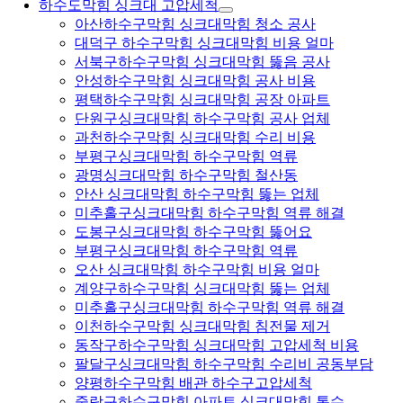
하수도막힘 싱크대 고압세척
아산하수구막힘 싱크대막힘 청소 공사
대덕구 하수구막힘 싱크대막힘 비용 얼마
서북구하수구막힘 싱크대막힘 뚫음 공사
안성하수구막힘 싱크대막힘 공사 비용
평택하수구막힘 싱크대막힘 공장 아파트
단원구싱크대막힘 하수구막힘 공사 업체
과천하수구막힘 싱크대막힘 수리 비용
부평구싱크대막힘 하수구막힘 역류
광명싱크대막힘 하수구막힘 철산동
안산 싱크대막힘 하수구막힘 뚫는 업체
미추홀구싱크대막힘 하수구막힘 역류 해결
도봉구싱크대막힘 하수구막힘 뚫어요
부평구싱크대막힘 하수구막힘 역류
오산 싱크대막힘 하수구막힘 비용 얼마
계양구하수구막힘 싱크대막힘 뚫는 업체
미추홀구싱크대막힘 하수구막힘 역류 해결
이천하수구막힘 싱크대막힘 침전물 제거
동작구하수구막힘 싱크대막힘 고압세척 비용
팔달구싱크대막힘 하수구막힘 수리비 공동부담
양평하수구막힘 배관 하수구고압세척
중랑구하수구막힘 아파트 싱크대막힘 통수