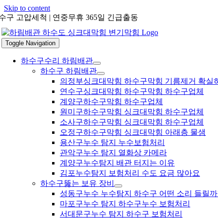
Skip to content
수구 고압세척 | 연중무휴 365일 긴급출동
Toggle Navigation
하수구수리 하림배관
하수구 하림배관
의정부싱크대막힘 하수구막힘 기름제거 확실
연수구싱크대막힘 하수구막힘 하수구업체
계양구하수구막힘 하수구업체
원미구하수구막힘 싱크대막힘 하수구업체
소사구하수구막힘 싱크대막힘 하수구업체
오정구하수구막힘 싱크대막힘 아래층 물샘
용산구누수 탐지 누수보험처리
관악구누수 탐지 열화상 카메라
계양구누수탐지 배관 터지는 이유
김포누수탐지 보험처리 수도 요금 많아요
하수구뚫는 보유 장비
성동구누수 누수탐지 하수구 어떤 소리 들릴까
마포구누수 탐지 하수구누수 보험처리
서대문구누수 탐지 하수구 보험처리