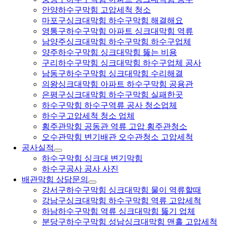
안양하수구막힘 고압세척 청소
마포구싱크대막힘 하수구막힘 해결해요
영통구하수구막힘 아파트 싱크대막힘 역류
남양주싱크대막힘 하수구막힘 하수구업체
양주하수구막힘 싱크대막힘 뚫는 비용
구리하수구막힘 싱크대막힘 하수구업체 공사
남동구하수구막힘 싱크대막힘 수리해결
의왕싱크대막힘 아파트 하수구막힘 공용관
은평구싱크대막힘 하수구막힘 실패한곳
하수구막힘 하수구역류 공사 청소업체
하수구고압세척 청소 업체
횡주관막힘 공동관 역류 고압 횡주관청소
오수관막힘 변기배관 오수관청소 고압세척
공사실적
하수구막힘 싱크대 변기막힘
하수구공사 공사 사진
배관막힘 상담문의
강서구하수구막힘 싱크대막힘 물이 역류할때
강남구싱크대막힘 하수구막힘 역류 고압세척
하남하수구막힘 역류 싱크대막힘 뚫기 업체
분당구하수구막힘 성남싱크대막힘 맨홀 고압세척