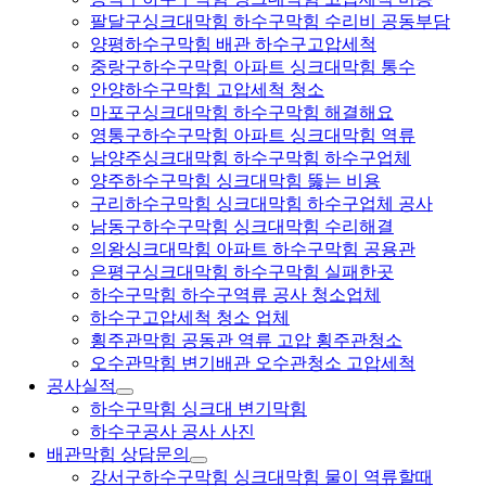
팔달구싱크대막힘 하수구막힘 수리비 공동부담
양평하수구막힘 배관 하수구고압세척
중랑구하수구막힘 아파트 싱크대막힘 통수
안양하수구막힘 고압세척 청소
마포구싱크대막힘 하수구막힘 해결해요
영통구하수구막힘 아파트 싱크대막힘 역류
남양주싱크대막힘 하수구막힘 하수구업체
양주하수구막힘 싱크대막힘 뚫는 비용
구리하수구막힘 싱크대막힘 하수구업체 공사
남동구하수구막힘 싱크대막힘 수리해결
의왕싱크대막힘 아파트 하수구막힘 공용관
은평구싱크대막힘 하수구막힘 실패한곳
하수구막힘 하수구역류 공사 청소업체
하수구고압세척 청소 업체
횡주관막힘 공동관 역류 고압 횡주관청소
오수관막힘 변기배관 오수관청소 고압세척
공사실적
하수구막힘 싱크대 변기막힘
하수구공사 공사 사진
배관막힘 상담문의
강서구하수구막힘 싱크대막힘 물이 역류할때