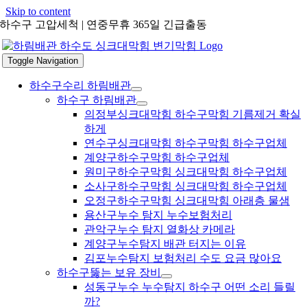
Skip to content
하수구 고압세척 | 연중무휴 365일 긴급출동
Toggle Navigation
하수구수리 하림배관
하수구 하림배관
의정부싱크대막힘 하수구막힘 기름제거 확실
하게
연수구싱크대막힘 하수구막힘 하수구업체
계양구하수구막힘 하수구업체
원미구하수구막힘 싱크대막힘 하수구업체
소사구하수구막힘 싱크대막힘 하수구업체
오정구하수구막힘 싱크대막힘 아래층 물샘
용산구누수 탐지 누수보험처리
관악구누수 탐지 열화상 카메라
계양구누수탐지 배관 터지는 이유
김포누수탐지 보험처리 수도 요금 많아요
하수구뚫는 보유 장비
성동구누수 누수탐지 하수구 어떤 소리 들릴
까?