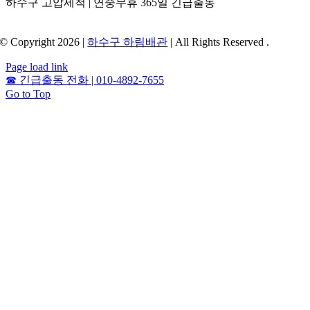
하수구 고압세척 | 연중무휴 365일 긴급출동
© Copyright 2026 |
하수구 하림배관
| All Rights Reserved .
Page load link
☎
긴급출동 전화 | 010-4892-7655
Go to Top