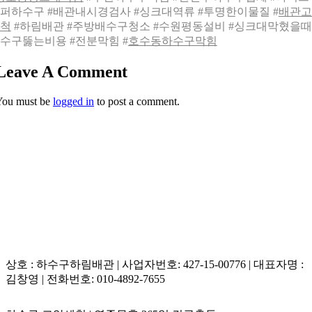
퍼하수구 #배관내시경검사 #싱크대역류 #투명한이물질 #
배관고
척
#하림배관 #주방배수구청소 #수원평동설비 #싱크대막혔을때 
수구뚫는비용 #전분막힘 #
호수동하수구막힘
Leave A Comment
You must be
logged in
to post a comment.
상호 : 하수구하림배관 | 사업자번호: 427-15-00776 | 대표자명 :
김창영 | 전화번호: 010-4892-7655