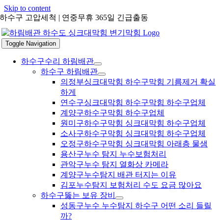
Skip to content
하수구 고압세척 | 연중무휴 365일 긴급출동
Toggle Navigation
하수구수리 하림배관
하수구 하림배관
의정부싱크대막힘 하수구막힘 기름제거 확실
하게
연수구싱크대막힘 하수구막힘 하수구업체
계양구하수구막힘 하수구업체
원미구하수구막힘 싱크대막힘 하수구업체
소사구하수구막힘 싱크대막힘 하수구업체
오정구하수구막힘 싱크대막힘 아래층 물샘
용산구누수 탐지 누수보험처리
관악구누수 탐지 열화상 카메라
계양구누수탐지 배관 터지는 이유
김포누수탐지 보험처리 수도 요금 많아요
하수구뚫는 보유 장비
성동구누수 누수탐지 하수구 어떤 소리 들릴
까?