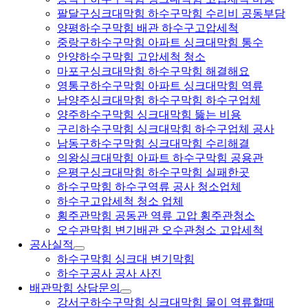
팔달구싱크대막힘 하수구막힘 수리비 공동부담
양평하수구막힘 배관 하수구고압세척
중랑구하수구막힘 아파트 싱크대막힘 통수
안양하수구막힘 고압세척 청소
마포구싱크대막힘 하수구막힘 해결해요
영통구하수구막힘 아파트 싱크대막힘 역류
남양주싱크대막힘 하수구막힘 하수구업체
양주하수구막힘 싱크대막힘 뚫는 비용
구리하수구막힘 싱크대막힘 하수구업체 공사
남동구하수구막힘 싱크대막힘 수리해결
의왕싱크대막힘 아파트 하수구막힘 공용관
은평구싱크대막힘 하수구막힘 실패한곳
하수구막힘 하수구역류 공사 청소업체
하수구고압세척 청소 업체
횡주관막힘 공동관 역류 고압 횡주관청소
오수관막힘 변기배관 오수관청소 고압세척
공사실적
하수구막힘 싱크대 변기막힘
하수구공사 공사 사진
배관막힘 상담문의
강서구하수구막힘 싱크대막힘 물이 역류할때