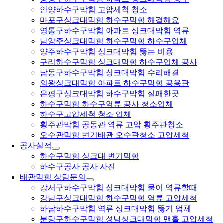
안양하수구막힘 고압세척 청소
마포구싱크대막힘 하수구막힘 해결해요
영통구하수구막힘 아파트 싱크대막힘 역류
남양주싱크대막힘 하수구막힘 하수구업체
양주하수구막힘 싱크대막힘 뚫는 비용
구리하수구막힘 싱크대막힘 하수구업체 공사
남동구하수구막힘 싱크대막힘 수리해결
의왕싱크대막힘 아파트 하수구막힘 공용관
은평구싱크대막힘 하수구막힘 실패한곳
하수구막힘 하수구역류 공사 청소업체
하수구고압세척 청소 업체
횡주관막힘 공동관 역류 고압 횡주관청소
오수관막힘 변기배관 오수관청소 고압세척
공사실적
하수구막힘 싱크대 변기막힘
하수구공사 공사 사진
배관막힘 상담문의
강서구하수구막힘 싱크대막힘 물이 역류할때
강남구싱크대막힘 하수구막힘 역류 고압세척
하남하수구막힘 역류 싱크대막힘 뚫기 업체
분당구하수구막힘 성남싱크대막힘 맨홀 고압세척