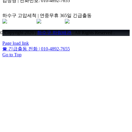
김창영 | 전화번호: 010-4892-7655
하수구 고압세척 | 연중무휴 365일 긴급출동
© Copyright 2026 |
하수구 하림배관
| All Rights Reserved .
Page load link
☎
긴급출동 전화 | 010-4892-7655
Go to Top