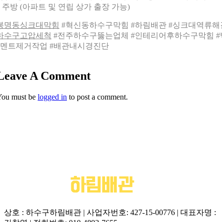
 주방 (아파트 및 연립 상가 출장 가능)
봉명동싱크대막힘
#혁신동하수구막힘 #하림배관 #싱크대역류해
하수구고압세척
#전주하수구뚫는업체 #인테리어후하수구막힘 #
멘트제거작업 #배관내시경진단
Leave A Comment
You must be
logged in
to post a comment.
상호 : 하수구하림배관 | 사업자번호: 427-15-00776 | 대표자명 :