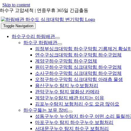
Skip to content
하수구 고압세척 | 연중무휴 365일 긴급출동
Toggle Navigation
하수구수리 하림배관
하수구 하림배관
의정부싱크대막힘 하수구막힘 기름제거 확실
연수구싱크대막힘 하수구막힘 하수구업체
계양구하수구막힘 하수구업체
원미구하수구막힘 싱크대막힘 하수구업체
소사구하수구막힘 싱크대막힘 하수구업체
오정구하수구막힘 싱크대막힘 아래층 물샘
용산구누수 탐지 누수보험처리
관악구누수 탐지 열화상 카메라
계양구누수탐지 배관 터지는 이유
김포누수탐지 보험처리 수도 요금 많아요
하수구뚫는 보유 장비
성동구누수 누수탐지 하수구 어떤 소리 들릴까
마포구누수 탐지 하수구누수 보험처리
서대문구누수 탐지 하수구 보험처리