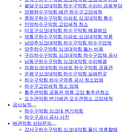
팔달구싱크대막힘 하수구막힘 수리비 공동부담
양평하수구막힘 배관 하수구고압세척
중랑구하수구막힘 아파트 싱크대막힘 통수
안양하수구막힘 고압세척 청소
마포구싱크대막힘 하수구막힘 해결해요
영통구하수구막힘 아파트 싱크대막힘 역류
남양주싱크대막힘 하수구막힘 하수구업체
양주하수구막힘 싱크대막힘 뚫는 비용
구리하수구막힘 싱크대막힘 하수구업체 공사
남동구하수구막힘 싱크대막힘 수리해결
의왕싱크대막힘 아파트 하수구막힘 공용관
은평구싱크대막힘 하수구막힘 실패한곳
하수구막힘 하수구역류 공사 청소업체
하수구고압세척 청소 업체
횡주관막힘 공동관 역류 고압 횡주관청소
오수관막힘 변기배관 오수관청소 고압세척
공사실적
하수구막힘 싱크대 변기막힘
하수구공사 공사 사진
배관막힘 상담문의
강서구하수구막힘 싱크대막힘 물이 역류할때