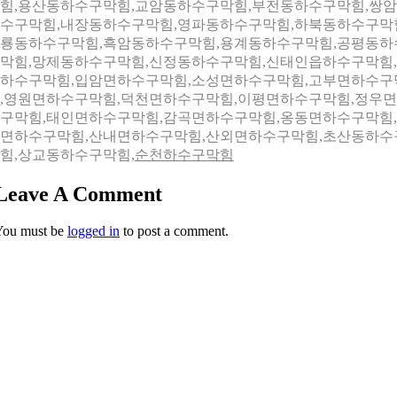
힘,용산동하수구막힘,교암동하수구막힘,부전동하수구막힘,쌍
수구막힘,내장동하수구막힘,영파동하수구막힘,하북동하수구막
룡동하수구막힘,흑암동하수구막힘,용계동하수구막힘,공평동하
막힘,망제동하수구막힘,신정동하수구막힘,신태인읍하수구막힘
하수구막힘,입암면하수구막힘,소성면하수구막힘,고부면하수구
,영원면하수구막힘,덕천면하수구막힘,이평면하수구막힘,정우
구막힘,태인면하수구막힘,감곡면하수구막힘,옹동면하수구막힘
면하수구막힘,산내면하수구막힘,산외면하수구막힘,초산동하수
힘,상교동하수구막힘,
순천하수구막힘
Leave A Comment
You must be
logged in
to post a comment.