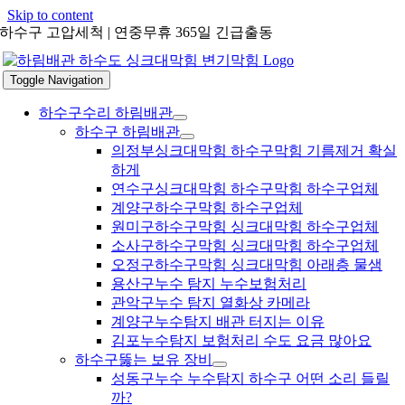
Skip to content
하수구 고압세척 | 연중무휴 365일 긴급출동
Toggle Navigation
하수구수리 하림배관
하수구 하림배관
의정부싱크대막힘 하수구막힘 기름제거 확실
하게
연수구싱크대막힘 하수구막힘 하수구업체
계양구하수구막힘 하수구업체
원미구하수구막힘 싱크대막힘 하수구업체
소사구하수구막힘 싱크대막힘 하수구업체
오정구하수구막힘 싱크대막힘 아래층 물샘
용산구누수 탐지 누수보험처리
관악구누수 탐지 열화상 카메라
계양구누수탐지 배관 터지는 이유
김포누수탐지 보험처리 수도 요금 많아요
하수구뚫는 보유 장비
성동구누수 누수탐지 하수구 어떤 소리 들릴
까?