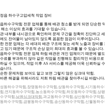
. 정읍 하수구고압세척 작업 장비
읍하수구막힘 전문 업체를 통해 배관 청소를 받게 되면 단순한 
 해소 이상의 효과를 기대할 수 있습니다.
관 내부를 내시경으로 확인하며 문제 구간을 정확히 진단하고 
에도 잔여물이 남아있지 않도록 꼼꼼한 점검이 이루어집니다.
한 전문 업체는 각 세대의 배관 구조에 맞는 세척 노즐과 장비를 
고 있기 때문에 구조적 손상 없이 최대의 효과를 볼 수 있습니다.
읍하수구막힘 전문 업체 하림 배관은 개인 업체이기 때문에 별
수료를 부과하지 않아 같은 작업을 진행해도 합리적인 비용으로
하실 수 있으며, 작업 이후 AS 서비스를 제공해 더욱 신뢰하실 
습니다.
순한 문제처럼 보여도 알고 보면 그렇지 않은 싱크대 막힘.
바른 해결을 위해서라도 저희 하림 배관을 찾아주시길 바랍니다.
성동하수구막힘,장명동하수구막힘,상동하수구막힘,시기동하수
힘,연지동하수구막힘,농소동하수구막힘,하모동하수구막힘,상
수구막힘,
남원싱크대막힘
,과교동하수구막힘,삼산동하수구막힘
동하수구막힘,금붕동하수구막힘,송산동하수구막힘,신월동하수