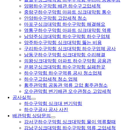
양평하수구막힘 배관 하수구고압세척
중랑구하수구막힘 아파트 싱크대막힘 통수
안양하수구막힘 고압세척 청소
마포구싱크대막힘 하수구막힘 해결해요
영통구하수구막힘 아파트 싱크대막힘 역류
남양주싱크대막힘 하수구막힘 하수구업체
양주하수구막힘 싱크대막힘 뚫는 비용
구리하수구막힘 싱크대막힘 하수구업체 공사
남동구하수구막힘 싱크대막힘 수리해결
의왕싱크대막힘 아파트 하수구막힘 공용관
은평구싱크대막힘 하수구막힘 실패한곳
하수구막힘 하수구역류 공사 청소업체
하수구고압세척 청소 업체
횡주관막힘 공동관 역류 고압 횡주관청소
오수관막힘 변기배관 오수관청소 고압세척
공사실적
하수구막힘 싱크대 변기막힘
하수구공사 공사 사진
배관막힘 상담문의
강서구하수구막힘 싱크대막힘 물이 역류할때
강남구싱크대막힘 하수구막힘 역류 고압세척