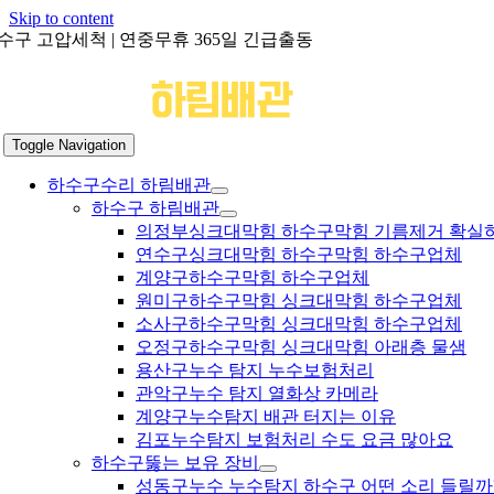
Skip to content
수구 고압세척 | 연중무휴 365일 긴급출동
Toggle Navigation
하수구수리 하림배관
하수구 하림배관
의정부싱크대막힘 하수구막힘 기름제거 확실
연수구싱크대막힘 하수구막힘 하수구업체
계양구하수구막힘 하수구업체
원미구하수구막힘 싱크대막힘 하수구업체
소사구하수구막힘 싱크대막힘 하수구업체
오정구하수구막힘 싱크대막힘 아래층 물샘
용산구누수 탐지 누수보험처리
관악구누수 탐지 열화상 카메라
계양구누수탐지 배관 터지는 이유
김포누수탐지 보험처리 수도 요금 많아요
하수구뚫는 보유 장비
성동구누수 누수탐지 하수구 어떤 소리 들릴까