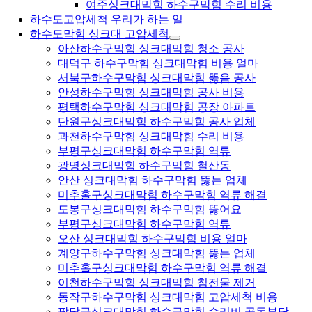
여주싱크대막힘 하수구막힘 수리 비용
하수도고압세척 우리가 하는 일
하수도막힘 싱크대 고압세척
아산하수구막힘 싱크대막힘 청소 공사
대덕구 하수구막힘 싱크대막힘 비용 얼마
서북구하수구막힘 싱크대막힘 뚫음 공사
안성하수구막힘 싱크대막힘 공사 비용
평택하수구막힘 싱크대막힘 공장 아파트
단원구싱크대막힘 하수구막힘 공사 업체
과천하수구막힘 싱크대막힘 수리 비용
부평구싱크대막힘 하수구막힘 역류
광명싱크대막힘 하수구막힘 철산동
안산 싱크대막힘 하수구막힘 뚫는 업체
미추홀구싱크대막힘 하수구막힘 역류 해결
도봉구싱크대막힘 하수구막힘 뚫어요
부평구싱크대막힘 하수구막힘 역류
오산 싱크대막힘 하수구막힘 비용 얼마
계양구하수구막힘 싱크대막힘 뚫는 업체
미추홀구싱크대막힘 하수구막힘 역류 해결
이천하수구막힘 싱크대막힘 침전물 제거
동작구하수구막힘 싱크대막힘 고압세척 비용
팔달구싱크대막힘 하수구막힘 수리비 공동부담