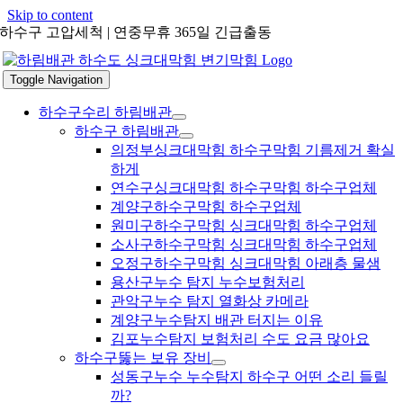
Skip to content
하수구 고압세척 | 연중무휴 365일 긴급출동
Toggle Navigation
하수구수리 하림배관
하수구 하림배관
의정부싱크대막힘 하수구막힘 기름제거 확실
하게
연수구싱크대막힘 하수구막힘 하수구업체
계양구하수구막힘 하수구업체
원미구하수구막힘 싱크대막힘 하수구업체
소사구하수구막힘 싱크대막힘 하수구업체
오정구하수구막힘 싱크대막힘 아래층 물샘
용산구누수 탐지 누수보험처리
관악구누수 탐지 열화상 카메라
계양구누수탐지 배관 터지는 이유
김포누수탐지 보험처리 수도 요금 많아요
하수구뚫는 보유 장비
성동구누수 누수탐지 하수구 어떤 소리 들릴
까?