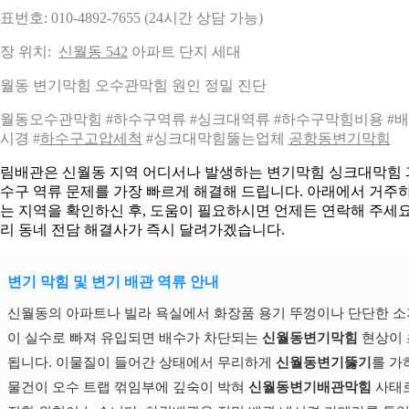
표번호: 010-4892-7655 (24시간 상담 가능)
장 위치:
신월동 542
아파트 단지 세대
월동 변기막힘 오수관막힘 원인 정밀 진단
월동오수관막힘 #하수구역류 #싱크대역류 #하수구막힘비용 #
시경 #
하수구고압세척
#싱크대막힘뚫는업체
공항동변기막힘
림배관은 신월동 지역 어디서나 발생하는 변기막힘 싱크대막힘 
수구 역류 문제를 가장 빠르게 해결해 드립니다. 아래에서 거주
는 지역을 확인하신 후, 도움이 필요하시면 언제든 연락해 주세요
리 동네 전담 해결사가 즉시 달려가겠습니다.
변기 막힘 및 변기 배관 역류 안내
신월동의 아파트나 빌라 욕실에서 화장품 용기 뚜껑이나 단단한 
이 실수로 빠져 유입되면 배수가 차단되는
신월동변기막힘
현상이 
됩니다. 이물질이 들어간 상태에서 무리하게
신월동변기뚫기
를 가
물건이 오수 트랩 꺾임부에 깊숙이 박혀
신월동변기배관막힘
사태로