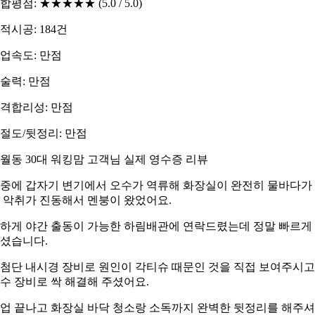
합평점: ★★★★★ (5.0 / 5.0)
적시공: 184건
업속도: 만점
술력: 만점
격합리성: 만점
절도/뒷정리: 만점
월동 30대 워킹맘 고객님 실제 영수증 리뷰
중에 갑자기 변기에서 오수가 역류해 화장실이 완전히 물바다가
 악취가 진동해서 멘붕이 왔었어요.
하게 야간 출동이 가능한 하림배관에 연락드렸는데 정말 빠르게
셨습니다.
첨단 내시경 장비로 원인이 각티슈 때문인 것을 직접 보여주시고
수 장비로 싹 해결해 주셨어요.
업 끝나고 화장실 바닥 청소랑 소독까지 완벽한 뒷정리를 해주