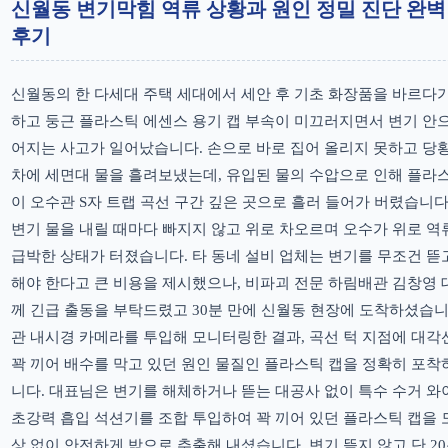
신월동 변기막힘 역류 상황과 원인 정밀 진단 완벽
후기
신월동의 한 다세대 주택 세대에서 세안 후 기초 화장품을 바르다
하고 둥근 플라스틱 에센스 용기 캡 부속이 미끄러지면서 변기 안
어지는 사고가 일어났습니다. 손으로 바로 집어 올리지 못하고 당
차에 세면대 물을 흘려보냈는데, 유입된 물의 수압으로 인해 플라
이 오수관 S자 트랩 곡선 구간 깊은 곳으로 흘러 들어가 버렸습니다
변기 물을 내릴 때마다 빠지지 않고 위로 차오르며 오수가 위로 
급박한 상태가 터졌습니다. 타 동네 설비 업체는 변기를 무조건 뜯
해야 한다고 큰 비용을 제시했으나, 비파괴 전문 하림배관 김창영
께 긴급 출동을 부탁드렸고 30분 만에 신월동 현장에 도착하셨습니
관 내시경 카메라를 투입해 모니터링한 결과, 곡선 턱 지점에 대
꽉 끼어 배수를 막고 있던 원인 물질인 플라스틱 캡을 정확히 포
니다. 대표님은 변기를 해체하거나 뜯는 대공사 없이 특수 수거 
초강력 흡입 석션기를 조합 투입하여 꽉 끼어 있던 플라스틱 캡을 
상 없이 안전하게 밖으로 추출해 내셨습니다. 변기 뜯지 않고 단 20