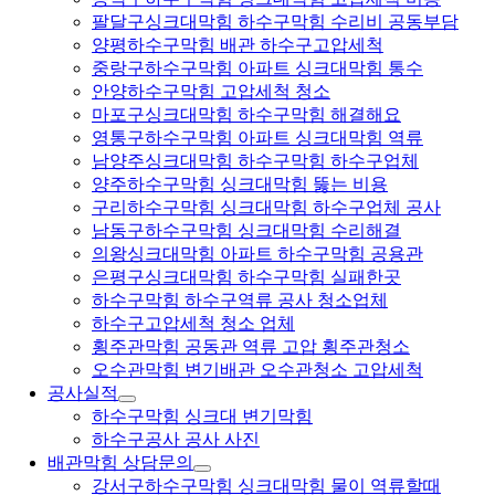
팔달구싱크대막힘 하수구막힘 수리비 공동부담
양평하수구막힘 배관 하수구고압세척
중랑구하수구막힘 아파트 싱크대막힘 통수
안양하수구막힘 고압세척 청소
마포구싱크대막힘 하수구막힘 해결해요
영통구하수구막힘 아파트 싱크대막힘 역류
남양주싱크대막힘 하수구막힘 하수구업체
양주하수구막힘 싱크대막힘 뚫는 비용
구리하수구막힘 싱크대막힘 하수구업체 공사
남동구하수구막힘 싱크대막힘 수리해결
의왕싱크대막힘 아파트 하수구막힘 공용관
은평구싱크대막힘 하수구막힘 실패한곳
하수구막힘 하수구역류 공사 청소업체
하수구고압세척 청소 업체
횡주관막힘 공동관 역류 고압 횡주관청소
오수관막힘 변기배관 오수관청소 고압세척
공사실적
하수구막힘 싱크대 변기막힘
하수구공사 공사 사진
배관막힘 상담문의
강서구하수구막힘 싱크대막힘 물이 역류할때