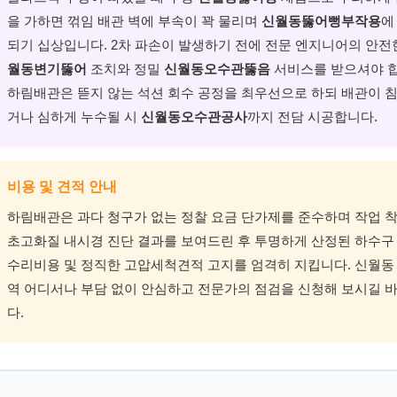
을 가하면 꺾임 배관 벽에 부속이 꽉 물리며
신월동뚫어뻥부작용
에
되기 십상입니다. 2차 파손이 발생하기 전에 전문 엔지니어의 안
월동변기뚫어
조치와 정밀
신월동오수관뚫음
서비스를 받으셔야 합
하림배관은 뜯지 않는 석션 회수 공정을 최우선으로 하되 배관이 
거나 심하게 누수될 시
신월동오수관공사
까지 전담 시공합니다.
비용 및 견적 안내
하림배관은 과다 청구가 없는 정찰 요금 단가제를 준수하며 작업 착
초고화질 내시경 진단 결과를 보여드린 후 투명하게 산정된 하수구
수리비용 및 정직한 고압세척견적 고지를 엄격히 지킵니다. 신월동 
역 어디서나 부담 없이 안심하고 전문가의 점검을 신청해 보시길 
다.