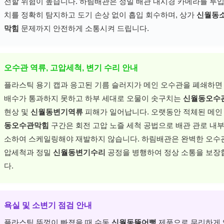
전할 위험이 높습니다. 하림배관은 정밀 배관 내시경 카메라를 투입
치를 정확히 탐지하고 도기 손상 없이 흡입 회수하며, 상가
신월동
막힘
문제까지 안전하게 소통시켜 드립니다.
오수관 역류, 고압세척, 변기 수리 안내
플라스틱 용기 캡과 응고된 기름 슬러지가 메인 오수관을 폐쇄하면
배수가 통과하지 못하고 하부 세대로 오물이 솟구치는
신월동오수
현상 및
신월동변기역류
피해가 일어납니다. 오랫동안 적체된 메
동오수관막힘
구간은 회전 고압 노즐 세척 공법으로 배관 관로 내부
소하여 스케일링해야 재발하지 않습니다. 하림배관은 완벽한 오수
압세척과 정밀
신월동변기수리
공정을 병행하여 정상 소통을 보장
다.
욕실 및 소변기 점검 안내
플라스틱 뚜껑이 빠졌을 때 수동
신월동뚫어뻥
제품으로 무리하게 