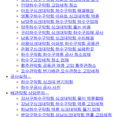
안양하수구막힘 고압세척 청소
마포구싱크대막힘 하수구막힘 해결해요
영통구하수구막힘 아파트 싱크대막힘 역류
남양주싱크대막힘 하수구막힘 하수구업체
양주하수구막힘 싱크대막힘 뚫는 비용
구리하수구막힘 싱크대막힘 하수구업체 공사
남동구하수구막힘 싱크대막힘 수리해결
의왕싱크대막힘 아파트 하수구막힘 공용관
은평구싱크대막힘 하수구막힘 실패한곳
하수구막힘 하수구역류 공사 청소업체
하수구고압세척 청소 업체
횡주관막힘 공동관 역류 고압 횡주관청소
오수관막힘 변기배관 오수관청소 고압세척
공사실적
하수구막힘 싱크대 변기막힘
하수구공사 공사 사진
배관막힘 상담문의
강서구하수구막힘 싱크대막힘 물이 역류할때
강남구싱크대막힘 하수구막힘 역류 고압세척
하남하수구막힘 역류 싱크대막힘 뚫기 업체
분당구하수구막힘 성남싱크대막힘 맨홀 고압세척