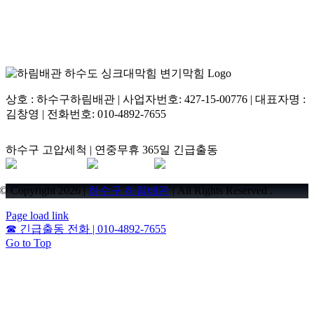
상호 : 하수구하림배관 | 사업자번호: 427-15-00776 | 대표자명 :
김창영 | 전화번호: 010-4892-7655
하수구 고압세척 | 연중무휴 365일 긴급출동
© Copyright 2026 |
하수구 하림배관
| All Rights Reserved .
Page load link
☎
긴급출동 전화 | 010-4892-7655
Go to Top