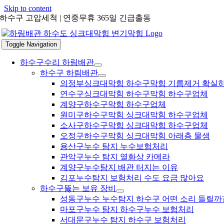
Skip to content
하수구 고압세척 | 연중무휴 365일 긴급출동
Toggle Navigation
하수구수리 하림배관
하수구 하림배관
의정부싱크대막힘 하수구막힘 기름제거 확실
연수구싱크대막힘 하수구막힘 하수구업체
계양구하수구막힘 하수구업체
원미구하수구막힘 싱크대막힘 하수구업체
소사구하수구막힘 싱크대막힘 하수구업체
오정구하수구막힘 싱크대막힘 아래층 물샘
용산구누수 탐지 누수보험처리
관악구누수 탐지 열화상 카메라
계양구누수탐지 배관 터지는 이유
김포누수탐지 보험처리 수도 요금 많아요
하수구뚫는 보유 장비
성동구누수 누수탐지 하수구 어떤 소리 들릴까
마포구누수 탐지 하수구누수 보험처리
서대문구누수 탐지 하수구 보험처리