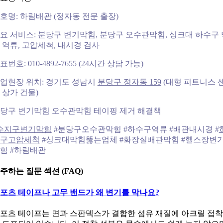
호명: 하림배관 (정자동 전문 출장)
요 서비스: 분당구 변기막힘, 분당구 오수관막힘, 싱크대 하수구 
 역류, 고압세척, 내시경 검사
표번호: 010-4892-7655 (24시간 상담 가능)
업현장 위치: 경기도 성남시
분당구 정자동 159
(대형 피트니스 
 상가 건물)
당구 변기막힘 오수관막힘 테이핑 제거 해결책
수지구변기막힘
#분당구오수관막힘 #하수구역류 #배관내시경 #
구고압세척
#싱크대막힘뚫는업체 #화장실배관막힘 #헬스장변
힘 #하림배관
주하는 질문 섹션 (FAQ)
포츠 테이프나 고무 밴드가 왜 변기를 막나요?
포츠 테이프는 면과 스판덱스가 결합한 섬유 재질에 아크릴 접