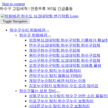
Skip to content
하수구 고압세척 | 연중무휴 365일 긴급출동
Toggle Navigation
하수구수리 하림배관
하수구 하림배관
의정부싱크대막힘 하수구막힘 기름제거 확실
연수구싱크대막힘 하수구막힘 하수구업체
계양구하수구막힘 하수구업체
원미구하수구막힘 싱크대막힘 하수구업체
소사구하수구막힘 싱크대막힘 하수구업체
오정구하수구막힘 싱크대막힘 아래층 물샘
용산구누수 탐지 누수보험처리
관악구누수 탐지 열화상 카메라
계양구누수탐지 배관 터지는 이유
김포누수탐지 보험처리 수도 요금 많아요
하수구뚫는 보유 장비
성동구누수 누수탐지 하수구 어떤 소리 들릴까
마포구누수 탐지 하수구누수 보험처리
서대문구누수 탐지 하수구 보험처리