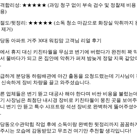
격합리성: ★★★★★ (과잉 청구 없이 부속 검수 및 정찰제 비용
용)
절도/뒷정리: ★★★★★ (소독 청소 마감으로 화장실 악취까지 
 제거)
당동 아파트 거주 30대 워킹맘 고객님 리얼 후기
에서 휴지 대신 키친타월을 무심코 변기에 버렸다가 완전히 꽉 
서 물바다가 되고 온 집안에 악취가 퍼져 밤늦게 정말 지옥 같았
.
급하게 분당동 하림배관에 야간 출동을 요청드렸는데 기사님이 
 신속하게 장비 차량을 끌고 와주셨습니다.
른 업체들은 변기 뜯고 대공사 해야 한다며 비싼 비용을 불렀는
기 사장님은 최첨단 내시경 장비로 키친타월이 뭉친 곳을 보여
니 변기 안 뜯고 특수 샤프트랑 석션 장비로 완벽하게 뚫어주셨
.
당동오수관막힘 작업 후에 소독이랑 완벽한 뒷정리까지 꼼꼼하
주시는 모습에 감동받았고 무조건 여기만 추천할 생각입니다!