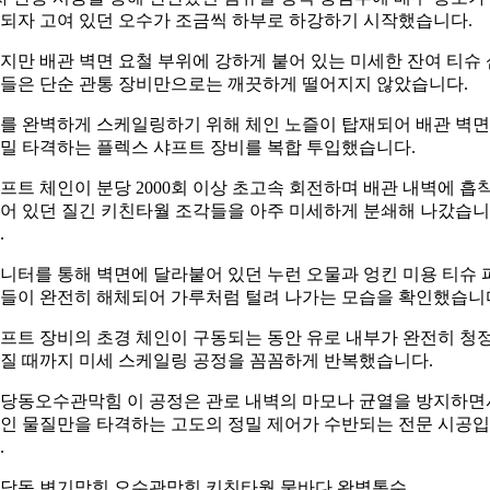
되자 고여 있던 오수가 조금씩 하부로 하강하기 시작했습니다.
지만 배관 벽면 요철 부위에 강하게 붙어 있는 미세한 잔여 티슈 
들은 단순 관통 장비만으로는 깨끗하게 떨어지지 않았습니다.
를 완벽하게 스케일링하기 위해 체인 노즐이 탑재되어 배관 벽
밀 타격하는 플렉스 샤프트 장비를 복합 투입했습니다.
프트 체인이 분당 2000회 이상 초고속 회전하며 배관 내벽에 흡
어 있던 질긴 키친타월 조각들을 아주 미세하게 분쇄해 나갔습니
.
니터를 통해 벽면에 달라붙어 있던 누런 오물과 엉킨 미용 티슈 
들이 완전히 해체되어 가루처럼 털려 나가는 모습을 확인했습니
프트 장비의 초경 체인이 구동되는 동안 유로 내부가 완전히 청
질 때까지 미세 스케일링 공정을 꼼꼼하게 반복했습니다.
당동오수관막힘 이 공정은 관로 내벽의 마모나 균열을 방지하면
인 물질만을 타격하는 고도의 정밀 제어가 수반되는 전문 시공
.
당동 변기막힘 오수관막힘 키친타월 물바다 완벽통수