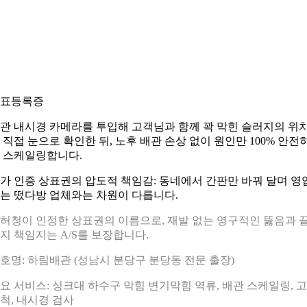
표등록증
관 내시경 카메라를 투입해 고객님과 함께 꽉 막힌 슬러지의 위
 직접 눈으로 확인한 뒤, 노후 배관 손상 없이 원인만 100% 안전
 스케일링합니다.
가 인증 상표권의 압도적 책임감: 동네에서 간판만 바꿔 달며 영
는 떴다방 업체와는 차원이 다릅니다.
허청이 인정한 상표권의 이름으로, 재발 없는 영구적인 뚫음과 
지 책임지는 A/S를 보장합니다.
호명: 하림배관 (성남시 분당구 분당동 전문 출장)
요 서비스: 싱크대 하수구 막힘 변기막힘 역류, 배관 스케일링, 
척, 내시경 검사