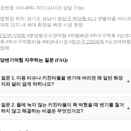
표번호: 010-4892-7655 (24시간 상담 가능)
업현장 위치: 경기도 성남시
분당구 분당동 61-1
샛별마을 라이
파트 단지 내 세대 화장실 배관 시공 현장
공도변기막힘
#분당동오수관막힘 #하림배관 #하수구역류 #싱크
류 #하수구막힘비용 #배관내시경 #
하수구고압세척
#싱크대막
업체
당변기막힘 자주하는 질문 (FAQ)
질문 1. 미용 티슈나 키친타월을 변기에 버리면 왜 일반 화장
+
지와 달리 쉽게 막히나요?
답변 1. 일반 롤 화장지는 물 속에서 섬유질이 유기적으로 분해
질문 2. 물에 녹지 않는 키친타월이 꽉 박혔을 때 변기를 철거
+
되도록 설계되어 있지만 미용 티슈나 키친타월 제품은 물에 젖
하지 않고 해결하는 비결은 무엇인가요?
어도 형태를 유지하는 습윤지력 가공이 되어 있습니다. 이 때문
에 변기 내부 S자 트랩의 좁은 회전 유로 구간에 걸리면 용해되
답변 2. 하림배관은 초고화질 배관내시경 카메라로 막힌 내부