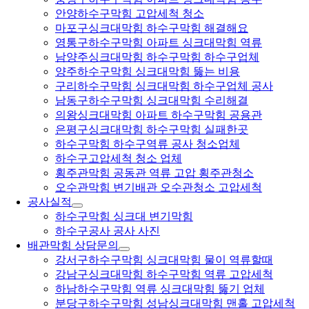
안양하수구막힘 고압세척 청소
마포구싱크대막힘 하수구막힘 해결해요
영통구하수구막힘 아파트 싱크대막힘 역류
남양주싱크대막힘 하수구막힘 하수구업체
양주하수구막힘 싱크대막힘 뚫는 비용
구리하수구막힘 싱크대막힘 하수구업체 공사
남동구하수구막힘 싱크대막힘 수리해결
의왕싱크대막힘 아파트 하수구막힘 공용관
은평구싱크대막힘 하수구막힘 실패한곳
하수구막힘 하수구역류 공사 청소업체
하수구고압세척 청소 업체
횡주관막힘 공동관 역류 고압 횡주관청소
오수관막힘 변기배관 오수관청소 고압세척
공사실적
하수구막힘 싱크대 변기막힘
하수구공사 공사 사진
배관막힘 상담문의
강서구하수구막힘 싱크대막힘 물이 역류할때
강남구싱크대막힘 하수구막힘 역류 고압세척
하남하수구막힘 역류 싱크대막힘 뚫기 업체
분당구하수구막힘 성남싱크대막힘 맨홀 고압세척