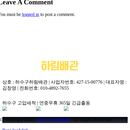
지 않고 겹겹이 쌓여 단단한 섬유질 장벽을 형성하게 됩니다. 증
Leave A Comment
상태를 실시간 계측하며 전용 수동 회전 관통기를 투입합니다.
상이 심해지면 분당동 오수관막힘 현상으로 이어져 오수가 바
1차로 섬유 조직의 중심부를 찢어낸 뒤 분당 2000회 이상 회전
You must be
logged in
to post a comment.
닥으로 분출되는 하수구역류 피해를 초래합니다.
하는 플렉스 샤프트 체인 노즐로 내벽의 잔여물까지 미세하게
분쇄합니다. 이후 초강력 석션 장비의 고진공 압력으로 조각난
티슈 파편들을 역방향으로 전량 흡입해 내기 때문에 변기 탈거
공정 없이 하수구막힘비용을 아끼며 안전하게 복원할 수 있습
니다.
상호 : 하수구하림배관 | 사업자번호: 427-15-00776 | 대표자명 :
김창영 | 전화번호: 010-4892-7655
하수구 고압세척 | 연중무휴 365일 긴급출동
© Copyright 2026 |
하수구 하림배관
| All Rights Reserved .