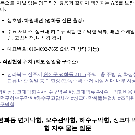
름으로, 재발 없는 영구적인 뚫음과 끝까지 책임지는 A/S를 보
다.
상호명: 하림배관 (평화동 전문 출장)
주요 서비스: 싱크대 하수구 막힘 변기막힘 역류, 배관 스케일
링, 고압세척, 내시경 검사
대표번호: 010-4892-7655 (24시간 상담 가능)
0. 작업현장 위치 (지도 삽입용 구주소)
전라북도 전주시
완산구 평화동 211-5
주택 1층 주방 및 화장
합류 배관 정밀 통수 현장 (단독주택 주거 시설 세대 내부 시공
평화동싱크대막힘 # #하수구역류 #싱크대역류 #하수구막힘비용 
덕구하수구막힘
#하수구고압세척 #싱크대막힘뚫는업체 #
조치원
구막힘
평화동 변기막힘, 오수관막힘, 하수구막힘, 싱크대
힘 자주 묻는 질문