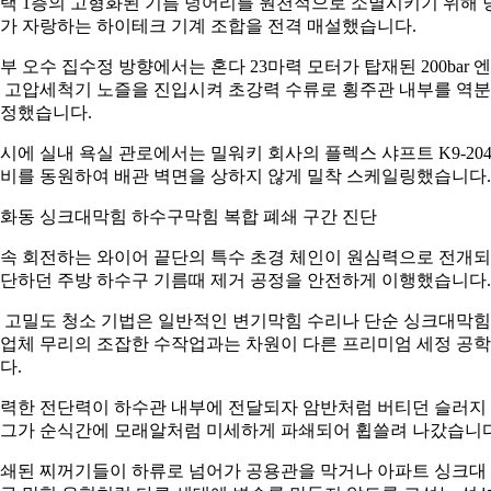
택 1층의 고형화된 기름 덩어리를 원천적으로 소멸시키기 위해 
가 자랑하는 하이테크 기계 조합을 전격 매설했습니다.
부 오수 집수정 방향에서는 혼다 23마력 모터가 탑재된 200bar 
 고압세척기 노즐을 진입시켜 초강력 수류로 횡주관 내부를 역
정했습니다.
시에 실내 욕실 관로에서는 밀워키 회사의 플렉스 샤프트 K9-20
비를 동원하여 배관 벽면을 상하지 않게 밀착 스케일링했습니다.
화동 싱크대막힘 하수구막힘 복합 폐쇄 구간 진단
속 회전하는 와이어 끝단의 특수 초경 체인이 원심력으로 전개
단하던 주방 하수구 기름때 제거 공정을 안전하게 이행했습니다.
 고밀도 청소 기법은 일반적인 변기막힘 수리나 단순 싱크대막
업체 무리의 조잡한 수작업과는 차원이 다른 프리미엄 세정 공
다.
력한 전단력이 하수관 내부에 전달되자 암반처럼 버티던 슬러지
그가 순식간에 모래알처럼 미세하게 파쇄되어 휩쓸려 나갔습니다
쇄된 찌꺼기들이 하류로 넘어가 공용관을 막거나 아파트 싱크대