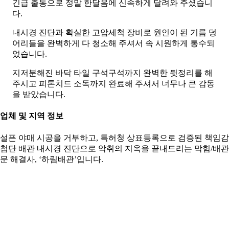
긴급 출동으로 정말 한달음에 신속하게 달려와 주셨습니
다.
내시경 진단과 확실한 고압세척 장비로 원인이 된 기름 덩
어리들을 완벽하게 다 청소해 주셔서 속 시원하게 통수되
었습니다.
지저분해진 바닥 타일 구석구석까지 완벽한 뒷정리를 해
주시고 피톤치드 소독까지 완료해 주셔서 너무나 큰 감동
을 받았습니다.
. 업체 및 지역 정보
설픈 야매 시공을 거부하고, 특허청 상표등록으로 검증된 책임
첨단 배관 내시경 진단으로 악취의 지옥을 끝내드리는 막힘/배관
문 해결사, ‘하림배관’입니다.