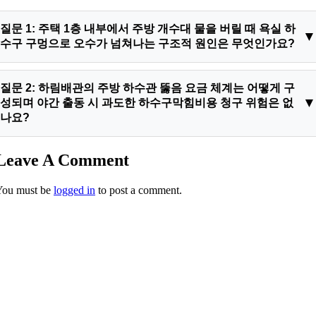
질문 1: 주택 1층 내부에서 주방 개수대 물을 버릴 때 욕실 하
수구 구멍으로 오수가 넘쳐나는 구조적 원인은 무엇인가요?
답변: 주택 설비 레이아웃상 주방 싱크대의 하수 파이프와 화장
질문 2: 하림배관의 주방 하수관 뚫음 요금 체계는 어떻게 구
실 바닥 배수 파이프는 바닥 콘크리트 매설부에서 하나의 주 메
성되며 야간 출동 시 과도한 하수구막힘비용 청구 위험은 없
인 가지 배관으로 합류되어 건물 외부 집수정이나 공용 맨홀로
나요?
연결됩니다. 이 합류 지점 직후 하류의 PVC 관로에 음식물 잔해
와 유지방 슬러지가 강력하게 누적되어 유로가 완전히 폐쇄되면,
답변: 저희 하림배관은 소비자의 신뢰를 확보하기 위해 철저한
Leave A Comment
주방에서 방출된 배수가 공용관으로 빠져나가지 못하고 상대적
사전 정찰제 요금 정책을 투명하게 유지하고 있습니다. 임의로
으로 고도가 낮고 압력이 약한 욕실 하수구 구멍으로 거꾸로 분
You must be
logged in
to post a comment.
작업 요금을 부풀리지 않으며 고성능 배관내시경 장비를 투입해
출되는 하수구역류 현상을 일으키게 됩니다.
유로 폐쇄 구간과 상태를 고객님께 먼저 확인시켜 드린 후 확정
된 하수구막힘비용 단가를 정직하게 오픈합니다. 늦은 밤 야간
출동이나 새벽 긴급 출동 요건이라도 부당한 바가지 추가 비용을
일절 요구하지 않고 공인 단가표 그대로 성실 책임 시공을 약속
드리므로 안심하셔도 좋습니다.