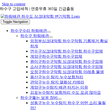
Skip to content
하수구 고압세척 | 연중무휴 365일 긴급출동
Toggle Navigation
하수구수리 하림배관
하수구 하림배관
의정부싱크대막힘 하수구막힘 기름제거 확실
하게
연수구싱크대막힘 하수구막힘 하수구업체
계양구하수구막힘 하수구업체
원미구하수구막힘 싱크대막힘 하수구업체
소사구하수구막힘 싱크대막힘 하수구업체
오정구하수구막힘 싱크대막힘 아래층 물샘
용산구누수 탐지 누수보험처리
관악구누수 탐지 열화상 카메라
계양구누수탐지 배관 터지는 이유
김포누수탐지 보험처리 수도 요금 많아요
하수구뚫는 보유 장비
성동구누수 누수탐지 하수구 어떤 소리 들릴
까?