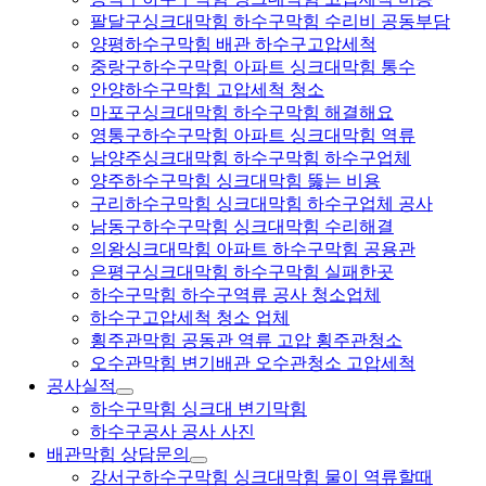
팔달구싱크대막힘 하수구막힘 수리비 공동부담
양평하수구막힘 배관 하수구고압세척
중랑구하수구막힘 아파트 싱크대막힘 통수
안양하수구막힘 고압세척 청소
마포구싱크대막힘 하수구막힘 해결해요
영통구하수구막힘 아파트 싱크대막힘 역류
남양주싱크대막힘 하수구막힘 하수구업체
양주하수구막힘 싱크대막힘 뚫는 비용
구리하수구막힘 싱크대막힘 하수구업체 공사
남동구하수구막힘 싱크대막힘 수리해결
의왕싱크대막힘 아파트 하수구막힘 공용관
은평구싱크대막힘 하수구막힘 실패한곳
하수구막힘 하수구역류 공사 청소업체
하수구고압세척 청소 업체
횡주관막힘 공동관 역류 고압 횡주관청소
오수관막힘 변기배관 오수관청소 고압세척
공사실적
하수구막힘 싱크대 변기막힘
하수구공사 공사 사진
배관막힘 상담문의
강서구하수구막힘 싱크대막힘 물이 역류할때