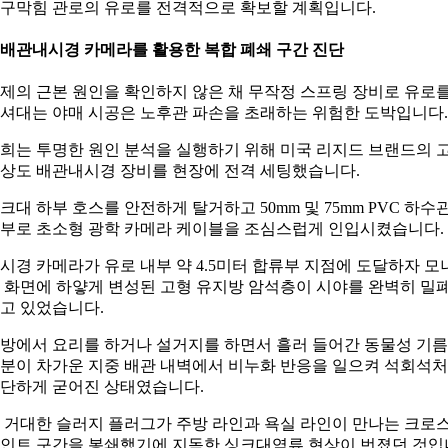
구막힘 관로의 유로를 전격적으로 확보할 계획입니다.
. 배관내시경 카메라를 활용한 복합 폐쇄 구간 진단
제의 근본 원인을 확인하지 않은 채 무작정 스프링 장비로 유로
셔대는 야매 시공은 노후관 파손을 초래하는 위험한 도박입니다.
희는 투명한 원인 분석을 실행하기 위해 미국 리지드 브랜드의 
상도 배관내시경 장비를 현장에 전격 세팅했습니다.
크대 하부 호스를 안전하게 탈거하고 50mm 및 75mm PVC 하수
부로 초소형 광학 카메라 케이블을 조심스럽게 인입시켰습니다.
시경 카메라가 유로 내부 약 4.5미터 합류부 지점에 도달하자 모
 화면에 하얗게 변성된 고형 유지방 암석층이 시야를 완벽히 밀
고 있었습니다.
방에서 요리를 하거나 설거지를 하면서 흘러 들어간 동물성 기름
분이 차가운 지중 배관 내벽에서 비누화 반응을 일으켜 석회석
단하게 굳어진 상태였습니다.
 거대한 슬러지 플러그가 주방 라인과 욕실 라인이 만나는 크로
인트 구간을 봉쇄했기에 지독한 싱크대역류 현상이 번졌던 것입